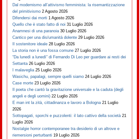
Dal modernismo all’attivismo femminista: la risemantizzazione
del primitivismo
2 Agosto 2026
Difendersi dai morti
1 Agosto 2026
Quello che è stato fatto di noi
31 Luglio 2026
Anamnesi di una paranoia
30 Luglio 2026
Cantico per una dis/umanità dolente
29 Luglio 2026
Il sostenitore ideale
28 Luglio 2026
La storia non è una fossa comune
27 Luglio 2026
“Da lunedì a lunedì” di Fernando Di Leo per guardare ai resti dei
Settanta
26 Luglio 2026
I malaveglia
25 Luglio 2026
Wasichu, papalagi, sempre quelli siamo
24 Luglio 2026
Case morte
23 Luglio 2026
Il poeta che cantò la gravitazione universale e la caduta (degli
angeli e degli uomini)
22 Luglio 2026
E man int la zità, cittadinanza e lavoro a Bologna
21 Luglio
2026
Sottopagati, sporchi e puzzolenti: il lato cattivo della società
21
Luglio 2026
Nostalgie horror contemporanee tra desiderio di un altrove e
riemersioni perturbanti
19 Luglio 2026