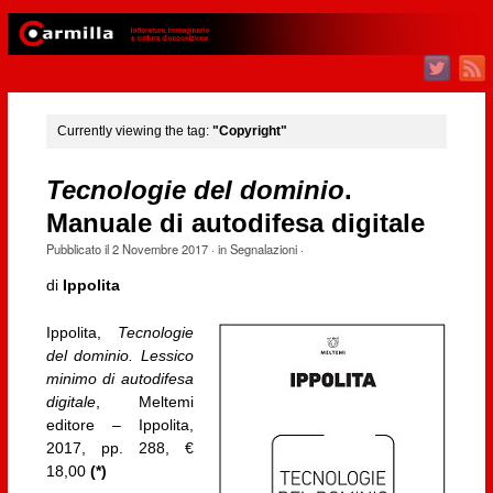
Currently viewing the tag:
"Copyright"
Tecnologie del dominio
.
Manuale di autodifesa digitale
Pubblicato il
2 Novembre 2017
· in
Segnalazioni
·
di
Ippolita
Ippolita,
Tecnologie
del dominio. Lessico
minimo di autodifesa
digitale
, Meltemi
editore – Ippolita,
2017, pp. 288, €
18,00
(*)