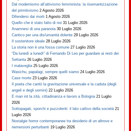
Dal modernismo all’attivismo femminista: la risemantizzazione
del primitivismo
2 Agosto 2026
Difendersi dai morti
1 Agosto 2026
Quello che è stato fatto di noi
31 Luglio 2026
Anamnesi di una paranoia
30 Luglio 2026
Cantico per una dis/umanità dolente
29 Luglio 2026
Il sostenitore ideale
28 Luglio 2026
La storia non è una fossa comune
27 Luglio 2026
“Da lunedì a lunedì” di Fernando Di Leo per guardare ai resti dei
Settanta
26 Luglio 2026
I malaveglia
25 Luglio 2026
Wasichu, papalagi, sempre quelli siamo
24 Luglio 2026
Case morte
23 Luglio 2026
Il poeta che cantò la gravitazione universale e la caduta (degli
angeli e degli uomini)
22 Luglio 2026
E man int la zità, cittadinanza e lavoro a Bologna
21 Luglio
2026
Sottopagati, sporchi e puzzolenti: il lato cattivo della società
21
Luglio 2026
Nostalgie horror contemporanee tra desiderio di un altrove e
riemersioni perturbanti
19 Luglio 2026