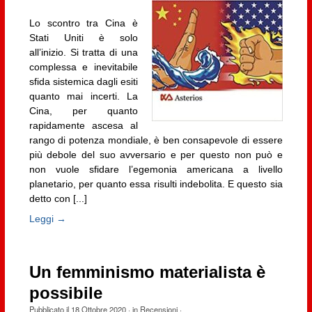
Lo scontro tra Cina è
Stati Uniti è solo
all’inizio. Si tratta di una
complessa e inevitabile
sfida sistemica dagli esiti
quanto mai incerti. La
Cina, per quanto
rapidamente ascesa al
rango di potenza mondiale, è ben consapevole di essere
più debole del suo avversario e per questo non può e
non vuole sfidare l’egemonia americana a livello
planetario, per quanto essa risulti indebolita. E questo sia
detto con [...]
Leggi →
Un femminismo materialista è
possibile
Pubblicato il
18 Ottobre 2020
· in
Recensioni
·