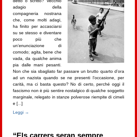
detto o scritto? Vecchio
adagio della
compagneria nostrana
che, come molti adagi,
ha finito per accasciarsi
su se stesso e diventare
poco più che
un’enunciazione di
comodo; agita, bene che
vada, da qualche anima
pia dalle mani pesanti.
Non che sia sbagliato far passare un brutto quarto d’ora
ad un nazista quando se ne presenti l’occasione, per
carità, ma ci basta questo? No di certo, perché oggi il
fascismo non è più sentire nostalgico di qualche soggetto
marginale, relegato in stanze polverose riempite di cimeli
e [...]
Leggi →
“Els carrers seran sempre