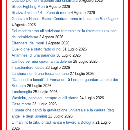
Quando Dio non risponde alla chiamata
6 Agosto 2026
Street Fighting Men
5 Agosto 2026
Si alza il vento / 4 – Zone di morte
4 Agosto 2026
Genova è Napoli: Blaise Cendrars torna in Italia con
Bourlinguer
4 Agosto 2026
Dal modernismo all’attivismo femminista: la risemantizzazione
del primitivismo
2 Agosto 2026
Difendersi dai morti
1 Agosto 2026
Quello che è stato fatto di noi
31 Luglio 2026
Anamnesi di una paranoia
30 Luglio 2026
Cantico per una dis/umanità dolente
29 Luglio 2026
Il sostenitore ideale
28 Luglio 2026
La storia non è una fossa comune
27 Luglio 2026
“Da lunedì a lunedì” di Fernando Di Leo per guardare ai resti dei
Settanta
26 Luglio 2026
I malaveglia
25 Luglio 2026
Wasichu, papalagi, sempre quelli siamo
24 Luglio 2026
Case morte
23 Luglio 2026
Il poeta che cantò la gravitazione universale e la caduta (degli
angeli e degli uomini)
22 Luglio 2026
E man int la zità, cittadinanza e lavoro a Bologna
21 Luglio
2026