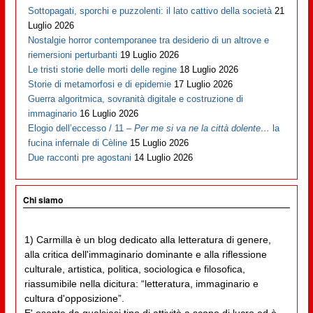
Sottopagati, sporchi e puzzolenti: il lato cattivo della società
21
Luglio 2026
Nostalgie horror contemporanee tra desiderio di un altrove e
riemersioni perturbanti
19 Luglio 2026
Le tristi storie delle morti delle regine
18 Luglio 2026
Storie di metamorfosi e di epidemie
17 Luglio 2026
Guerra algoritmica, sovranità digitale e costruzione di
immaginario
16 Luglio 2026
Elogio dell’eccesso / 11 –
Per me si va ne la città dolente…
la
fucina infernale di Cèline
15 Luglio 2026
Due racconti pre agostani
14 Luglio 2026
Chi siamo
1) Carmilla è un blog dedicato alla letteratura di genere,
alla critica dell'immaginario dominante e alla riflessione
culturale, artistica, politica, sociologica e filosofica,
riassumibile nella dicitura: “letteratura, immaginario e
cultura d'opposizione”.
E' esente da qualsiasi tipo di attività a scopo di lucro ed è