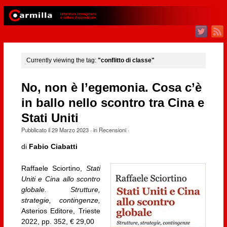
Currently viewing the tag:
"conflitto di classe"
No, non è l’egemonia. Cosa c’è
in ballo nello scontro tra Cina e
Stati Uniti
Pubblicato il
29 Marzo 2023
· in
Recensioni
·
di
Fabio Ciabatti
Raffaele Sciortino,
Stati
Uniti e Cina allo scontro
globale. Strutture,
strategie, contingenze,
Asterios Editore, Trieste
2022, pp. 352, € 29,00