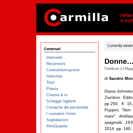
Currently viewi
Contenuti
Interventi
Donne… s
Recensioni
Pubblicato il
2 Magg
Controinformazione
Interviste
di
Sandro Moi
Testi
Poesia
Diana Johnsto
Cinema & tv
Zambon Edito
Schegge taglienti
pp.250, € 15
Cronache del pre-bomba
Puppini,
“Non 
I suonatori Jones
mani” Antifas
Segnalazioni
spagnola 193
AltroQuando
2014. pp. 160, 