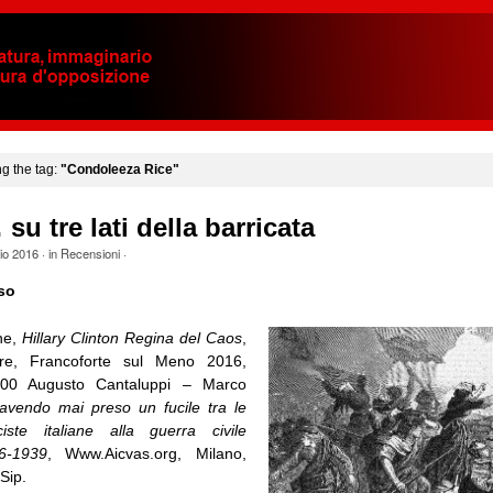
ng the tag:
"Condoleeza Rice"
u tre lati della barricata
io 2016
· in
Recensioni
·
so
ne,
Hillary Clinton Regina del Caos
,
re, Francoforte sul Meno 2016,
,00 Augusto Cantaluppi – Marco
avendo mai preso un fucile tra le
ciste italiane alla guerra civile
6-1939
, Www.Aicvas.org, Milano,
Sip.