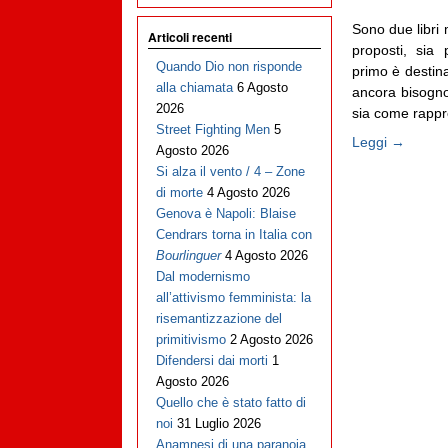
Sono due libri 
Articoli recenti
proposti, sia 
Quando Dio non risponde
primo è destin
alla chiamata
6 Agosto
ancora bisogno
2026
sia come rappre
Street Fighting Men
5
Leggi →
Agosto 2026
Si alza il vento / 4 – Zone
di morte
4 Agosto 2026
Genova è Napoli: Blaise
Cendrars torna in Italia con
Bourlinguer
4 Agosto 2026
Dal modernismo
all’attivismo femminista: la
risemantizzazione del
primitivismo
2 Agosto 2026
Difendersi dai morti
1
Agosto 2026
Quello che è stato fatto di
noi
31 Luglio 2026
Anamnesi di una paranoia