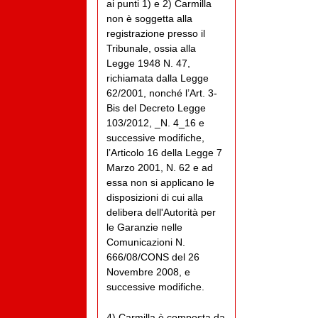
ai punti 1) e 2) Carmilla
non è soggetta alla
registrazione presso il
Tribunale, ossia alla
Legge 1948 N. 47,
richiamata dalla Legge
62/2001, nonché l’Art. 3-
Bis del Decreto Legge
103/2012, _N. 4_16 e
successive modifiche,
l’Articolo 16 della Legge 7
Marzo 2001, N. 62 e ad
essa non si applicano le
disposizioni di cui alla
delibera dell'Autorità per
le Garanzie nelle
Comunicazioni N.
666/08/CONS del 26
Novembre 2008, e
successive modifiche.
4) Carmilla è composta da