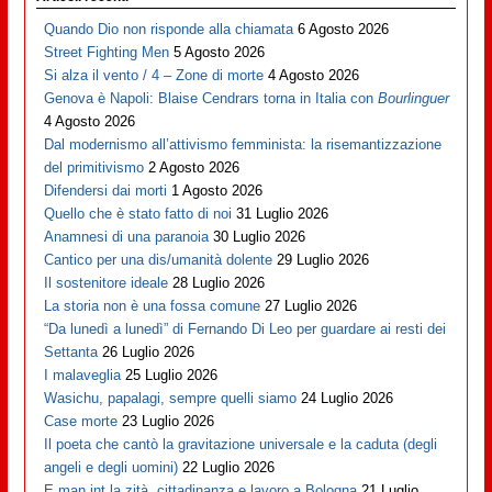
Quando Dio non risponde alla chiamata
6 Agosto 2026
Street Fighting Men
5 Agosto 2026
Si alza il vento / 4 – Zone di morte
4 Agosto 2026
Genova è Napoli: Blaise Cendrars torna in Italia con
Bourlinguer
4 Agosto 2026
Dal modernismo all’attivismo femminista: la risemantizzazione
del primitivismo
2 Agosto 2026
Difendersi dai morti
1 Agosto 2026
Quello che è stato fatto di noi
31 Luglio 2026
Anamnesi di una paranoia
30 Luglio 2026
Cantico per una dis/umanità dolente
29 Luglio 2026
Il sostenitore ideale
28 Luglio 2026
La storia non è una fossa comune
27 Luglio 2026
“Da lunedì a lunedì” di Fernando Di Leo per guardare ai resti dei
Settanta
26 Luglio 2026
I malaveglia
25 Luglio 2026
Wasichu, papalagi, sempre quelli siamo
24 Luglio 2026
Case morte
23 Luglio 2026
Il poeta che cantò la gravitazione universale e la caduta (degli
angeli e degli uomini)
22 Luglio 2026
E man int la zità, cittadinanza e lavoro a Bologna
21 Luglio