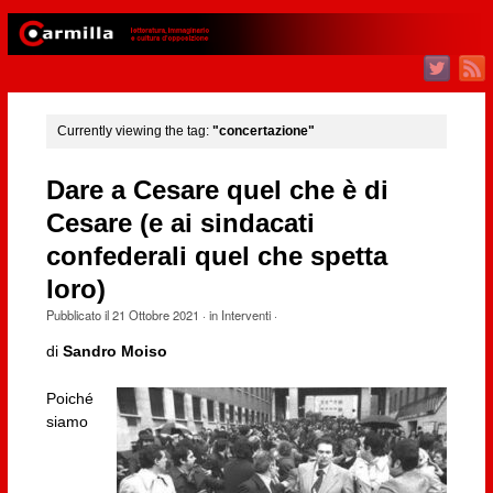
Currently viewing the tag:
"concertazione"
Dare a Cesare quel che è di
Cesare (e ai sindacati
confederali quel che spetta
loro)
Pubblicato il
21 Ottobre 2021
· in
Interventi
·
di
Sandro Moiso
Poiché
siamo