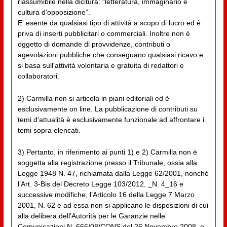
riassumibile nella dicitura: “letteratura, immaginario e
cultura d'opposizione”.
E' esente da qualsiasi tipo di attività a scopo di lucro ed è
priva di inserti pubblicitari o commerciali. Inoltre non è
oggetto di domande di provvidenze, contributi o
agevolazioni pubbliche che conseguano qualsiasi ricavo e
si basa sull'attività volontaria e gratuita di redattori e
collaboratori.
2) Carmilla non si articola in piani editoriali ed è
esclusivamente on line. La pubblicazione di contributi su
temi d'attualità è esclusivamente funzionale ad affrontare i
temi sopra elencati.
3) Pertanto, in riferimento ai punti 1) e 2) Carmilla non è
soggetta alla registrazione presso il Tribunale, ossia alla
Legge 1948 N. 47, richiamata dalla Legge 62/2001, nonché
l’Art. 3-Bis del Decreto Legge 103/2012, _N. 4_16 e
successive modifiche, l’Articolo 16 della Legge 7 Marzo
2001, N. 62 e ad essa non si applicano le disposizioni di cui
alla delibera dell'Autorità per le Garanzie nelle
Comunicazioni N. 666/08/CONS del 26 Novembre 2008, e