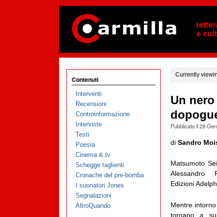
Currently viewi
Contenuti
Interventi
Un nero 
Recensioni
dopogue
Controinformazione
Interviste
Pubblicato il
28 Gen
Testi
di
Sandro Moi
Poesia
Cinema & tv
Matsumoto Sei
Schegge taglienti
Alessandro P
Cronache del pre-bomba
Edizioni Adelph
I suonatori Jones
Segnalazioni
Mentre intorno
AltroQuando
tornano a sur