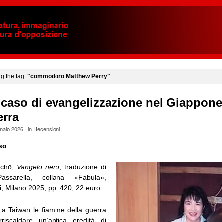
ng the tag:
"commodoro Matthew Perry"
caso di evangelizzazione nel Giappone
rra
naio 2026
· in
Recensioni
·
so
chō,
Vangelo nero
, traduzione di
assarella, collana «Fabula»,
i, Milano 2025, pp. 420, 22 euro
 a Taiwan le fiamme della guerra
riscaldare un’antica eredità di