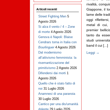
rivalità, conqu
Articoli recenti
Giappone, il lor
lame delle tra
Street Fighting Men
5
oggi rifletters
Agosto 2026
metal di cui,
Si alza il vento / 4 – Zone
premier bellic
di morte
4 Agosto 2026
tanto da esser
Genova è Napoli: Blaise
studi universi
Cendrars torna in Italia con
band il cui [...]
Bourlinguer
4 Agosto 2026
Leggi →
Dal modernismo
all’attivismo femminista: la
risemantizzazione del
primitivismo
2 Agosto 2026
Difendersi dai morti
1
Agosto 2026
Quello che è stato fatto di
noi
31 Luglio 2026
Anamnesi di una paranoia
30 Luglio 2026
Cantico per una dis/umanità
dolente
29 Luglio 2026