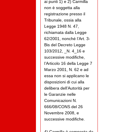
ai punti 1) e 2) Carmilla
non è soggetta alla
registrazione presso il
Tribunale, ossia alla
Legge 1948 N. 47,
richiamata dalla Legge
62/2001, nonché l’Art. 3-
Bis del Decreto Legge
103/2012, _N. 4_16 e
successive modifiche,
l’Articolo 16 della Legge 7
Marzo 2001, N. 62 e ad
essa non si applicano le
disposizioni di cui alla
delibera dell'Autorità per
le Garanzie nelle
Comunicazioni N.
666/08/CONS del 26
Novembre 2008, e
successive modifiche.
4) Carmilla è composta da