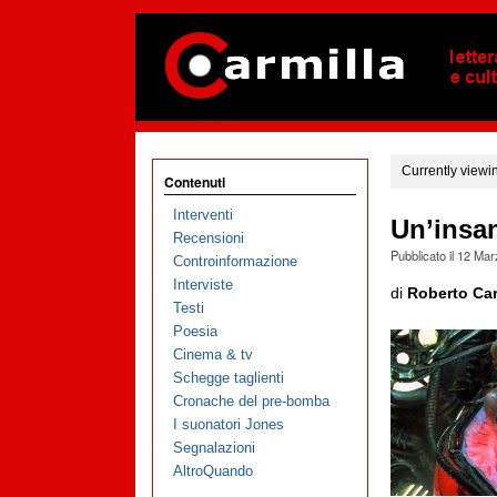
Currently viewi
Contenuti
Interventi
Un’insan
Recensioni
Pubblicato il
12 Mar
Controinformazione
Interviste
di
Roberto Car
Testi
Poesia
Cinema & tv
Schegge taglienti
Cronache del pre-bomba
I suonatori Jones
Segnalazioni
AltroQuando