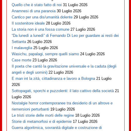
Quello che è stato fatto di noi
31 Luglio 2026
Anamnesi di una paranoia
30 Luglio 2026
Cantico per una dis/umanità dolente
29 Luglio 2026
Il sostenitore ideale
28 Luglio 2026
La storia non è una fossa comune
27 Luglio 2026
“Da lunedì a lunedì” di Fernando Di Leo per guardare ai resti dei
Settanta
26 Luglio 2026
I malaveglia
25 Luglio 2026
Wasichu, papalagi, sempre quelli siamo
24 Luglio 2026
Case morte
23 Luglio 2026
Il poeta che cantò la gravitazione universale e la caduta (degli
angeli e degli uomini)
22 Luglio 2026
E man int la zità, cittadinanza e lavoro a Bologna
21 Luglio
2026
Sottopagati, sporchi e puzzolenti: il lato cattivo della società
21
Luglio 2026
Nostalgie horror contemporanee tra desiderio di un altrove e
riemersioni perturbanti
19 Luglio 2026
Le tristi storie delle morti delle regine
18 Luglio 2026
Storie di metamorfosi e di epidemie
17 Luglio 2026
Guerra algoritmica, sovranità digitale e costruzione di