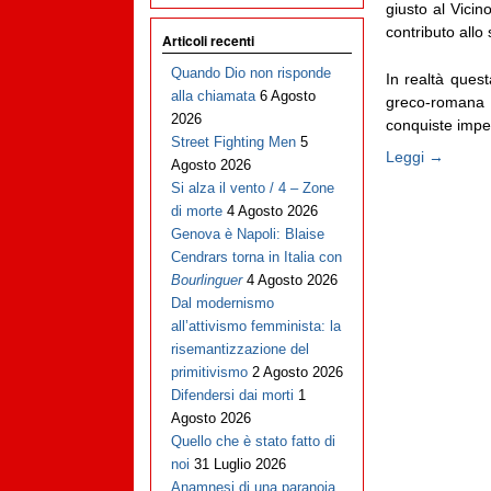
giusto al Vicin
contributo allo 
Articoli recenti
Quando Dio non risponde
In realtà quest
alla chiamata
6 Agosto
greco-romana n
2026
conquiste imperi
Street Fighting Men
5
Leggi →
Agosto 2026
Si alza il vento / 4 – Zone
di morte
4 Agosto 2026
Genova è Napoli: Blaise
Cendrars torna in Italia con
Bourlinguer
4 Agosto 2026
Dal modernismo
all’attivismo femminista: la
risemantizzazione del
primitivismo
2 Agosto 2026
Difendersi dai morti
1
Agosto 2026
Quello che è stato fatto di
noi
31 Luglio 2026
Anamnesi di una paranoia