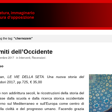
ng the tag:
"chernozem"
imiti dell’Occidente
tembre 2017
· in
Interventi
,
Recensioni
·
so
pan,
LE VIE DELLA SETA. Una nuova storia del
dori 2017, pp.725, € 35,00
non addirittura secoli, le ricostruzioni della storia del
e dalla scuola e dalla ricerca storica occidentale
rno sul Mediterraneo e sull’Europa come centro di
ella civiltà e del progresso umano. Facendo grazia