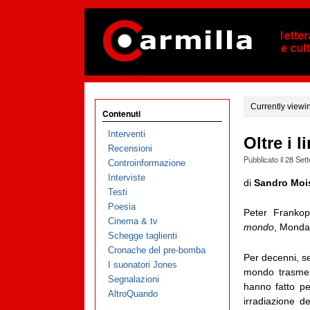
Currently viewi
Contenuti
Interventi
Oltre i l
Recensioni
Pubblicato il
28 Set
Controinformazione
Interviste
di
Sandro Moi
Testi
Poesia
Peter Franko
Cinema & tv
mondo
, Monda
Schegge taglienti
Cronache del pre-bomba
Per decenni, se 
I suonatori Jones
mondo trasmess
Segnalazioni
hanno fatto pe
AltroQuando
irradiazione d