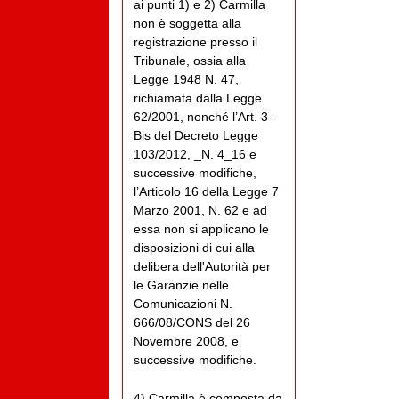
ai punti 1) e 2) Carmilla
non è soggetta alla
registrazione presso il
Tribunale, ossia alla
Legge 1948 N. 47,
richiamata dalla Legge
62/2001, nonché l’Art. 3-
Bis del Decreto Legge
103/2012, _N. 4_16 e
successive modifiche,
l’Articolo 16 della Legge 7
Marzo 2001, N. 62 e ad
essa non si applicano le
disposizioni di cui alla
delibera dell'Autorità per
le Garanzie nelle
Comunicazioni N.
666/08/CONS del 26
Novembre 2008, e
successive modifiche.
4) Carmilla è composta da