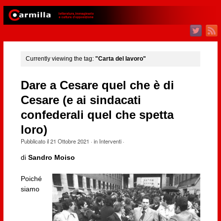
Currently viewing the tag:
"Carta del lavoro"
Dare a Cesare quel che è di
Cesare (e ai sindacati
confederali quel che spetta
loro)
Pubblicato il
21 Ottobre 2021
· in
Interventi
·
di
Sandro Moiso
Poiché
siamo