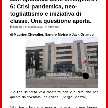
6: Crisi pandemica, neo-
togliattismo e iniziativa di
classe. Una questione aperta.
Pubblicato il
14 Maggio 2020
· in
Interventi
·
di
Maurice Chevalier
,
Sandro Moiso
e
Jack Orlando
“Se l’aquila ferita vola rasoterra non vuol dire che per
questo sia diventata una gallina.” (Sergio Spazzali)
“Non basta lavarsi le mani e mettersi una mascherina,