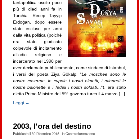
fantapolitica uscito poco
più di dieci anni fa in
Turchia. Recep Tayyip
Erdoğan, dopo essere
stato escluso per anni
dalla vita politica (poiché
era stato giudicato
colpevole di incitamento
all’odio religioso e
incarcerato nel 1998 per
aver declamato pubblicamente, come sindaco di Istanbul,
i versi del poeta Ziya Gökalp: “
Le moschee sono le
nostre caserme, le cupole i nostri elmetti, i minareti le
nostre baionette e i fedeli i nostri soldati…
“), era stato
eletto Primo Ministro del 59° governo turco il 4 marzo [...]
Leggi →
2003, l’ora del destino
Pubblicato il
30 Dicembre 2015
· in
Controinformazione
·