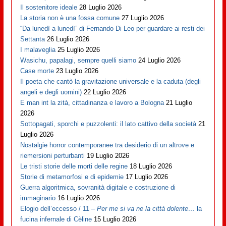
Il sostenitore ideale
28 Luglio 2026
La storia non è una fossa comune
27 Luglio 2026
“Da lunedì a lunedì” di Fernando Di Leo per guardare ai resti dei
Settanta
26 Luglio 2026
I malaveglia
25 Luglio 2026
Wasichu, papalagi, sempre quelli siamo
24 Luglio 2026
Case morte
23 Luglio 2026
Il poeta che cantò la gravitazione universale e la caduta (degli
angeli e degli uomini)
22 Luglio 2026
E man int la zità, cittadinanza e lavoro a Bologna
21 Luglio
2026
Sottopagati, sporchi e puzzolenti: il lato cattivo della società
21
Luglio 2026
Nostalgie horror contemporanee tra desiderio di un altrove e
riemersioni perturbanti
19 Luglio 2026
Le tristi storie delle morti delle regine
18 Luglio 2026
Storie di metamorfosi e di epidemie
17 Luglio 2026
Guerra algoritmica, sovranità digitale e costruzione di
immaginario
16 Luglio 2026
Elogio dell’eccesso / 11 –
Per me si va ne la città dolente…
la
fucina infernale di Cèline
15 Luglio 2026