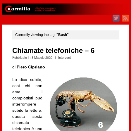
Currently viewing the tag:
"Bush"
Chiamate telefoniche – 6
Pubblicato il
18 Maggio 2020
· in
Interventi
·
di
Piero Cipriano
Lo dico subito,
così chi non
ama i
complottisti può
interrompere
subito la lettura:
questa sesta
chiamata
telefonica è una