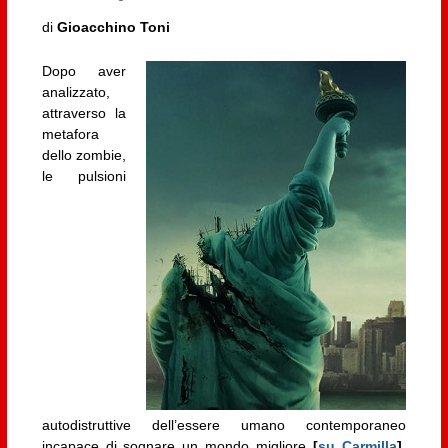
di
Gioacchino Toni
Dopo aver
analizzato,
attraverso la
metafora
dello zombie,
le pulsioni
autodistruttive dell’essere umano contemporaneo
incapace di sognare un mondo migliore
[
su Carmilla
]
,