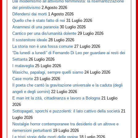
Dal modernismo all’attivismo femminista: la risemantizzazione
del primitivismo
2 Agosto 2026
Difendersi dai morti
1 Agosto 2026
Quello che è stato fatto di noi
31 Luglio 2026
Anamnesi di una paranoia
30 Luglio 2026
Cantico per una dis/umanità dolente
29 Luglio 2026
Il sostenitore ideale
28 Luglio 2026
La storia non è una fossa comune
27 Luglio 2026
“Da lunedì a lunedì” di Fernando Di Leo per guardare ai resti dei
Settanta
26 Luglio 2026
I malaveglia
25 Luglio 2026
Wasichu, papalagi, sempre quelli siamo
24 Luglio 2026
Case morte
23 Luglio 2026
Il poeta che cantò la gravitazione universale e la caduta (degli
angeli e degli uomini)
22 Luglio 2026
E man int la zità, cittadinanza e lavoro a Bologna
21 Luglio
2026
Sottopagati, sporchi e puzzolenti: il lato cattivo della società
21
Luglio 2026
Nostalgie horror contemporanee tra desiderio di un altrove e
riemersioni perturbanti
19 Luglio 2026
Le tristi storie delle morti delle regine
18 Luglio 2026