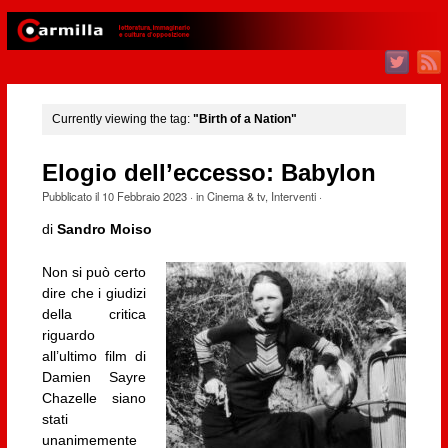
Currently viewing the tag:
"Birth of a Nation"
Elogio dell’eccesso: Babylon
Pubblicato il
10 Febbraio 2023
· in
Cinema & tv
,
Interventi
·
di
Sandro Moiso
Non si può certo
dire che i giudizi
della critica
riguardo
all’ultimo film di
Damien Sayre
Chazelle siano
stati
unanimemente