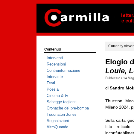
Currently viewi
Contenuti
Interventi
Elogio d
Recensioni
Louie, L
Controinformazione
Interviste
Pubblicato il
14 Mag
Testi
di
Sandro Moi
Poesia
Cinema & tv
Thurston Mo
Schegge taglienti
Milano 2024, p
Cronache del pre-bomba
I suonatori Jones
Sulla carta geo
Segnalazioni
fitto retico
AltroQuando
inconfutabilme