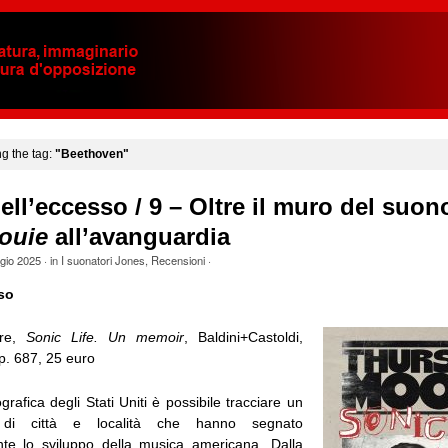
ng the tag:
"Beethoven"
ell’eccesso / 9 – Oltre il muro del suon
ouie
all’avanguardia
gio 2025
· in
I suonatori Jones
,
Recensioni
·
so
ore,
Sonic Life. Un memoir
, Baldini+Castoldi,
p. 687, 25 euro
grafica degli Stati Uniti è possibile tracciare un
lo di città e località che hanno segnato
nte lo sviluppo della musica americana. Dalla