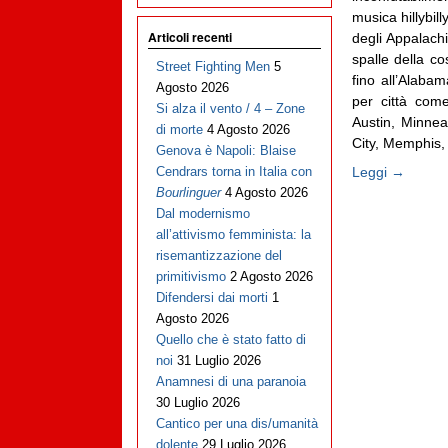
musica hillybil
Articoli recenti
degli Appalachi
spalle della c
Street Fighting Men
5
fino all’Alaba
Agosto 2026
per città com
Si alza il vento / 4 – Zone
Austin, Minnea
di morte
4 Agosto 2026
City, Memphis, S
Genova è Napoli: Blaise
Leggi →
Cendrars torna in Italia con
Bourlinguer
4 Agosto 2026
Dal modernismo
all’attivismo femminista: la
risemantizzazione del
primitivismo
2 Agosto 2026
Difendersi dai morti
1
Agosto 2026
Quello che è stato fatto di
noi
31 Luglio 2026
Anamnesi di una paranoia
30 Luglio 2026
Cantico per una dis/umanità
dolente
29 Luglio 2026