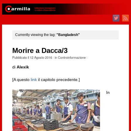
Currently viewing the tag:
"Bangladesh"
Morire a Dacca/3
Pubblicato il
12 Agosto 2016
· in
Controinformazione
·
di
Alexik
[A questo
link
il capitolo precedente.]
In