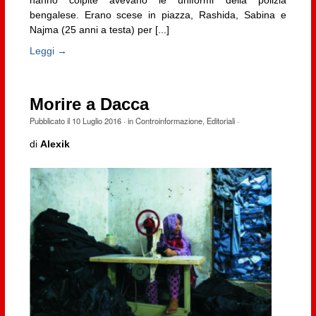
hanno colpite avevano le uniformi della polizia
bengalese. Erano scese in piazza, Rashida, Sabina e
Najma (25 anni a testa) per [...]
Leggi →
Morire a Dacca
Pubblicato il
10 Luglio 2016
· in
Controinformazione
,
Editoriali
·
di
Alexik