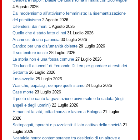
Genova è Napoli: Blaise Cendrars torna in Italia con
Bourlinguer
4 Agosto 2026
Dal modernismo all’attivismo femminista: la risemantizzazione
del primitivismo
2 Agosto 2026
Difendersi dai morti
1 Agosto 2026
Quello che è stato fatto di noi
31 Luglio 2026
Anamnesi di una paranoia
30 Luglio 2026
Cantico per una dis/umanità dolente
29 Luglio 2026
Il sostenitore ideale
28 Luglio 2026
La storia non è una fossa comune
27 Luglio 2026
“Da lunedì a lunedì” di Fernando Di Leo per guardare ai resti dei
Settanta
26 Luglio 2026
I malaveglia
25 Luglio 2026
Wasichu, papalagi, sempre quelli siamo
24 Luglio 2026
Case morte
23 Luglio 2026
Il poeta che cantò la gravitazione universale e la caduta (degli
angeli e degli uomini)
22 Luglio 2026
E man int la zità, cittadinanza e lavoro a Bologna
21 Luglio
2026
Sottopagati, sporchi e puzzolenti: il lato cattivo della società
21
Luglio 2026
Nostalgie horror contemporanee tra desiderio di un altrove e