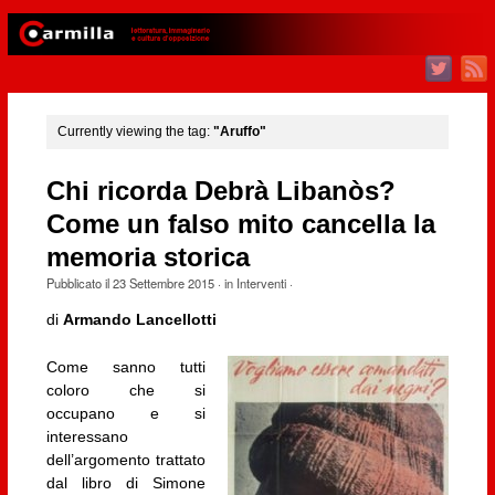
Currently viewing the tag:
"Aruffo"
Chi ricorda Debrà Libanòs?
Come un falso mito cancella la
memoria storica
Pubblicato il
23 Settembre 2015
· in
Interventi
·
di
Armando Lancellotti
Come sanno tutti
coloro che si
occupano e si
interessano
dell’argomento trattato
dal libro di Simone