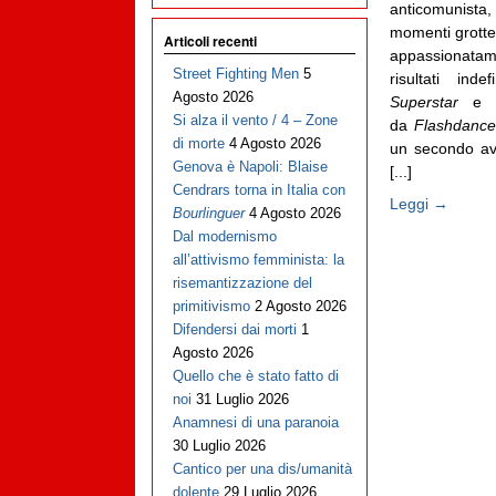
anticomunista, 
momenti grotte
Articoli recenti
appassionatam
Street Fighting Men
5
risultati ind
Agosto 2026
Superstar
e
Si alza il vento / 4 – Zone
da
Flashdance
di morte
4 Agosto 2026
un secondo av
Genova è Napoli: Blaise
[...]
Cendrars torna in Italia con
Leggi →
Bourlinguer
4 Agosto 2026
Dal modernismo
all’attivismo femminista: la
risemantizzazione del
primitivismo
2 Agosto 2026
Difendersi dai morti
1
Agosto 2026
Quello che è stato fatto di
noi
31 Luglio 2026
Anamnesi di una paranoia
30 Luglio 2026
Cantico per una dis/umanità
dolente
29 Luglio 2026