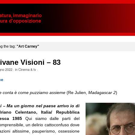
ng the tag:
"Art Carney"
ivane Visioni – 83
gno 2022
· in
Cinema & tv
·
ce
he conta è come puzziamo assieme
(Re Julien,
Madagascar 2
)
i
– Ma un giorno nel paese arrivo io di
iano Celentano, Italia/ Repubblica
desca 1985
Qui siamo dalle parti del
omprensibile, un delirio cattoconfuso dove
razioni altissime, pauperismo, ossessione