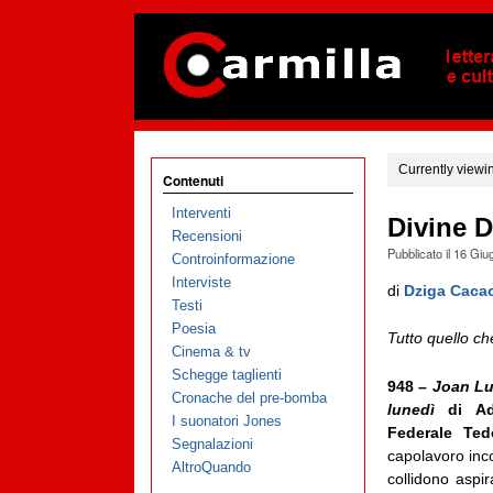
Currently viewi
Contenuti
Interventi
Divine D
Recensioni
Pubblicato il
16 Giu
Controinformazione
Interviste
di
Dziga Caca
Testi
Poesia
Tutto
quello c
Cinema & tv
Schegge taglienti
948 –
Joan Lu
Cronache del pre-bomba
lunedì
di Adr
I suonatori Jones
Federale Te
Segnalazioni
capolavoro inc
AltroQuando
collidono aspi