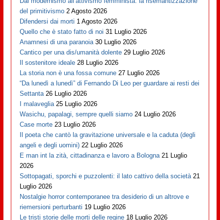
Dal modernismo all’attivismo femminista: la risemantizzazione
del primitivismo
2 Agosto 2026
Difendersi dai morti
1 Agosto 2026
Quello che è stato fatto di noi
31 Luglio 2026
Anamnesi di una paranoia
30 Luglio 2026
Cantico per una dis/umanità dolente
29 Luglio 2026
Il sostenitore ideale
28 Luglio 2026
La storia non è una fossa comune
27 Luglio 2026
“Da lunedì a lunedì” di Fernando Di Leo per guardare ai resti dei
Settanta
26 Luglio 2026
I malaveglia
25 Luglio 2026
Wasichu, papalagi, sempre quelli siamo
24 Luglio 2026
Case morte
23 Luglio 2026
Il poeta che cantò la gravitazione universale e la caduta (degli
angeli e degli uomini)
22 Luglio 2026
E man int la zità, cittadinanza e lavoro a Bologna
21 Luglio
2026
Sottopagati, sporchi e puzzolenti: il lato cattivo della società
21
Luglio 2026
Nostalgie horror contemporanee tra desiderio di un altrove e
riemersioni perturbanti
19 Luglio 2026
Le tristi storie delle morti delle regine
18 Luglio 2026