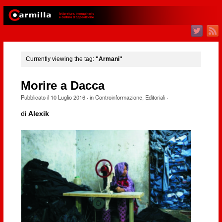
Currently viewing the tag:
"Armani"
Morire a Dacca
Pubblicato il
10 Luglio 2016
· in
Controinformazione
,
Editoriali
·
di
Alexik