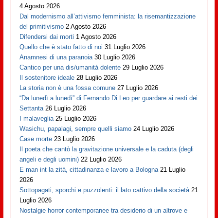
4 Agosto 2026
Dal modernismo all’attivismo femminista: la risemantizzazione
del primitivismo
2 Agosto 2026
Difendersi dai morti
1 Agosto 2026
Quello che è stato fatto di noi
31 Luglio 2026
Anamnesi di una paranoia
30 Luglio 2026
Cantico per una dis/umanità dolente
29 Luglio 2026
Il sostenitore ideale
28 Luglio 2026
La storia non è una fossa comune
27 Luglio 2026
“Da lunedì a lunedì” di Fernando Di Leo per guardare ai resti dei
Settanta
26 Luglio 2026
I malaveglia
25 Luglio 2026
Wasichu, papalagi, sempre quelli siamo
24 Luglio 2026
Case morte
23 Luglio 2026
Il poeta che cantò la gravitazione universale e la caduta (degli
angeli e degli uomini)
22 Luglio 2026
E man int la zità, cittadinanza e lavoro a Bologna
21 Luglio
2026
Sottopagati, sporchi e puzzolenti: il lato cattivo della società
21
Luglio 2026
Nostalgie horror contemporanee tra desiderio di un altrove e