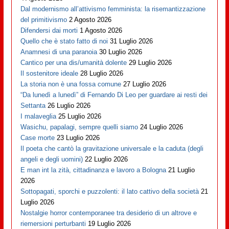
Dal modernismo all’attivismo femminista: la risemantizzazione
del primitivismo
2 Agosto 2026
Difendersi dai morti
1 Agosto 2026
Quello che è stato fatto di noi
31 Luglio 2026
Anamnesi di una paranoia
30 Luglio 2026
Cantico per una dis/umanità dolente
29 Luglio 2026
Il sostenitore ideale
28 Luglio 2026
La storia non è una fossa comune
27 Luglio 2026
“Da lunedì a lunedì” di Fernando Di Leo per guardare ai resti dei
Settanta
26 Luglio 2026
I malaveglia
25 Luglio 2026
Wasichu, papalagi, sempre quelli siamo
24 Luglio 2026
Case morte
23 Luglio 2026
Il poeta che cantò la gravitazione universale e la caduta (degli
angeli e degli uomini)
22 Luglio 2026
E man int la zità, cittadinanza e lavoro a Bologna
21 Luglio
2026
Sottopagati, sporchi e puzzolenti: il lato cattivo della società
21
Luglio 2026
Nostalgie horror contemporanee tra desiderio di un altrove e
riemersioni perturbanti
19 Luglio 2026