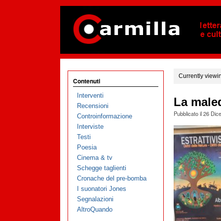
Currently viewi
Contenuti
Interventi
La male
Recensioni
Pubblicato il
26 Dic
Controinformazione
Interviste
Testi
Poesia
Cinema & tv
Schegge taglienti
Cronache del pre-bomba
I suonatori Jones
Segnalazioni
AltroQuando