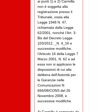
ai punti 1) e 2) Carmilla
non è soggetta alla
registrazione presso il
Tribunale, ossia alla
Legge 1948 N. 47,
richiamata dalla Legge
62/2001, nonché l’Art. 3-
Bis del Decreto Legge
103/2012, _N. 4_16 e
successive modifiche,
l’Articolo 16 della Legge 7
Marzo 2001, N. 62 e ad
essa non si applicano le
disposizioni di cui alla
delibera dell'Autorità per
le Garanzie nelle
Comunicazioni N.
666/08/CONS del 26
Novembre 2008, e
successive modifiche.
4) Carmilla è composta da