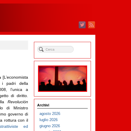
ta
[L’economista
i padri della
008, l’unica a
tto di diritto.
ella
Revolución
Archivi
o di Ministro
agosto 2026
rimo governo di
luglio 2026
 rottura con il
giugno 2026
strattiviste ed