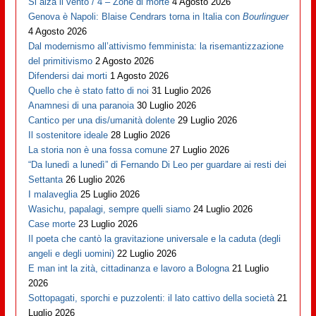
Si alza il vento / 4 – Zone di morte
4 Agosto 2026
Genova è Napoli: Blaise Cendrars torna in Italia con
Bourlinguer
4 Agosto 2026
Dal modernismo all’attivismo femminista: la risemantizzazione
del primitivismo
2 Agosto 2026
Difendersi dai morti
1 Agosto 2026
Quello che è stato fatto di noi
31 Luglio 2026
Anamnesi di una paranoia
30 Luglio 2026
Cantico per una dis/umanità dolente
29 Luglio 2026
Il sostenitore ideale
28 Luglio 2026
La storia non è una fossa comune
27 Luglio 2026
“Da lunedì a lunedì” di Fernando Di Leo per guardare ai resti dei
Settanta
26 Luglio 2026
I malaveglia
25 Luglio 2026
Wasichu, papalagi, sempre quelli siamo
24 Luglio 2026
Case morte
23 Luglio 2026
Il poeta che cantò la gravitazione universale e la caduta (degli
angeli e degli uomini)
22 Luglio 2026
E man int la zità, cittadinanza e lavoro a Bologna
21 Luglio
2026
Sottopagati, sporchi e puzzolenti: il lato cattivo della società
21
Luglio 2026