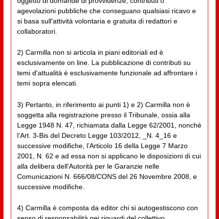
oggetto di domande di provvidenze, contributi o
agevolazioni pubbliche che conseguano qualsiasi ricavo e
si basa sull'attività volontaria e gratuita di redattori e
collaboratori.
2) Carmilla non si articola in piani editoriali ed è
esclusivamente on line. La pubblicazione di contributi su
temi d'attualità è esclusivamente funzionale ad affrontare i
temi sopra elencati.
3) Pertanto, in riferimento ai punti 1) e 2) Carmilla non è
soggetta alla registrazione presso il Tribunale, ossia alla
Legge 1948 N. 47, richiamata dalla Legge 62/2001, nonché
l’Art. 3-Bis del Decreto Legge 103/2012, _N. 4_16 e
successive modifiche, l’Articolo 16 della Legge 7 Marzo
2001, N. 62 e ad essa non si applicano le disposizioni di cui
alla delibera dell'Autorità per le Garanzie nelle
Comunicazioni N. 666/08/CONS del 26 Novembre 2008, e
successive modifiche.
4) Carmilla è composta da editor chi si autogestiscono con
senso di responsabilità nei riguardi del collettivo