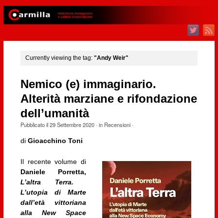
Currently viewing the tag:
"Andy Weir"
Nemico (e) immaginario.
Alterità marziane e rifondazione
dell’umanità
Pubblicato il
29 Settembre 2020
· in
Recensioni
·
di
Gioacchino Toni
Il recente volume di
Daniele Porretta,
L’altra Terra.
L’utopia di Marte
dall’età vittoriana
alla New Space