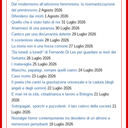
Dal modernismo all’attivismo femminista: la risemantizzazione
del primitivismo
2 Agosto 2026
Difendersi dai morti
1 Agosto 2026
Quello che è stato fatto di noi
31 Luglio 2026
Anamnesi di una paranoia
30 Luglio 2026
Cantico per una dis/umanità dolente
29 Luglio 2026
Il sostenitore ideale
28 Luglio 2026
La storia non è una fossa comune
27 Luglio 2026
“Da lunedì a lunedì” di Fernando Di Leo per guardare ai resti dei
Settanta
26 Luglio 2026
I malaveglia
25 Luglio 2026
Wasichu, papalagi, sempre quelli siamo
24 Luglio 2026
Case morte
23 Luglio 2026
Il poeta che cantò la gravitazione universale e la caduta (degli
angeli e degli uomini)
22 Luglio 2026
E man int la zità, cittadinanza e lavoro a Bologna
21 Luglio
2026
Sottopagati, sporchi e puzzolenti: il lato cattivo della società
21
Luglio 2026
Nostalgie horror contemporanee tra desiderio di un altrove e
riemersioni perturbanti
19 Luglio 2026