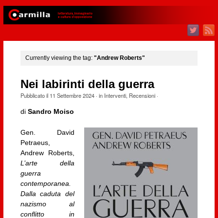
Currently viewing the tag:
"Andrew Roberts"
Nei labirinti della guerra
Pubblicato il
11 Settembre 2024
· in
Interventi
,
Recensioni
·
di
Sandro Moiso
Gen. David
Petraeus,
Andrew Roberts,
L’arte della
guerra
contemporanea.
Dalla caduta del
nazismo al
conflitto in