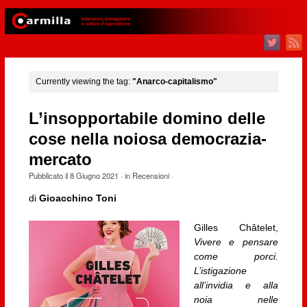
Currently viewing the tag:
"Anarco-capitalismo"
L’insopportabile domino delle
cose nella noiosa democrazia-
mercato
Pubblicato il
8 Giugno 2021
· in
Recensioni
·
di
Gioacchino Toni
Gilles Châtelet,
Vivere e pensare
come porci.
L’istigazione
all’invidia e alla
noia nelle