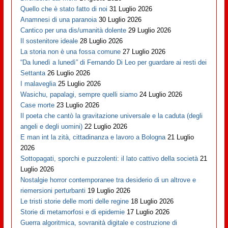
Quello che è stato fatto di noi
31 Luglio 2026
Anamnesi di una paranoia
30 Luglio 2026
Cantico per una dis/umanità dolente
29 Luglio 2026
Il sostenitore ideale
28 Luglio 2026
La storia non è una fossa comune
27 Luglio 2026
“Da lunedì a lunedì” di Fernando Di Leo per guardare ai resti dei
Settanta
26 Luglio 2026
I malaveglia
25 Luglio 2026
Wasichu, papalagi, sempre quelli siamo
24 Luglio 2026
Case morte
23 Luglio 2026
Il poeta che cantò la gravitazione universale e la caduta (degli
angeli e degli uomini)
22 Luglio 2026
E man int la zità, cittadinanza e lavoro a Bologna
21 Luglio
2026
Sottopagati, sporchi e puzzolenti: il lato cattivo della società
21
Luglio 2026
Nostalgie horror contemporanee tra desiderio di un altrove e
riemersioni perturbanti
19 Luglio 2026
Le tristi storie delle morti delle regine
18 Luglio 2026
Storie di metamorfosi e di epidemie
17 Luglio 2026
Guerra algoritmica, sovranità digitale e costruzione di