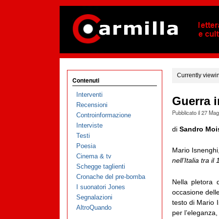
Currently viewi
Contenuti
Interventi
Guerra i
Recensioni
Pubblicato il
27 Mag
Controinformazione
Interviste
di
Sandro Moi
Testi
Poesia
Mario Isnengh
Cinema & tv
nell’Italia tra i
Schegge taglienti
Cronache del pre-bomba
Nella pletora 
I suonatori Jones
occasione delle
Segnalazioni
testo di Mario 
AltroQuando
per l’eleganza, 