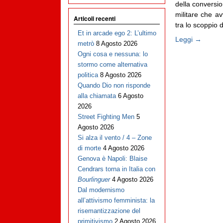
della conversio
militare che av
Articoli recenti
tra lo scoppio 
Et in arcade ego 2: L’ultimo
Leggi →
metrò
8 Agosto 2026
Ogni cosa e nessuna: lo
stormo come alternativa
politica
8 Agosto 2026
Quando Dio non risponde
alla chiamata
6 Agosto
2026
Street Fighting Men
5
Agosto 2026
Si alza il vento / 4 – Zone
di morte
4 Agosto 2026
Genova è Napoli: Blaise
Cendrars torna in Italia con
Bourlinguer
4 Agosto 2026
Dal modernismo
all’attivismo femminista: la
risemantizzazione del
primitivismo
2 Agosto 2026