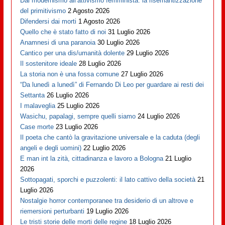
Dal modernismo all’attivismo femminista: la risemantizzazione
del primitivismo
2 Agosto 2026
Difendersi dai morti
1 Agosto 2026
Quello che è stato fatto di noi
31 Luglio 2026
Anamnesi di una paranoia
30 Luglio 2026
Cantico per una dis/umanità dolente
29 Luglio 2026
Il sostenitore ideale
28 Luglio 2026
La storia non è una fossa comune
27 Luglio 2026
“Da lunedì a lunedì” di Fernando Di Leo per guardare ai resti dei
Settanta
26 Luglio 2026
I malaveglia
25 Luglio 2026
Wasichu, papalagi, sempre quelli siamo
24 Luglio 2026
Case morte
23 Luglio 2026
Il poeta che cantò la gravitazione universale e la caduta (degli
angeli e degli uomini)
22 Luglio 2026
E man int la zità, cittadinanza e lavoro a Bologna
21 Luglio
2026
Sottopagati, sporchi e puzzolenti: il lato cattivo della società
21
Luglio 2026
Nostalgie horror contemporanee tra desiderio di un altrove e
riemersioni perturbanti
19 Luglio 2026
Le tristi storie delle morti delle regine
18 Luglio 2026