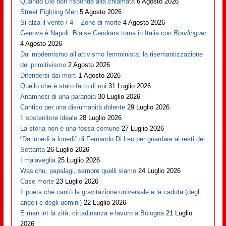
Quando Dio non risponde alla chiamata
6 Agosto 2026
Street Fighting Men
5 Agosto 2026
Si alza il vento / 4 – Zone di morte
4 Agosto 2026
Genova è Napoli: Blaise Cendrars torna in Italia con
Bourlinguer
4 Agosto 2026
Dal modernismo all’attivismo femminista: la risemantizzazione
del primitivismo
2 Agosto 2026
Difendersi dai morti
1 Agosto 2026
Quello che è stato fatto di noi
31 Luglio 2026
Anamnesi di una paranoia
30 Luglio 2026
Cantico per una dis/umanità dolente
29 Luglio 2026
Il sostenitore ideale
28 Luglio 2026
La storia non è una fossa comune
27 Luglio 2026
“Da lunedì a lunedì” di Fernando Di Leo per guardare ai resti dei
Settanta
26 Luglio 2026
I malaveglia
25 Luglio 2026
Wasichu, papalagi, sempre quelli siamo
24 Luglio 2026
Case morte
23 Luglio 2026
Il poeta che cantò la gravitazione universale e la caduta (degli
angeli e degli uomini)
22 Luglio 2026
E man int la zità, cittadinanza e lavoro a Bologna
21 Luglio
2026