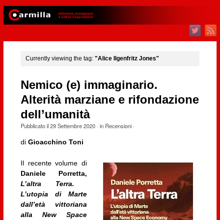
Currently viewing the tag:
"Alice Ilgenfritz Jones"
Nemico (e) immaginario.
Alterità marziane e rifondazione
dell’umanità
Pubblicato il
29 Settembre 2020
· in
Recensioni
·
di
Gioacchino Toni
Il recente volume di
Daniele Porretta,
L’altra Terra.
L’utopia di Marte
dall’età vittoriana
alla New Space