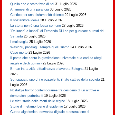
Quello che è stato fatto di noi
31 Luglio 2026
Anamnesi di una paranoia
30 Luglio 2026
Cantico per una dis/umanità dolente
29 Luglio 2026
Il sostenitore ideale
28 Luglio 2026
La storia non è una fossa comune
27 Luglio 2026
“Da lunedì a lunedì” di Fernando Di Leo per guardare ai resti dei
Settanta
26 Luglio 2026
I malaveglia
25 Luglio 2026
Wasichu, papalagi, sempre quelli siamo
24 Luglio 2026
Case morte
23 Luglio 2026
Il poeta che cantò la gravitazione universale e la caduta (degli
angeli e degli uomini)
22 Luglio 2026
E man int la zità, cittadinanza e lavoro a Bologna
21 Luglio
2026
Sottopagati, sporchi e puzzolenti: il lato cattivo della società
21
Luglio 2026
Nostalgie horror contemporanee tra desiderio di un altrove e
riemersioni perturbanti
19 Luglio 2026
Le tristi storie delle morti delle regine
18 Luglio 2026
Storie di metamorfosi e di epidemie
17 Luglio 2026
Guerra algoritmica, sovranità digitale e costruzione di