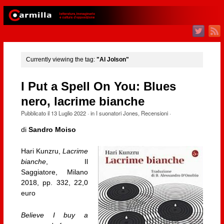
Currently viewing the tag:
"Al Jolson"
I Put a Spell On You: Blues
nero, lacrime bianche
Pubblicato il
13 Luglio 2022
· in
I suonatori Jones
,
Recensioni
·
di
Sandro Moiso
Hari Kunzru,
Lacrime
bianche
, Il
Saggiatore, Milano
2018, pp. 332, 22,0
euro
Believe I buy a