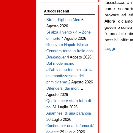
fascistacci. Un
come scenario
Articoli recenti
provare ad edu
Street Fighting Men
5
Allora diciam
Agosto 2026
governo scriva 
Si alza il vento / 4 – Zone
è possibile d
di morte
4 Agosto 2026
possibili affittu
Genova è Napoli: Blaise
Leggi →
Cendrars torna in Italia con
Bourlinguer
4 Agosto 2026
Dal modernismo
all’attivismo femminista: la
risemantizzazione del
primitivismo
2 Agosto 2026
Difendersi dai morti
1
Agosto 2026
Quello che è stato fatto di
noi
31 Luglio 2026
Anamnesi di una paranoia
30 Luglio 2026
Cantico per una dis/umanità
dolente
29 Luglio 2026