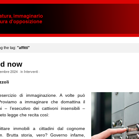
ng the tag:
"affitti"
id now
embre 2024
· in
Interventi
·
zzoli
sercizio di immaginazione. A volte può
 Proviamo a immaginare che domattina il
 – l’esecutivo dei cattivoni insensibili –
to legge che recita così:
fittare immobili a cittadini dal cognome
um. Brutta storia, vero? Governo infame,