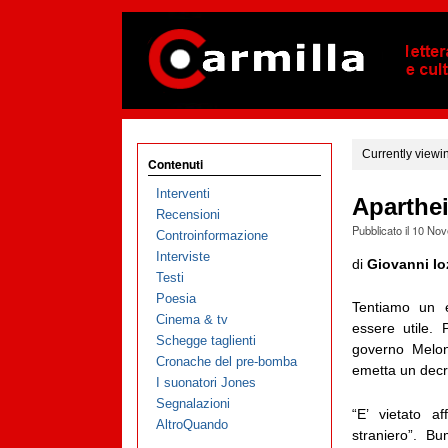
Currently viewi
Contenuti
Interventi
Aparthe
Recensioni
Pubblicato il
10 Nov
Controinformazione
Interviste
di
Giovanni Io
Testi
Poesia
Tentiamo un e
Cinema & tv
essere utile.
Schegge taglienti
governo Meloni
Cronache del pre-bomba
emetta un decre
I suonatori Jones
Segnalazioni
“E’ vietato af
AltroQuando
straniero”. B