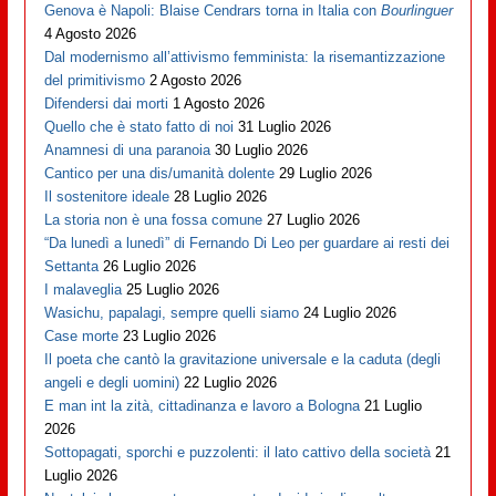
Genova è Napoli: Blaise Cendrars torna in Italia con
Bourlinguer
4 Agosto 2026
Dal modernismo all’attivismo femminista: la risemantizzazione
del primitivismo
2 Agosto 2026
Difendersi dai morti
1 Agosto 2026
Quello che è stato fatto di noi
31 Luglio 2026
Anamnesi di una paranoia
30 Luglio 2026
Cantico per una dis/umanità dolente
29 Luglio 2026
Il sostenitore ideale
28 Luglio 2026
La storia non è una fossa comune
27 Luglio 2026
“Da lunedì a lunedì” di Fernando Di Leo per guardare ai resti dei
Settanta
26 Luglio 2026
I malaveglia
25 Luglio 2026
Wasichu, papalagi, sempre quelli siamo
24 Luglio 2026
Case morte
23 Luglio 2026
Il poeta che cantò la gravitazione universale e la caduta (degli
angeli e degli uomini)
22 Luglio 2026
E man int la zità, cittadinanza e lavoro a Bologna
21 Luglio
2026
Sottopagati, sporchi e puzzolenti: il lato cattivo della società
21
Luglio 2026