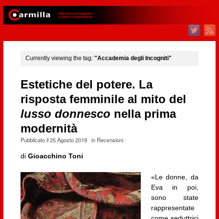
Currently viewing the tag:
"Accademia degli Incogniti"
Estetiche del potere. La
risposta femminile al mito del
lusso donnesco
nella prima
modernità
Pubblicato il
25 Agosto 2019
· in
Recensioni
·
di
Gioacchino Toni
«Le donne, da
Eva in poi,
sono state
rappresentate
come seduttrici