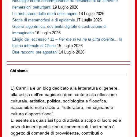
Nostalgie horror contemporanee tra desiderio di un altrove e
riemersioni perturbanti
19 Luglio 2026
Le tristi storie delle morti delle regine
18 Luglio 2026
Storie di metamorfosi e di epidemie
17 Luglio 2026
Guerra algoritmica, sovranità digitale e costruzione di
immaginario
16 Luglio 2026
Elogio dell’eccesso / 11 –
Per me si va ne la città dolente…
la
fucina infernale di Cèline
15 Luglio 2026
Due racconti pre agostani
14 Luglio 2026
Chi siamo
1) Carmilla è un blog dedicato alla letteratura di genere,
alla critica dell'immaginario dominante e alla riflessione
culturale, artistica, politica, sociologica e filosofica,
riassumibile nella dicitura: “letteratura, immaginario e
cultura d'opposizione”.
E' esente da qualsiasi tipo di attività a scopo di lucro ed è
priva di inserti pubblicitari o commerciali. Inoltre non è
oggetto di domande di provvidenze, contributi o