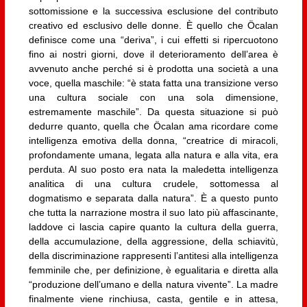
sottomissione e la successiva esclusione del contributo
creativo ed esclusivo delle donne. È quello che Öcalan
definisce come una “deriva”, i cui effetti si ripercuotono
fino ai nostri giorni, dove il deterioramento dell’area è
avvenuto anche perché si è prodotta una società a una
voce, quella maschile: “è stata fatta una transizione verso
una cultura sociale con una sola dimensione,
estremamente maschile”. Da questa situazione si può
dedurre quanto, quella che Öcalan ama ricordare come
intelligenza emotiva della donna, “creatrice di miracoli,
profondamente umana, legata alla natura e alla vita, era
perduta. Al suo posto era nata la maledetta intelligenza
analitica di una cultura crudele, sottomessa al
dogmatismo e separata dalla natura”. È a questo punto
che tutta la narrazione mostra il suo lato più affascinante,
laddove ci lascia capire quanto la cultura della guerra,
della accumulazione, della aggressione, della schiavitù,
della discriminazione rappresenti l’antitesi alla intelligenza
femminile che, per definizione, è egualitaria e diretta alla
“produzione dell’umano e della natura vivente”. La madre
finalmente viene rinchiusa, casta, gentile e in attesa,