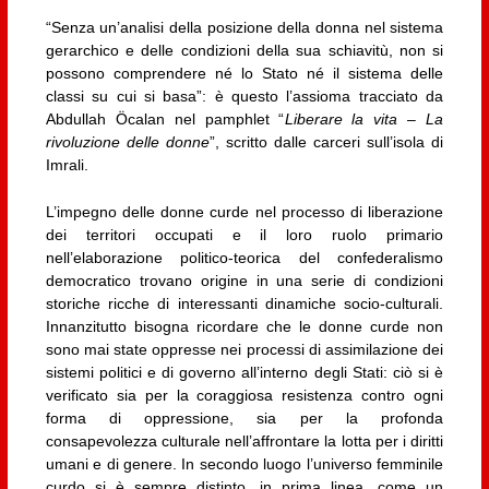
“Senza un’analisi della posizione della donna nel sistema
gerarchico e delle condizioni della sua schiavitù, non si
possono comprendere né lo Stato né il sistema delle
classi su cui si basa”: è questo l’assioma tracciato da
Abdullah Öcalan nel pamphlet “
Liberare la vita – La
rivoluzione delle donne
”, scritto dalle carceri sull’isola di
Imrali.
L’impegno delle donne curde nel processo di liberazione
dei territori occupati e il loro ruolo primario
nell’elaborazione politico-teorica del confederalismo
democratico trovano origine in una serie di condizioni
storiche ricche di interessanti dinamiche socio-culturali.
Innanzitutto bisogna ricordare che le donne curde non
sono mai state oppresse nei processi di assimilazione dei
sistemi politici e di governo all’interno degli Stati: ciò si è
verificato sia per la coraggiosa resistenza contro ogni
forma di oppressione, sia per la profonda
consapevolezza culturale nell’affrontare la lotta per i diritti
umani e di genere. In secondo luogo l’universo femminile
curdo si è sempre distinto, in prima linea, come un