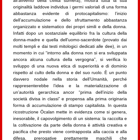
all’avvento della civiltà sumera), mostra tutta la sua
originalità laddove individua i germi valoriali di una forma
abbastanza evidente di protocapitalismo: l’inizio
dell’accumulazione e dello sfruttamento abbastanza
organizzato e sistematico dei propri simili e della donna.
Infatti dopo un sostanziale equilibrio fra la cultura della
donna-madre e quella dell’uomo-sacerdote (provato dai
molti templi e dai testi mitologici dedicati alle dee), in un
momento in cui “intorno alla donna non si era sviluppata
ancora alcuna cultura della vergogna”, si verifica lo
sviluppo di una nuova etica di superiorità e di dominio
rispetto al culto della donna e del suo ruolo. È un punto
davvero nodale nella storia dell’Umanità, perché
rappresenterebbe l’idea e la materializzazione di
un’autorità gerarchica ancor “prima dell’inizio della
società divisa in classi” e propensa alla prima originaria
forma di accumulazione di stampo capitalista. In questa
ricostruzione Öcalan mette in evidenza come si genera,
inesorabile, il capovolgimento di un sistema: la raccolta e
la coltivazione da parte della donna è attività creativa e
pacifica che presto viene contrapposta alla caccia e alla
difesa, prerogative prettamente maschili che