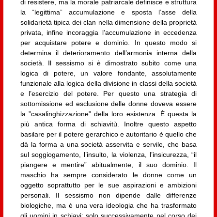
di resistere, ma la morale patriarcale definisce e struttura
la “legittima” accumulazione e sposta l’asse della
solidarietà tipica dei clan nella dimensione della proprietà
privata, infine incoraggia l’accumulazione in eccedenza
per acquistare potere e dominio. In questo modo si
determina il deterioramento dell’armonia interna della
società. Il sessismo si è dimostrato subito come una
logica di potere, un valore fondante, assolutamente
funzionale alla logica della divisione in classi della società
e l’esercizio del potere. Per questo una strategia di
sottomissione ed esclusione delle donne doveva essere
la ”casalinghizzazione” della loro esistenza. È questa la
più antica forma di schiavitù. Inoltre questo aspetto
basilare per il potere gerarchico e autoritario è quello che
dà la forma a una società asservita e servile, che basa
sul soggiogamento, l’insulto, la violenza, l’insicurezza, “il
piangere e mentire” abitualmente, il suo dominio. Il
maschio ha sempre considerato le donne come un
oggetto soprattutto per le sue aspirazioni e ambizioni
personali. Il sessismo non dipende dalle differenze
biologiche, ma è una vera ideologia che ha trasformato
gli uomini in schiavi: solo successivamente nel corso dei