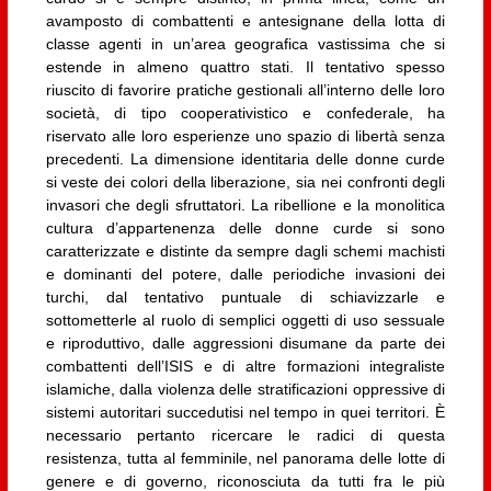
avamposto di combattenti e antesignane della lotta di
classe agenti in un’area geografica vastissima che si
estende in almeno quattro stati. Il tentativo spesso
riuscito di favorire pratiche gestionali all’interno delle loro
società, di tipo cooperativistico e confederale, ha
riservato alle loro esperienze uno spazio di libertà senza
precedenti. La dimensione identitaria delle donne curde
si veste dei colori della liberazione, sia nei confronti degli
invasori che degli sfruttatori. La ribellione e la monolitica
cultura d’appartenenza delle donne curde si sono
caratterizzate e distinte da sempre dagli schemi machisti
e dominanti del potere, dalle periodiche invasioni dei
turchi, dal tentativo puntuale di schiavizzarle e
sottometterle al ruolo di semplici oggetti di uso sessuale
e riproduttivo, dalle aggressioni disumane da parte dei
combattenti dell’ISIS e di altre formazioni integraliste
islamiche, dalla violenza delle stratificazioni oppressive di
sistemi autoritari succedutisi nel tempo in quei territori. È
necessario pertanto ricercare le radici di questa
resistenza, tutta al femminile, nel panorama delle lotte di
genere e di governo, riconosciuta da tutti fra le più