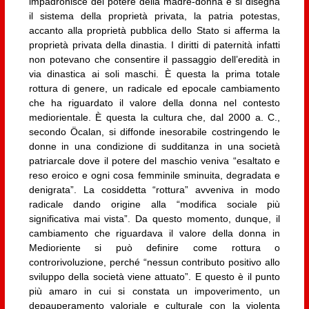
impadronisce del potere della madre-donna e si disegna
il sistema della proprietà privata, la patria potestas,
accanto alla proprietà pubblica dello Stato si afferma la
proprietà privata della dinastia. I diritti di paternità infatti
non potevano che consentire il passaggio dell’eredità in
via dinastica ai soli maschi. È questa la prima totale
rottura di genere, un radicale ed epocale cambiamento
che ha riguardato il valore della donna nel contesto
mediorientale. È questa la cultura che, dal 2000 a. C.,
secondo Öcalan, si diffonde inesorabile costringendo le
donne in una condizione di sudditanza in una società
patriarcale dove il potere del maschio veniva “esaltato e
reso eroico e ogni cosa femminile sminuita, degradata e
denigrata”. La cosiddetta “rottura” avveniva in modo
radicale dando origine alla “modifica sociale più
significativa mai vista”. Da questo momento, dunque, il
cambiamento che riguardava il valore della donna in
Medioriente si può definire come rottura o
controrivoluzione, perché “nessun contributo positivo allo
sviluppo della società viene attuato”. E questo è il punto
più amaro in cui si constata un impoverimento, un
depauperamento valoriale e culturale con la violenta