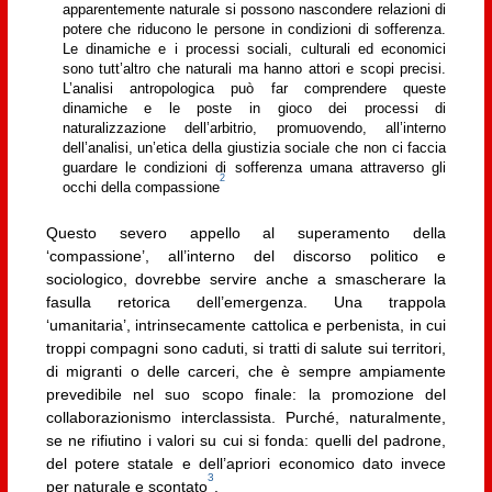
apparentemente naturale si possono nascondere relazioni di
potere che riducono le persone in condizioni di sofferenza.
Le dinamiche e i processi sociali, culturali ed economici
sono tutt’altro che naturali ma hanno attori e scopi precisi.
L’analisi antropologica può far comprendere queste
dinamiche e le poste in gioco dei processi di
naturalizzazione dell’arbitrio, promuovendo, all’interno
dell’analisi, un’etica della giustizia sociale che non ci faccia
guardare le condizioni di sofferenza umana attraverso gli
2
occhi della compassione
Questo severo appello al superamento della
‘compassione’, all’interno del discorso politico e
sociologico, dovrebbe servire anche a smascherare la
fasulla retorica dell’emergenza. Una trappola
‘umanitaria’, intrinsecamente cattolica e perbenista, in cui
troppi compagni sono caduti, si tratti di salute sui territori,
di migranti o delle carceri, che è sempre ampiamente
prevedibile nel suo scopo finale: la promozione del
collaborazionismo interclassista. Purché, naturalmente,
se ne rifiutino i valori su cui si fonda: quelli del padrone,
del potere statale e dell’apriori economico dato invece
3
per naturale e scontato
.