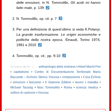
delle emozioni
, in N. Tommolillo,
Gli acidi mi hanno
fatto male
, p. 139
N. Tommolillo, op. cit. p. 7
Per una definizione di quest’ultimo si veda K.Polanyi,
La grande trasformazione. Le origini economiche e
politiche della nostra epoca
, Einaudi, Torino 1974,
1981 e 2010
Tommolillo, op. cit., pp. 9-10
antropologia della sickness
•
Arbeit Macht Frei
TAGGED WITH →
•
capitalismo
•
Centro di Documentazione Territoriale Maria
Baccante – Archivio Storico Viscosa
•
compassione
•
Csoa ExSnia
•
emozioni
•
fascismo
•
Il Galeone Editore
•
lavoro
•
malattia
•
Michael Taussig
•
Niso Tommolillo
•
Roma
•
scienza medica
•
solfuro di carbonio
•
Viscosa