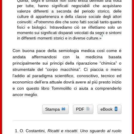
Quindi, segni e simboli non sono entità definibili una volta
per tutte, hanno significati negoziabili che acquistano
valenze differenti a seconda del periodo storico, delle
culture di appartenenza e della classe sociale degli attori
coinvolti: «Potremmo dire che sono fatti sociali tanto quanto
fisici e biologici. Intravediamo ciò se riflettiamo solo un
momento sui significati disparati veicolati da segni e sintomi
4
in differenti momenti storici e in diverse culture.»
Con buona pace della semiologia medica così come è
andata affermandosi con la medicina basata
principalmente sui principi della riparazione “chimica” o
strumentale del “corpo macchina”. Ci piaccia o meno
l’addio al paradigma scientifico, conoscitivo, tecnico ed
economico dell’era attuale dovrà avere al più presto inizio
e con questo libro Tommolillo ci aiuta a comprenderlo
ancor meglio.
Stampa
PDF
eBook
O. Costantini,
Ricatti e riscatti. Uno sguardo al ruolo