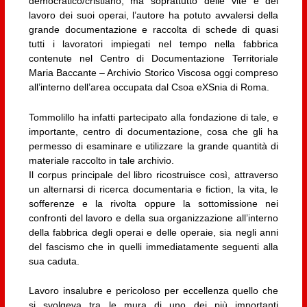
democratico/cristiano, ma soprattutto delle vite e del
lavoro dei suoi operai, l’autore ha potuto avvalersi della
grande documentazione e raccolta di schede di quasi
tutti i lavoratori impiegati nel tempo nella fabbrica
contenute nel Centro di Documentazione Territoriale
Maria Baccante – Archivio Storico Viscosa oggi compreso
all’interno dell’area occupata dal Csoa eXSnia di Roma.
Tommolillo ha infatti partecipato alla fondazione di tale, e
importante, centro di documentazione, cosa che gli ha
permesso di esaminare e utilizzare la grande quantità di
materiale raccolto in tale archivio.
Il corpus principale del libro ricostruisce così, attraverso
un alternarsi di ricerca documentaria e fiction, la vita, le
sofferenze e la rivolta oppure la sottomissione nei
confronti del lavoro e della sua organizzazione all’interno
della fabbrica degli operai e delle operaie, sia negli anni
del fascismo che in quelli immediatamente seguenti alla
sua caduta.
Lavoro insalubre e pericoloso per eccellenza quello che
si svolgeva tra le mura di uno dei più importanti