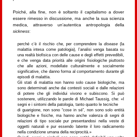
Poiché, alla fine, non è soltanto il capitalismo a dover
essere rimesso in discussione, ma anche la sua scienza
medica, attraverso un’autentica antropologia della
sickness
:
perché c’è il rischio che, per comprendere la
disease
(la
malattia intesa come patologia), l’analisi venga basata su
una realtà biofisica con delle cause e degli effetti prevedibili,
e che venga data priorità alle origini fisiologiche piuttosto
che alle azioni, modellate culturalmente e socialmente
significative, che danno forma al comportamento durante gli
episodi di malattia.
Gli stati di malattia non hanno solo cause biologiche, ma
sono determinati anche dai contesti sociali e dalle relazioni
di potere che gli individui vivono e subiscono. Si può
sostenere, utilizzando le parole di Michael Taussig, che: «I
segni e i sintomi della patologia, tanto quanto le tecniche
di guarigione, non sono “cose in sé”, non sono solo entità
biologiche e fisiche, ma hanno anche valenza di segni di
relazioni di tipo sociale pur presentandosi nella veste di
oggetti naturali e pur essendo latente il loro radicamento
nella condizione umana della reciprocità.»