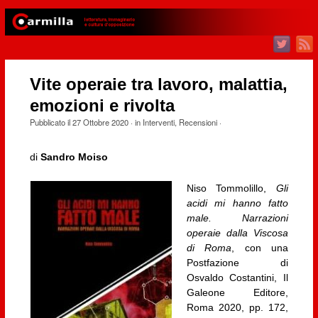
Vite operaie tra lavoro, malattia,
emozioni e rivolta
Pubblicato il
27 Ottobre 2020
· in
Interventi
,
Recensioni
·
di
Sandro Moiso
Niso Tommolillo,
Gli
acidi mi hanno fatto
male. Narrazioni
operaie dalla Viscosa
di Roma
, con una
Postfazione di
Osvaldo Costantini, Il
Galeone Editore,
Roma 2020, pp. 172,