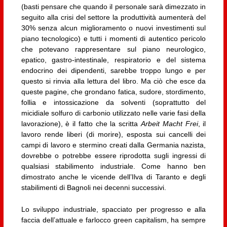
(basti pensare che quando il personale sarà dimezzato in
seguito alla crisi del settore la produttività aumenterà del
30% senza alcun miglioramento o nuovi investimenti sul
piano tecnologico) e tutti i momenti di autentico pericolo
che potevano rappresentare sul piano neurologico,
epatico, gastro-intestinale, respiratorio e del sistema
endocrino dei dipendenti, sarebbe troppo lungo e per
questo si rinvia alla lettura del libro. Ma ciò che esce da
queste pagine, che grondano fatica, sudore, stordimento,
follia e intossicazione da solventi (soprattutto del
micidiale solfuro di carbonio utilizzato nelle varie fasi della
lavorazione), è il fatto che la scritta
Arbeit Macht Frei
, il
lavoro rende liberi (di morire), esposta sui cancelli dei
campi di lavoro e stermino creati dalla Germania nazista,
dovrebbe o potrebbe essere riprodotta sugli ingressi di
qualsiasi stabilimento industriale. Come hanno ben
dimostrato anche le vicende dell’Ilva di Taranto e degli
stabilimenti di Bagnoli nei decenni successivi.
Lo sviluppo industriale, spacciato per progresso e alla
faccia dell’attuale e farlocco green capitalism, ha sempre