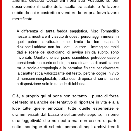
afferma Osvaldo Costantini nella sua Postfazione, pur
descrivendo il ricatto della scelta tra salute e /o lavoro
subito da chi è costretto a vendere la propria forza lavoro
mercificata:
A differenza di tanta fredda saggistica, Niso Tommolillo
riesce a mostrare il vissuto di questi personaggi immersi in
quel potere strutturale che limita la loro capacità
d’azione.Laddove non ha i dati, l’autore li immagina: molti
dati e scene del quotidiano, ci avvisa sin da subito, sono
inventati. Quello che sul piano scientifico potrebbe essere
considerato un punto debole, in una dinamica di oscillazione
tra la socio-antropologia e la narrativa finisce per diventare
la caratteristica valorizzante del testo, perché coglie in vivo
dimensioni inesplorabili, trattandosi di operai di cui si hanno
1
a disposizione solo le schede di fabbrica
.
Già, e proprio qui si pone non soltanto il punto di forza
del testo ma anche del tentativo di riportare in vita e alla
luce tutte quelle emozioni, tutte quelle esperienze e
drammi vissuti dal basso e solitamente sepolte, in nome
di un’oggettività che non potrà mai non essere di parte,
sotto montagne di schede personali negli archivi freddi