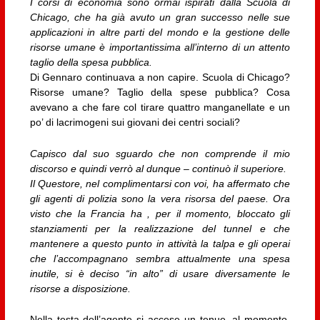
I corsi di economia sono ormai ispirati dalla Scuola di
Chicago, che ha già avuto un gran successo nelle sue
applicazioni in altre parti del mondo e la gestione delle
risorse umane è importantissima all’interno di un attento
taglio della spesa pubblica.
Di Gennaro continuava a non capire. Scuola di Chicago?
Risorse umane? Taglio della spese pubblica? Cosa
avevano a che fare col tirare quattro manganellate e un
po’ di lacrimogeni sui giovani dei centri sociali?
Capisco dal suo sguardo che non comprende il mio
discorso e quindi verrò al dunque – continuò il superiore.
Il Questore, nel complimentarsi con voi, ha affermato che
gli agenti di polizia sono la vera risorsa del paese. Ora
visto che la Francia ha , per il momento, bloccato gli
stanziamenti per la realizzazione del tunnel e che
mantenere a questo punto in attività la talpa e gli operai
che l’accompagnano sembra attualmente una spesa
inutile, si è deciso “in alto” di usare diversamente le
risorse a disposizione.
Nella testa dell’agente si accese un tenue, al momento,