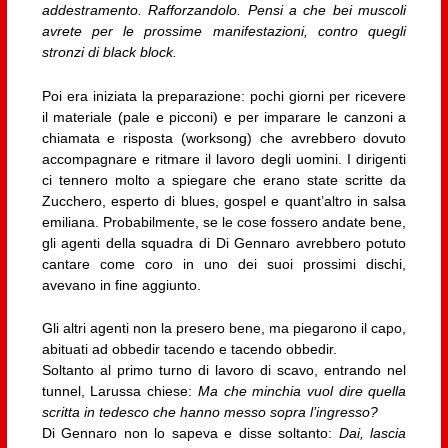
addestramento. Rafforzandolo. Pensi a che bei muscoli
avrete per le prossime manifestazioni, contro quegli
stronzi di black block.
Poi era iniziata la preparazione: pochi giorni per ricevere
il materiale (pale e picconi) e per imparare le canzoni a
chiamata e risposta (worksong) che avrebbero dovuto
accompagnare e ritmare il lavoro degli uomini. I dirigenti
ci tennero molto a spiegare che erano state scritte da
Zucchero, esperto di blues, gospel e quant’altro in salsa
emiliana. Probabilmente, se le cose fossero andate bene,
gli agenti della squadra di Di Gennaro avrebbero potuto
cantare come coro in uno dei suoi prossimi dischi,
avevano in fine aggiunto.
Gli altri agenti non la presero bene, ma piegarono il capo,
abituati ad obbedir tacendo e tacendo obbedir.
Soltanto al primo turno di lavoro di scavo, entrando nel
tunnel, Larussa chiese:
Ma che minchia vuol dire quella
scritta in tedesco che hanno messo sopra l’ingresso?
Di Gennaro non lo sapeva e disse soltanto:
Dai, lascia