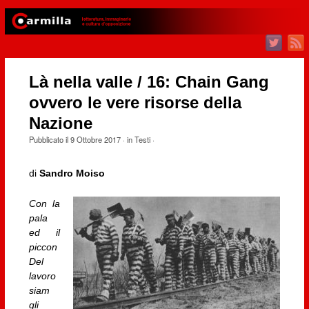
Là nella valle / 16: Chain Gang
ovvero le vere risorse della
Nazione
Pubblicato il
9 Ottobre 2017
· in
Testi
·
di
Sandro Moiso
Con la
pala
ed il
piccon
Del
lavoro
siam
gli