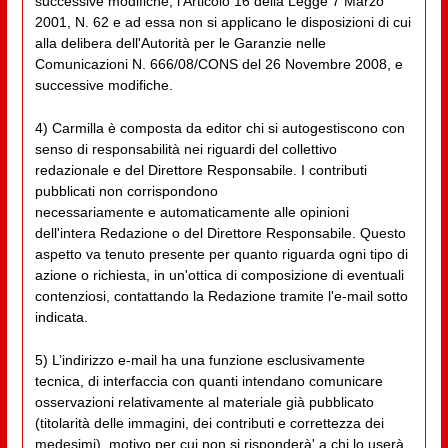
successive modifiche, l’Articolo 16 della Legge 7 Marzo
2001, N. 62 e ad essa non si applicano le disposizioni di cui
alla delibera dell'Autorità per le Garanzie nelle
Comunicazioni N. 666/08/CONS del 26 Novembre 2008, e
successive modifiche.
4) Carmilla è composta da editor chi si autogestiscono con
senso di responsabilità nei riguardi del collettivo
redazionale e del Direttore Responsabile. I contributi
pubblicati non corrispondono
necessariamente e automaticamente alle opinioni
dell'intera Redazione o del Direttore Responsabile. Questo
aspetto va tenuto presente per quanto riguarda ogni tipo di
azione o richiesta, in un'ottica di composizione di eventuali
contenziosi, contattando la Redazione tramite l'e-mail sotto
indicata.
5) L’indirizzo e-mail ha una funzione esclusivamente
tecnica, di interfaccia con quanti intendano comunicare
osservazioni relativamente al materiale già pubblicato
(titolarità delle immagini, dei contributi e correttezza dei
medesimi), motivo per cui non si risponderà' a chi lo userà