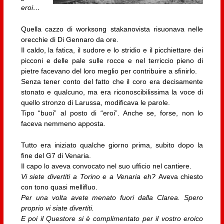
eroi…
Quella cazzo di worksong stakanovista risuonava nelle
orecchie di Di Gennaro da ore.
Il caldo, la fatica, il sudore e lo stridio e il picchiettare dei
picconi e delle pale sulle rocce e nel terriccio pieno di
pietre facevano del loro meglio per contribuire a sfinirlo.
Senza tener conto del fatto che il coro era decisamente
stonato e qualcuno, ma era riconoscibilissima la voce di
quello stronzo di Larussa, modificava le parole.
Tipo “buoi” al posto di “eroi”. Anche se, forse, non lo
faceva nemmeno apposta.
Tutto era iniziato qualche giorno prima, subito dopo la
fine del G7 di Venaria.
Il capo lo aveva convocato nel suo ufficio nel cantiere.
Vi siete divertiti a Torino e a Venaria eh?
Aveva chiesto
con tono quasi mellifluo.
Per una volta avete menato fuori dalla Clarea. Spero
proprio vi siate divertiti.
E poi il Questore si è complimentato per il vostro eroico