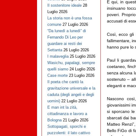
E qui, in questo
Il sostenitore ideale
28
insinuano tocc
Luglio 2026
poveri. Propri
La storia non è una fossa
accusati di ess
comune
27 Luglio 2026
“Da lunedì a lunedì” di
Così, ecco gli 
Fernando Di Leo per
fallimentare, in
guardare ai resti dei
hanno pure lo 
Settanta
26 Luglio 2026
I malaveglia
25 Luglio 2026
Paul li guarda
Wasichu, papalagi, sempre
coetaneo, finc
quelli siamo
24 Luglio 2026
senza alcuna l
Case morte
23 Luglio 2026
sostenuto – all
Il poeta che cantò la
eleganti e macc
gravitazione universale e la
caduta (degli angeli e degli
Nascono così,
uomini)
22 Luglio 2026
giovanissimi im
E man int la zità,
si sporcano le
cittadinanza e lavoro a
sbarcati dai ba
Bologna
21 Luglio 2026
Matteo Renzi”, 
Sottopagati, sporchi e
Bello FiGo di f
puzzolenti: il lato cattivo