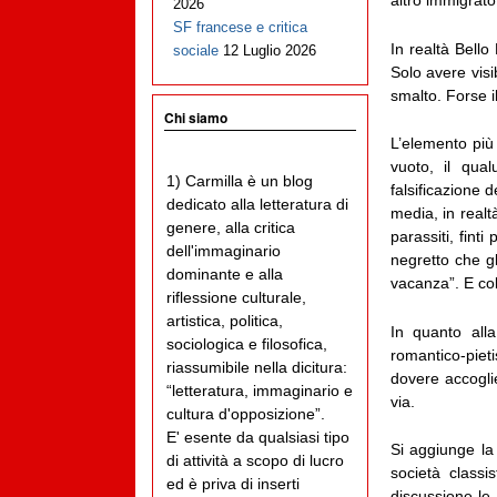
altro immigrato 
2026
SF francese e critica
In realtà Bello
sociale
12 Luglio 2026
Solo avere vis
smalto. Forse i
Chi siamo
L’elemento più 
vuoto, il qua
1) Carmilla è un blog
falsificazione d
dedicato alla letteratura di
media, in realt
genere, alla critica
parassiti, finti
dell'immaginario
negretto che g
dominante e alla
vacanza”. E co
riflessione culturale,
artistica, politica,
In quanto alla
sociologica e filosofica,
romantico-pieti
riassumibile nella dicitura:
dovere accoglie
“letteratura, immaginario e
via.
cultura d'opposizione”.
E' esente da qualsiasi tipo
Si aggiunge la 
di attività a scopo di lucro
società class
ed è priva di inserti
discussione le 