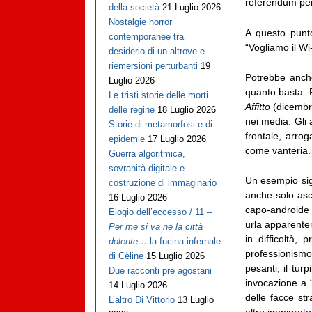
referendum perc
della società
21 Luglio 2026
Nostalgie horror
A questo punto
contemporanee tra
“Vogliamo il Wi
desiderio di un altrove e
riemersioni perturbanti
19
Potrebbe anche
Luglio 2026
quanto basta. F
Le tristi storie delle morti
Affitto
(dicembre
delle regine
18 Luglio 2026
nei media. Gli 
Storie di metamorfosi e di
frontale, arrog
epidemie
17 Luglio 2026
come vanteria.
Guerra algoritmica,
sovranità digitale e
Un esempio sig
costruzione di immaginario
anche solo asco
16 Luglio 2026
capo-androide 
Elogio dell’eccesso / 11 –
urla apparentem
Per me si va ne la città
in difficoltà,
dolente…
la fucina infernale
professionismo
di Cèline
15 Luglio 2026
pesanti, il tur
Due racconti pre agostani
invocazione a “
14 Luglio 2026
delle facce str
L’altro Di Vittorio
13 Luglio