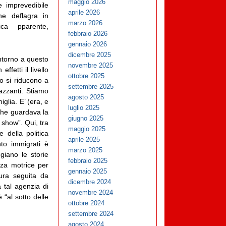
maggio 2026
e imprevedibile
aprile 2026
e deflagra in
marzo 2026
ca pparente,
febbraio 2026
gennaio 2026
dicembre 2025
Intorno a questo
novembre 2025
fetti il livello
ottobre 2025
o si riducono a
settembre 2025
azzanti. Stiamo
agosto 2025
lia. E’ (era, e
luglio 2025
 che guardava la
giugno 2025
k show”. Qui, tra
maggio 2025
e della politica
aprile 2025
nto immigrati è
marzo 2025
iano le storie
febbraio 2025
orza motrice per
gennaio 2025
aura seguita da
dicembre 2024
a tal agenzia di
novembre 2024
 “al sotto delle
ottobre 2024
settembre 2024
agosto 2024