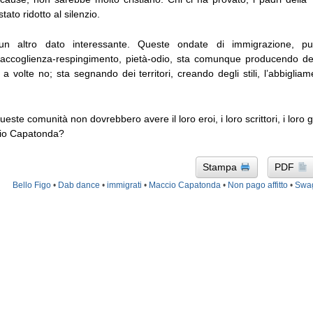
tato ridotto al silenzio.
un altro dato interessante. Queste ondate di immigrazione, p
o accoglienza-respingimento, pietà-odio, sta comunque producendo de
 a volte no; sta segnando dei territori, creando degli stili, l’abbigliame
este comunità non dovrebbero avere il loro eroi, i loro scrittori, i loro gi
ccio Capatonda?
Stampa
PDF
Bello Figo
•
Dab dance
•
immigrati
•
Maccio Capatonda
•
Non pago affitto
•
Swa