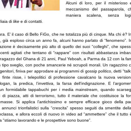
Alcuni di loro, per il misterioso 
meccanismo del passaparola, ch
maniera scalena, senza logi
iaia di
like
e di contatti.
ttura. E’ il caso di Bello FiGo, che ne totalizza più di cinque. Ma chi è? 
 già esploso circa un anno fa, alcuni hanno parlato di “fenomeno”. In ef
azione è decisamente più alto di quello dei suoi “colleghi”, che spess
centi agitati che tentano di “rappare” con risultati abbastanza imbar
 ragazzo del Ghana di 21 anni, Paul Yeboah, a Parma da 12 con la famig
un tipo sveglio, con poche smancerie né scrupoli morali. Un ragazzino
genitori, finiva per approdare ai programmi di gossip politico, detti “tal
le finte risse, i telepolitici di professione cavalcano la nuova version
ogan, la predica, l’invettiva, la farsa dell’indignazione. E l’argome
un formidabile tappabuchi per i media mainstream, quando scarsegg
ini di piazza, atti di terrorismo, tutto il materiale che costituisce la f
 masse. Si applica l’antichissimo e sempre efficace gioco della p
 annunci trionfalistici sulla “crescita” spesso seguiti da smentite dell
eclassa, e allora eccoli di nuovo in video ad “ammettere” che il tutto è
a “stiamo lavorando e le prospettive sono buone”.