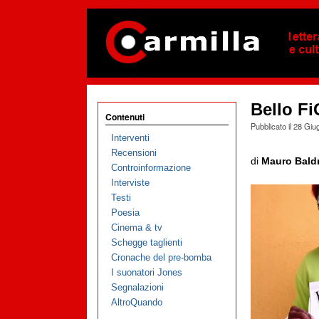
Bello F
Contenuti
Pubblicato il
28 Giu
Interventi
Recensioni
di
Mauro Baldr
Controinformazione
Interviste
Testi
Poesia
Cinema & tv
Schegge taglienti
Cronache del pre-bomba
I suonatori Jones
Segnalazioni
AltroQuando