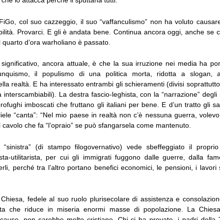
che lo attacca perché li sputtana tutti.
 FiGo, col suo cazzeggio, il suo “vaffanculismo” non ha voluto causar
ibilità. Provarci. E gli è andata bene. Continua ancora oggi, anche se
l quarto d’ora warholiano è passato.
significativo, ancora attuale, è che la sua irruzione nei media ha port
lunquismo, il populismo di una politica morta, ridotta a slogan, 
ella realtà. E ha interessato entrambi gli schieramenti (divisi soprattutt
à interscambiabili). La destra fascio-leghista, con la “narrazione” degl
 profughi imboscati che fruttano gli italiani per bene. E d’un tratto gli s
liele “canta”: “Nel mio paese in realtà non c’è nessuna guerra, volevo
l cavolo che fa “l’opraio” se può sfangarsela come mantenuto.
 “sinistra” (di stampo filogovernativo) vede sbeffeggiato il propri
sta-utilitarista, per cui gli immigrati fuggono dalle guerre, dalla f
rli, perché tra l’altro portano benefici economici, le pensioni, i lavor
Chiesa, fedele al suo ruolo plurisecolare di assistenza e consolazione
ista che riduce in miseria enormi masse di popolazione. La Chies
cause, non sarebbe molto cristiano. Chi ci ha provato, i padri della 