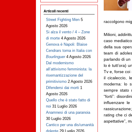
Articoli recenti
Street Fighting Men
5
raccolgono migl
Agosto 2026
Si alza il vento / 4 – Zone
Milioni, addiri
di morte
4 Agosto 2026
caso mediatico,
Genova è Napoli: Blaise
della sua oper
Cendrars torna in Italia con
team di adoles
Bourlinguer
4 Agosto 2026
parlando di un
Dal modernismo
lo è tutt’ora) 
all’attivismo femminista: la
Tv e, forse coi 
risemantizzazione del
il cicaleccio, 
primitivismo
2 Agosto 2026
moderna: lo sl
Difendersi dai morti
1
sempre stato 
Agosto 2026
“forti”: disord
Quello che è stato fatto di
influenzare le
noi
31 Luglio 2026
rassicurazione;
Anamnesi di una paranoia
rating che ci d
30 Luglio 2026
aspettative”, m
Cantico per una dis/umanità
dolente
29 Luglio 2026