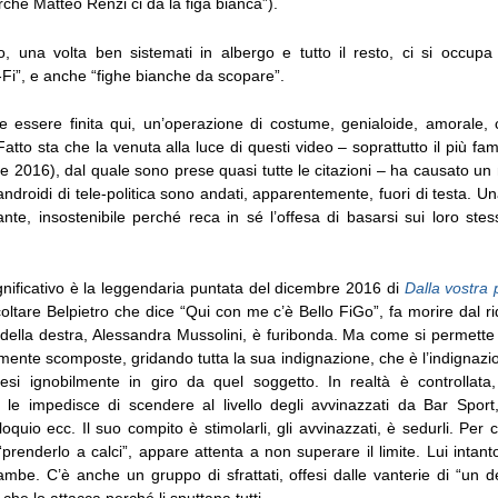
hé Matteo Renzi ci dà la figa bianca”).
, una volta ben sistemati in albergo e tutto il resto, ci si occupa 
-Fi”, e anche “fighe bianche da scopare”.
 essere finita qui, un’operazione di costume, genialoide, amorale, ci
atto sta che la venuta alla luce di questi video – soprattutto il più f
 2016), dal quale sono prese quasi tutte le citazioni – ha causato un 
androidi di tele-politica sono andati, apparentemente, fuori di testa. 
ante, insostenibile perché reca in sé l’offesa di basarsi sui loro stes
nificativo è la leggendaria puntata del dicembre 2016 di
Dalla vostra 
ltare Belpietro che dice “Qui con me c’è Bello FiGo”, fa morire dal r
della destra, Alessandra Mussolini, è furibonda. Ma come si permette
ente scomposte, gridando tutta la sua indignazione, che è l’indignazion
 presi ignobilmente in giro da quel soggetto. In realtà è controllata
 le impedisce di scendere al livello degli avvinazzati da Bar Sport, 
piloquio ecc. Il suo compito è stimolarli, gli avvinazzati, è sedurli. Per 
prenderlo a calci”, appare attenta a non superare il limite. Lui intanto
ambe. C’è anche un gruppo di sfrattati, offesi dalle vanterie di “un d