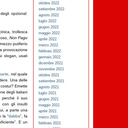
ottobre 2022
settembre 2022
degli opzional:
agosto 2022
luglio 2022
giugno 2022
nica, trollesca
maggio 2022
amoso,
Non Pago
aprile 2022
mezzo putiferio
marzo 2022
Una provocazione
febbraio 2022
si slogan, usati
gennaio 2022
dicembre 2021
novembre 2021
parte
, nel quale
ottobre 2021
idere. Una delle
settembre 2021
 costui? Emette
agosto 2021
e degli italiani
luglio 2021
, perché il suo
giugno 2021
con gli insulti
maggio 2021
cui, a parte una
aprile 2021
 la “
dabba
”, fa
marzo 2021
eficiente”. E un
febbraio 2021