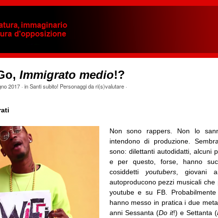
iGo,
Immigrato medio
!?
gno 2017
· in
Santi subito! Personaggi da ri(s)valutare
·
ati
Non sono rappers. Non lo sann
intendono di produzione. Sembr
sono: dilettanti autodidatti, alcuni p
e per questo, forse, hanno suc
cosiddetti
youtubers
, giovani ar
autoproducono pezzi musicali che 
youtube e su FB. Probabilmente
hanno messo in pratica i due meta-
anni Sessanta (
Do it
!) e Settanta (