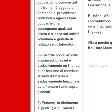
pubblicitari o commerciali.
Liberazione, è s
Inoltre non è oggetto di
domande di provvidenze,
E infine c’è 
contributi o agevolazioni
contraddittori
pubbliche che
volte integrate,
conseguano qualsiasi
linguaggi.
ricavo e si basa sull'attività
volontaria e gratuita di
Allora perché qu
redattori e collaboratori.
fi e il loro Ma
2) Carmilla non si articola
in piani editoriali ed è
esclusivamente on line. La
TAGGED WITH →
pubblicazione di contributi
su temi d'attualità è
esclusivamente funzionale
ad affrontare i temi sopra
elencati.
3) Pertanto, in riferimento
ai punti 1) e 2) Carmilla