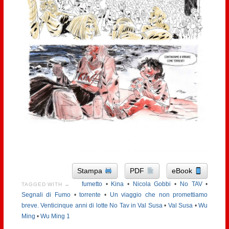
Stampa
PDF
eBook
fumetto
•
Kina
•
Nicola Gobbi
•
No TAV
•
TAGGED WITH →
Segnali di Fumo
•
torrente
•
Un viaggio che non promettiamo
breve. Venticinque anni di lotte No Tav in Val Susa
•
Val Susa
•
Wu
Ming
•
Wu Ming 1