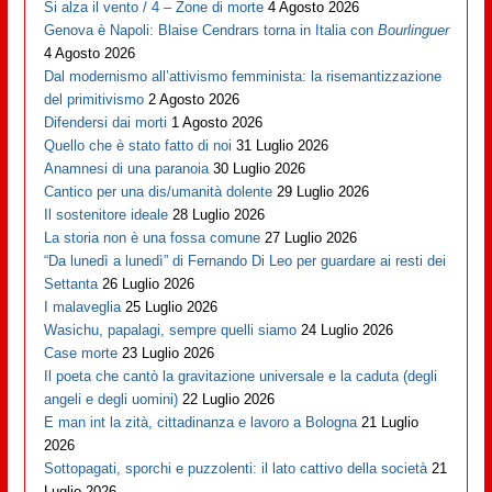
Si alza il vento / 4 – Zone di morte
4 Agosto 2026
Genova è Napoli: Blaise Cendrars torna in Italia con
Bourlinguer
4 Agosto 2026
Dal modernismo all’attivismo femminista: la risemantizzazione
del primitivismo
2 Agosto 2026
Difendersi dai morti
1 Agosto 2026
Quello che è stato fatto di noi
31 Luglio 2026
Anamnesi di una paranoia
30 Luglio 2026
Cantico per una dis/umanità dolente
29 Luglio 2026
Il sostenitore ideale
28 Luglio 2026
La storia non è una fossa comune
27 Luglio 2026
“Da lunedì a lunedì” di Fernando Di Leo per guardare ai resti dei
Settanta
26 Luglio 2026
I malaveglia
25 Luglio 2026
Wasichu, papalagi, sempre quelli siamo
24 Luglio 2026
Case morte
23 Luglio 2026
Il poeta che cantò la gravitazione universale e la caduta (degli
angeli e degli uomini)
22 Luglio 2026
E man int la zità, cittadinanza e lavoro a Bologna
21 Luglio
2026
Sottopagati, sporchi e puzzolenti: il lato cattivo della società
21
Luglio 2026