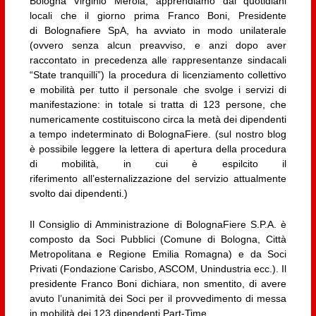
Bologna Virginio Merola, apprendiamo dai quotidiani
locali che il giorno prima Franco Boni, Presidente
di Bolognafiere SpA, ha avviato in modo unilaterale
(ovvero senza alcun preavviso, e anzi dopo aver
raccontato in precedenza alle rappresentanze sindacali
“State tranquilli”) la procedura di licenziamento collettivo
e mobilità per tutto il personale che svolge i servizi di
manifestazione: in totale si tratta di 123 persone, che
numericamente costituiscono circa la metà dei dipendenti
a tempo indeterminato di BolognaFiere. (sul nostro blog
è possibile leggere la lettera di apertura della procedura
di mobilità, in cui è espilcito il
riferimento all’esternalizzazione del servizio attualmente
svolto dai dipendenti.)
Il Consiglio di Amministrazione di BolognaFiere S.P.A. è
composto da Soci Pubblici (Comune di Bologna, Città
Metropolitana e Regione Emilia Romagna) e da Soci
Privati (Fondazione Carisbo, ASCOM, Unindustria ecc.). Il
presidente Franco Boni dichiara, non smentito, di avere
avuto l’unanimità dei Soci per il provvedimento di messa
in mobilità dei 123 dipendenti Part-Time.