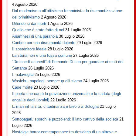
4 Agosto 2026
Dal modernismo all’attivismo femminista: la risemantizzazione
del primitivismo
2 Agosto 2026
Difendersi dai morti
1 Agosto 2026
Quello che è stato fatto di noi
31 Luglio 2026
Anamnesi di una paranoia
30 Luglio 2026
Cantico per una dis/umanità dolente
29 Luglio 2026
Il sostenitore ideale
28 Luglio 2026
La storia non è una fossa comune
27 Luglio 2026
“Da lunedì a lunedì” di Fernando Di Leo per guardare ai resti dei
Settanta
26 Luglio 2026
I malaveglia
25 Luglio 2026
Wasichu, papalagi, sempre quelli siamo
24 Luglio 2026
Case morte
23 Luglio 2026
Il poeta che cantò la gravitazione universale e la caduta (degli
angeli e degli uomini)
22 Luglio 2026
E man int la zità, cittadinanza e lavoro a Bologna
21 Luglio
2026
Sottopagati, sporchi e puzzolenti: il lato cattivo della società
21
Luglio 2026
Nostalgie horror contemporanee tra desiderio di un altrove e