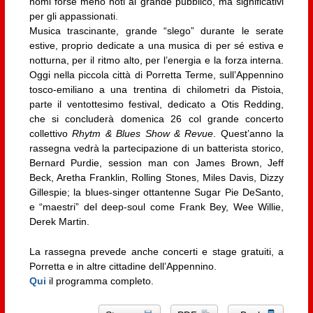
nomi forse meno noti al grande pubblico, ma significativi
per gli appassionati.
Musica trascinante, grande “slego” durante le serate
estive, proprio dedicate a una musica di per sé estiva e
notturna, per il ritmo alto, per l’energia e la forza interna.
Oggi nella piccola città di Porretta Terme, sull’Appennino
tosco-emiliano a una trentina di chilometri da Pistoia,
parte il ventottesimo festival, dedicato a Otis Redding,
che si concluderà domenica 26 col grande concerto
collettivo
Rhytm & Blues Show & Revue
. Quest’anno la
rassegna vedrà la partecipazione di un batterista storico,
Bernard Purdie, session man con James Brown, Jeff
Beck, Aretha Franklin, Rolling Stones, Miles Davis, Dizzy
Gillespie; la blues-singer ottantenne Sugar Pie DeSanto,
e “maestri” del deep-soul come Frank Bey, Wee Willie,
Derek Martin.
La rassegna prevede anche concerti e stage gratuiti, a
Porretta e in altre cittadine dell’Appennino.
Qui
il programma completo.