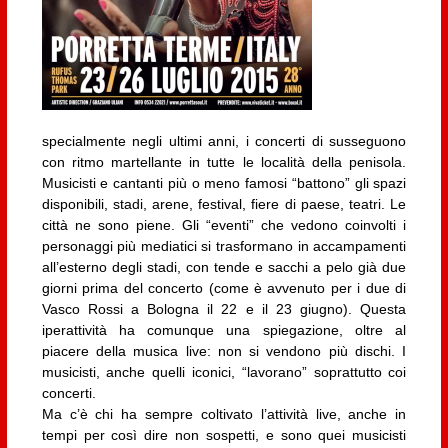
specialmente negli ultimi anni, i concerti di susseguono
con ritmo martellante in tutte le località della penisola.
Musicisti e cantanti più o meno famosi “battono” gli spazi
disponibili, stadi, arene, festival, fiere di paese, teatri. Le
città ne sono piene. Gli “eventi” che vedono coinvolti i
personaggi più mediatici si trasformano in accampamenti
all’esterno degli stadi, con tende e sacchi a pelo già due
giorni prima del concerto (come è avvenuto per i due di
Vasco Rossi a Bologna il 22 e il 23 giugno). Questa
iperattività ha comunque una spiegazione, oltre al
piacere della musica live: non si vendono più dischi. I
musicisti, anche quelli iconici, “lavorano” soprattutto coi
concerti.
Ma c’è chi ha sempre coltivato l’attività live, anche in
tempi per così dire non sospetti, e sono quei musicisti