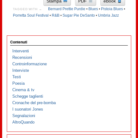
Stampa
PDF
eBook
Bernard Prettie Purdie
•
Blues
•
Pistoia Blues
•
TAGGED WITH →
Porretta Soul Festival
•
R&B
•
Sugar Pie DeSanto
•
Umbria Jazz
Contenuti
Interventi
Recensioni
Controinformazione
Interviste
Testi
Poesia
Cinema & tv
Schegge taglienti
Cronache del pre-bomba
I suonatori Jones
Segnalazioni
AltroQuando