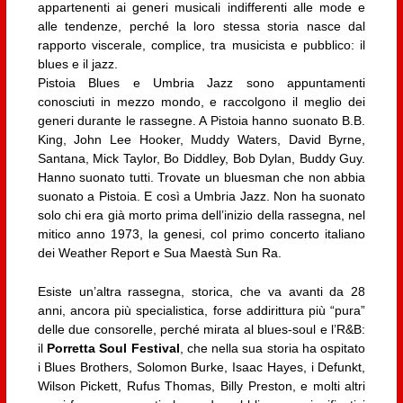
appartenenti ai generi musicali indifferenti alle mode e
alle tendenze, perché la loro stessa storia nasce dal
rapporto viscerale, complice, tra musicista e pubblico: il
blues e il jazz.
Pistoia Blues e Umbria Jazz sono appuntamenti
conosciuti in mezzo mondo, e raccolgono il meglio dei
generi durante le rassegne. A Pistoia hanno suonato B.B.
King, John Lee Hooker, Muddy Waters, David Byrne,
Santana, Mick Taylor, Bo Diddley, Bob Dylan, Buddy Guy.
Hanno suonato tutti. Trovate un bluesman che non abbia
suonato a Pistoia. E così a Umbria Jazz. Non ha suonato
solo chi era già morto prima dell’inizio della rassegna, nel
mitico anno 1973, la genesi, col primo concerto italiano
dei Weather Report e Sua Maestà Sun Ra.
Esiste un’altra rassegna, storica, che va avanti da 28
anni, ancora più specialistica, forse addirittura più “pura”
delle due consorelle, perché mirata al blues-soul e l’R&B:
il
Porretta Soul Festival
, che nella sua storia ha ospitato
i Blues Brothers, Solomon Burke, Isaac Hayes, i Defunkt,
Wilson Pickett, Rufus Thomas, Billy Preston, e molti altri