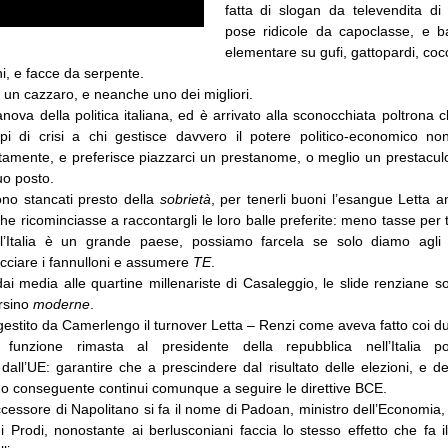
fatta di slogan da televendita di 
pose ridicole da capoclasse, e b
elementare su gufi, gattopardi, cocco
rni, e facce da serpente.
 un cazzaro, e neanche uno dei migliori.
ova della politica italiana, ed è arrivato alla sconocchiata poltrona
i di crisi a chi gestisce davvero il potere politico-economico no
tamente, e preferisce piazzarci un prestanome, o meglio un prestaculo
uo posto.
 sono stancati presto della
sobrietà
, per tenerli buoni l’esangue Letta a
e ricominciasse a raccontargli le loro balle preferite: meno tasse per tu
l’Italia è un grande paese, possiamo farcela se solo diamo agli i
cacciare i fannulloni e assumere
TE
.
ai media alle quartine millenariste di Casaleggio, le slide renziane 
ersino
moderne
.
estito da Camerlengo il turnover Letta – Renzi come aveva fatto coi d
unzione rimasta al presidente della repubblica nell’Italia po
all’UE: garantire che a prescindere dal risultato delle elezioni, e d
erno conseguente continui comunque a seguire le direttive BCE.
successore di Napolitano si fa il nome di Padoan, ministro dell’Economia, 
i Prodi, nonostante ai berlusconiani faccia lo stesso effetto che fa 