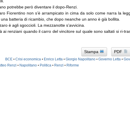
li.
ano potrebbe però diventare il dopo-Renzi.
zaro Fiorentino non s’è arrampicato in cima da solo come narra la legg
na batteria di ricambio, che dopo neanche un anno è già bollita.
aro è agli sgoccioli. La mezzanotte s’avvicina.
ai renziani quando il carro del vincitore sul quale sono saltati si ri-tr
Stampa
PDF
BCE
•
Crisi economica
•
Enrico Letta
•
Giorgio Napolitano
•
Governo Letta
•
Gov
tteo Renzi
•
Napolitano
•
Politica
•
Renzi
•
Riforme