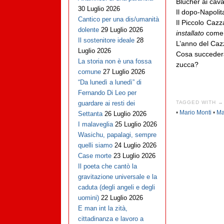
Blücher
ai caval
30 Luglio 2026
Il dopo-Napolit
Cantico per una dis/umanità
Il Piccolo Caz
dolente
29 Luglio 2026
installato
come u
Il sostenitore ideale
28
L’anno del Cazz
Luglio 2026
Cosa succederà 
La storia non è una fossa
zucca?
comune
27 Luglio 2026
“Da lunedì a lunedì” di
Fernando Di Leo per
TAGGED WITH →
guardare ai resti dei
•
Mario Monti
•
Ma
Settanta
26 Luglio 2026
I malaveglia
25 Luglio 2026
Wasichu, papalagi, sempre
quelli siamo
24 Luglio 2026
Case morte
23 Luglio 2026
Il poeta che cantò la
gravitazione universale e la
caduta (degli angeli e degli
uomini)
22 Luglio 2026
E man int la zità,
cittadinanza e lavoro a