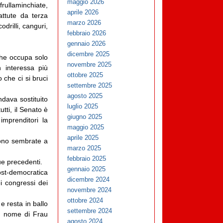
maggio 2026
frullaminchiate,
aprile 2026
attute da terza
marzo 2026
drilli, canguri,
febbraio 2026
gennaio 2026
dicembre 2025
 che occupa solo
novembre 2025
n interessa più
ottobre 2025
 che ci si bruci
settembre 2025
agosto 2025
ndava sostituito
luglio 2025
tti, il Senato è
giugno 2025
mprenditori la
maggio 2025
aprile 2025
sono sembrate a
marzo 2025
febbraio 2025
ue precedenti.
gennaio 2025
st-democratica
dicembre 2024
ei congressi dei
novembre 2024
ottobre 2024
e resta in ballo
settembre 2024
il nome di Frau
agosto 2024