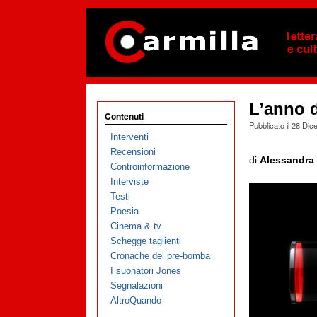
L’anno 
Contenuti
Pubblicato il
28 Dic
Interventi
Recensioni
di
Alessandra 
Controinformazione
Interviste
Testi
Poesia
Cinema & tv
Schegge taglienti
Cronache del pre-bomba
I suonatori Jones
Segnalazioni
AltroQuando