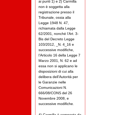
ai punti 1) e 2) Carmilla
non è soggetta alla
registrazione presso il
Tribunale, ossia alla
Legge 1948 N. 47,
richiamata dalla Legge
62/2001, nonché l’Art. 3-
Bis del Decreto Legge
103/2012, _N. 4_16 e
successive modifiche,
l’Articolo 16 della Legge 7
Marzo 2001, N. 62 e ad
essa non si applicano le
disposizioni di cui alla
delibera dell'Autorità per
le Garanzie nelle
Comunicazioni N.
666/08/CONS del 26
Novembre 2008, e
successive modifiche.
4) Carmilla è composta da