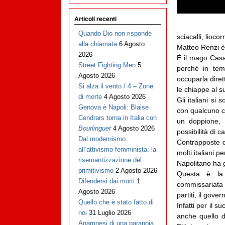
Articoli recenti
Quando Dio non risponde
sciacalli, lioco
alla chiamata
6 Agosto
Matteo Renzi è
2026
È il mago Casan
Street Fighting Men
5
perché in temp
Agosto 2026
occuparla diret
Si alza il vento / 4 – Zone
le chiappe al s
di morte
4 Agosto 2026
Gli italiani si
Genova è Napoli: Blaise
con qualcuno ch
Cendrars torna in Italia con
un doppione, 
Bourlinguer
4 Agosto 2026
possibilità di 
Dal modernismo
Contrapposte d
all’attivismo femminista: la
molti italiani p
risemantizzazione del
Napolitano ha g
primitivismo
2 Agosto 2026
Questa è la f
Difendersi dai morti
1
commissariata d
Agosto 2026
partiti, il gov
Quello che è stato fatto di
Infatti per il 
noi
31 Luglio 2026
anche quello d
Anamnesi di una paranoia