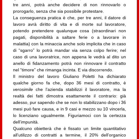
tre anni, potrà anche decidere di non rinnovarlo o
prorogarlo, senza che sia possibile protestare.
La conseguenza pratica è che, per tre anni, il datore di
lavoro avrà diritto di vita e di morte sul lavoratore,
potendo pretendere qualunque cosa (straordinari non
pagati, disponibilità a saltare ferie o a lavorare in
malattia) con la minaccia anche solo implicita che in caso
di “sgarro” lo potrà mandar via senza colpo ferire; nel
caso di una lavoratrice, non appena le vedrà al dito un
anello di fidanzamento potrà non rinnovare il contratto
nel “timore” che rimanga incinta. E via discorrendo.
Il ministro del lavoro Giuliano Poletti ha dichiarato
qualche giorno fa che, dopo 36 mesi di contratto, è
verosimile
che l’azienda stabilizzi il lavoratore, ma la
realtà dei fatti dimostra esattamente il contrario: già
adesso, pur sapendo che se non lo stabilizzano dopo i 36
mesi può fare causa, e in 9 casi e mezzo su 10 vincerla,
lo licenziano ugualmente. Figuriamoci con la certezza
dell’impunità.
Qualcuno obietterà che è fissato un limite quantitativo
all’utilizzo di contratti a termine, il 20% dell’organico