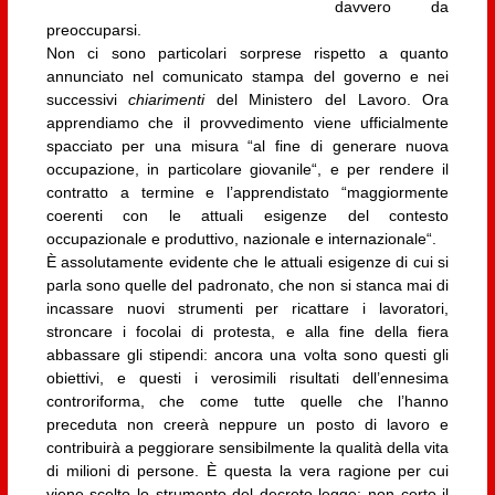
davvero da
preoccuparsi.
Non ci sono particolari sorprese rispetto a quanto
annunciato nel comunicato stampa del governo e nei
successivi
chiarimenti
del Ministero del Lavoro. Ora
apprendiamo che il provvedimento viene ufficialmente
spacciato per una misura “al fine di generare nuova
occupazione, in particolare giovanile“, e per rendere il
contratto a termine e l’apprendistato “maggiormente
coerenti con le attuali esigenze del contesto
occupazionale e produttivo, nazionale e internazionale“.
È assolutamente evidente che le attuali esigenze di cui si
parla sono quelle del padronato, che non si stanca mai di
incassare nuovi strumenti per ricattare i lavoratori,
stroncare i focolai di protesta, e alla fine della fiera
abbassare gli stipendi: ancora una volta sono questi gli
obiettivi, e questi i verosimili risultati dell’ennesima
controriforma, che come tutte quelle che l’hanno
preceduta non creerà neppure un posto di lavoro e
contribuirà a peggiorare sensibilmente la qualità della vita
di milioni di persone. È questa la vera ragione per cui
viene scelto lo strumento del decreto-legge: non certo il