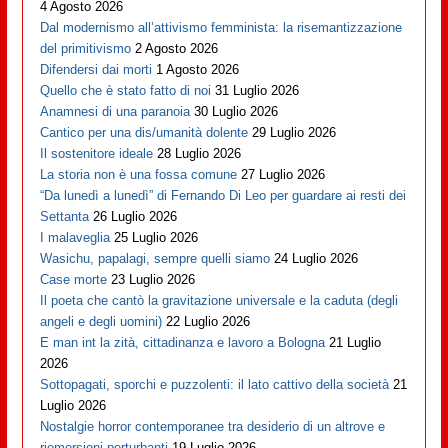
4 Agosto 2026
Dal modernismo all’attivismo femminista: la risemantizzazione
del primitivismo
2 Agosto 2026
Difendersi dai morti
1 Agosto 2026
Quello che è stato fatto di noi
31 Luglio 2026
Anamnesi di una paranoia
30 Luglio 2026
Cantico per una dis/umanità dolente
29 Luglio 2026
Il sostenitore ideale
28 Luglio 2026
La storia non è una fossa comune
27 Luglio 2026
“Da lunedì a lunedì” di Fernando Di Leo per guardare ai resti dei
Settanta
26 Luglio 2026
I malaveglia
25 Luglio 2026
Wasichu, papalagi, sempre quelli siamo
24 Luglio 2026
Case morte
23 Luglio 2026
Il poeta che cantò la gravitazione universale e la caduta (degli
angeli e degli uomini)
22 Luglio 2026
E man int la zità, cittadinanza e lavoro a Bologna
21 Luglio
2026
Sottopagati, sporchi e puzzolenti: il lato cattivo della società
21
Luglio 2026
Nostalgie horror contemporanee tra desiderio di un altrove e
riemersioni perturbanti
19 Luglio 2026