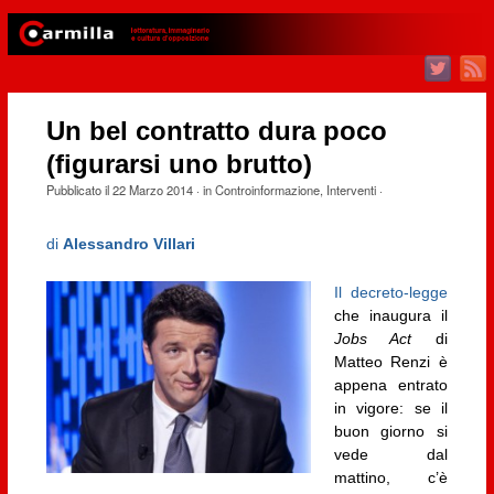
Un bel contratto dura poco
(figurarsi uno brutto)
Pubblicato il
22 Marzo 2014
· in
Controinformazione
,
Interventi
·
di
Alessandro Villari
Il decreto-legge
che inaugura il
Jobs Act
di
Matteo Renzi è
appena entrato
in vigore: se il
buon giorno si
vede dal
mattino, c’è