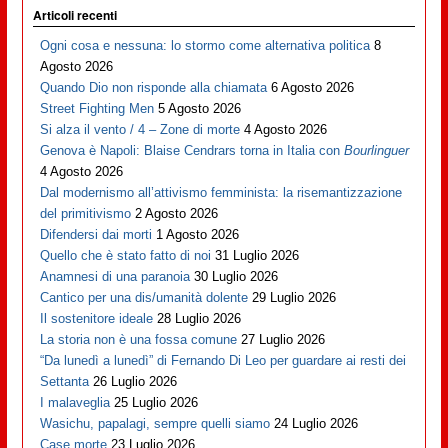
Articoli recenti
Ogni cosa e nessuna: lo stormo come alternativa politica
8
Agosto 2026
Quando Dio non risponde alla chiamata
6 Agosto 2026
Street Fighting Men
5 Agosto 2026
Si alza il vento / 4 – Zone di morte
4 Agosto 2026
Genova è Napoli: Blaise Cendrars torna in Italia con
Bourlinguer
4 Agosto 2026
Dal modernismo all’attivismo femminista: la risemantizzazione
del primitivismo
2 Agosto 2026
Difendersi dai morti
1 Agosto 2026
Quello che è stato fatto di noi
31 Luglio 2026
Anamnesi di una paranoia
30 Luglio 2026
Cantico per una dis/umanità dolente
29 Luglio 2026
Il sostenitore ideale
28 Luglio 2026
La storia non è una fossa comune
27 Luglio 2026
“Da lunedì a lunedì” di Fernando Di Leo per guardare ai resti dei
Settanta
26 Luglio 2026
I malaveglia
25 Luglio 2026
Wasichu, papalagi, sempre quelli siamo
24 Luglio 2026
Case morte
23 Luglio 2026