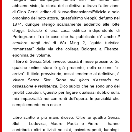
abbiamo visto, la storia del collettivo attirava l’attenzione
di Gino Cervi, editor di Nuovadimensione/Ediciclo e solo
omonimo del noto attore, quest’ultimo vieppiù defunto nel
1974, dunque ritengo scarsamente addentro alle lotte
d’oggi. Ediciclo è una casa editrice indipendente di
Portogruaro. Tra le cose che ha pubblicato c’è anche
Il
sentiero degli dei
di Wu Ming 2, “guida turistica
romanzata” della via che collega Bologna a Firenze,
eponima del volume.
Il libro di Senza Slot, invece, uscirà il mese prossimo. Su
qualche online store è già presente, nella sezione “in
arrivo”. Il titolo provvisorio, assai tendente al definitivo, è
Vivere Senza Slot. Storie sul gioco d’azzardo tra
ossessione e resistenza.
Dico subito che ne sono uno dei
(molti) coautori. Questo per fugare qualsiasi dubbio sulla
mia imparzialità nei confronti dell’opera. Imparzialità che
semplicemente non esiste.
Libro scritto a più mani, dicevo. Oltre ai quattro Senza
Slot – Ludovica, Mauro, Paola e Pietro – hanno
contribuito altri attivisti no slot, psicoterapeuti, ludologi,