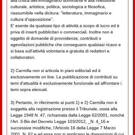
alla critica dell'immaginario dominante e alla riflessione
culturale, artistica, politica, sociologica e filosofica,
riassumibile nella dicitura: “letteratura, immaginario e
cultura d'opposizione”.
E' esente da qualsiasi tipo di attività a scopo di lucro ed è
priva di inserti pubblicitari o commerciali. Inoltre non è
oggetto di domande di provvidenze, contributi o
agevolazioni pubbliche che conseguano qualsiasi ricavo e
si basa sull'attività volontaria e gratuita di redattori e
collaboratori.
2) Carmilla non si articola in piani editoriali ed è
esclusivamente on line. La pubblicazione di contributi su
temi d'attualità è esclusivamente funzionale ad affrontare i
temi sopra elencati.
3) Pertanto, in riferimento ai punti 1) e 2) Carmilla non è
soggetta alla registrazione presso il Tribunale, ossia alla
Legge 1948 N. 47, richiamata dalla Legge 62/2001, nonché
l’Art. 3-Bis del Decreto Legge 103/2012, _N. 4_16 e
successive modifiche, l’Articolo 16 della Legge 7 Marzo
2001, N. 62 e ad essa non si applicano le disposizioni di cui