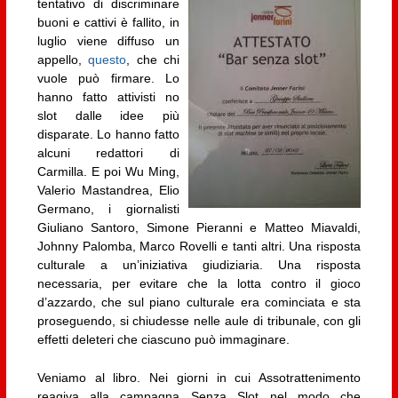
tentativo di discriminare
buoni e cattivi è fallito, in
luglio viene diffuso un
appello,
questo
, che chi
vuole può firmare. Lo
hanno fatto attivisti no
slot dalle idee più
disparate. Lo hanno fatto
alcuni redattori di
Carmilla. E poi Wu Ming,
Valerio Mastandrea, Elio
Germano, i giornalisti
Giuliano Santoro, Simone Pieranni e Matteo Miavaldi,
Johnny Palomba, Marco Rovelli e tanti altri. Una risposta
culturale a un’iniziativa giudiziaria. Una risposta
necessaria, per evitare che la lotta contro il gioco
d’azzardo, che sul piano culturale era cominciata e sta
proseguendo, si chiudesse nelle aule di tribunale, con gli
effetti deleteri che ciascuno può immaginare.
Veniamo al libro. Nei giorni in cui Assotrattenimento
reagiva alla campagna Senza Slot nel modo che