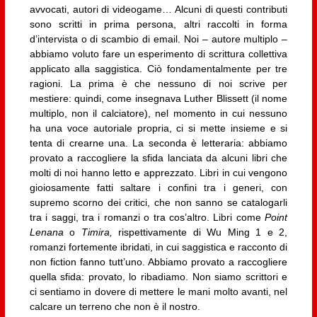
avvocati, autori di videogame… Alcuni di questi contributi
sono scritti in prima persona, altri raccolti in forma
d’intervista o di scambio di email. Noi – autore multiplo –
abbiamo voluto fare un esperimento di scrittura collettiva
applicato alla saggistica. Ciò fondamentalmente per tre
ragioni. La prima è che nessuno di noi scrive per
mestiere: quindi, come insegnava Luther Blissett (il nome
multiplo, non il calciatore), nel momento in cui nessuno
ha una voce autoriale propria, ci si mette insieme e si
tenta di crearne una. La seconda è letteraria: abbiamo
provato a raccogliere la sfida lanciata da alcuni libri che
molti di noi hanno letto e apprezzato. Libri in cui vengono
gioiosamente fatti saltare i confini tra i generi, con
supremo scorno dei critici, che non sanno se catalogarli
tra i saggi, tra i romanzi o tra cos’altro. Libri come
Point
Lenana
o
Timira,
rispettivamente di Wu Ming 1 e 2,
romanzi fortemente ibridati, in cui saggistica e racconto di
non fiction fanno tutt’uno. Abbiamo provato a raccogliere
quella sfida: provato, lo ribadiamo. Non siamo scrittori e
ci sentiamo in dovere di mettere le mani molto avanti, nel
calcare un terreno che non è il nostro.