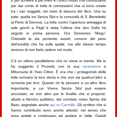
E poi scrivere a più mani è l’unico modo che conosciamo
per dar conto di tutte le connessioni che si sono create
tra i vari soggetti, nei mesi di stesura del libro. Una su
tutte: quella tra Senza Slot e la comunità di S. Benedetto
al Porto di Genova. La lotta contro l’apertura selvaggia di
sale giochi a Pegli è stata l’ultima che don Gallo ha
seguito in prima persona. Ora Domenico “Megu”
Chionetti la sta portando avanti, conscio del peso
dell’eredità che ha sulle spalle, ma allo stesso tempo
ansioso di non farla cadere nel vuoto.
C’è un ultimo parallelismo che mi viene in mente. Me lo
ha suggerito il Prunetti, con la sua
recensione
a
Mitocrazia
di Yves Citton. È ora che i protagonisti delle
lotte scrivano la loro storia e che non sia qualcun’altro a
scriverla per loro. Questo mi fa pensare a un altro libro
importante, a cui
Vivere Senza Slot
può essere
accostato, se non altro per le finalità che si propone:
alludo a
Nemico pubblico
, del comitato notav Spinta dal
Bass, segnalato anche
qui su Carmilla
. Gli scrittori che vi
hanno contribuito sono anche attivisti, nel senso che
sono andati e continuano ad andare in Valle. Quindi