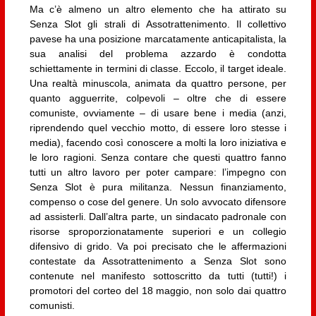
Ma c’è almeno un altro elemento che ha attirato su
Senza Slot gli strali di Assotrattenimento. Il collettivo
pavese ha una posizione marcatamente anticapitalista, la
sua analisi del problema azzardo è condotta
schiettamente in termini di classe. Eccolo, il target ideale.
Una realtà minuscola, animata da quattro persone, per
quanto agguerrite, colpevoli – oltre che di essere
comuniste, ovviamente – di usare bene i media (anzi,
riprendendo quel vecchio motto, di essere loro stesse i
media), facendo così conoscere a molti la loro iniziativa e
le loro ragioni. Senza contare che questi quattro fanno
tutti un altro lavoro per poter campare: l’impegno con
Senza Slot è pura militanza. Nessun finanziamento,
compenso o cose del genere. Un solo avvocato difensore
ad assisterli. Dall’altra parte, un sindacato padronale con
risorse sproporzionatamente superiori e un collegio
difensivo di grido. Va poi precisato che le affermazioni
contestate da Assotrattenimento a Senza Slot sono
contenute nel manifesto sottoscritto da tutti (tutti!) i
promotori del corteo del 18 maggio, non solo dai quattro
comunisti.