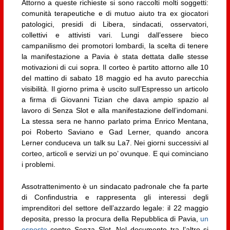
Attorno a queste richieste si sono raccolti molti soggetti:
comunità terapeutiche e di mutuo aiuto tra ex giocatori
patologici, presidi di Libera, sindacati, osservatori,
collettivi e attivisti vari. Lungi dall’essere bieco
campanilismo dei promotori lombardi, la scelta di tenere
la manifestazione a Pavia è stata dettata dalle stesse
motivazioni di cui sopra. Il corteo è partito attorno alle 10
del mattino di sabato 18 maggio ed ha avuto parecchia
visibilità. Il giorno prima è uscito sull’Espresso un articolo
a firma di Giovanni Tizian che dava ampio spazio al
lavoro di Senza Slot e alla manifestazione dell’indomani.
La stessa sera ne hanno parlato prima Enrico Mentana,
poi Roberto Saviano e Gad Lerner, quando ancora
Lerner conduceva un talk su La7. Nei giorni successivi al
corteo, articoli e servizi un po’ ovunque. E qui cominciano
i problemi.
Assotrattenimento è un sindacato padronale che fa parte
di Confindustria e rappresenta gli interessi degli
imprenditori del settore dell’azzardo legale: il 22 maggio
deposita, presso la procura della Repubblica di Pavia,
un
esposto
contro Senza Slot. Nel documento tra l’altro si