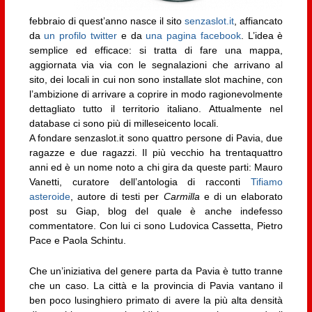
febbraio di quest’anno nasce il sito
senzaslot.it
, affiancato
da
un profilo twitter
e da
una pagina facebook
. L’idea è
semplice ed efficace: si tratta di fare una mappa,
aggiornata via via con le segnalazioni che arrivano al
sito, dei locali in cui non sono installate slot machine, con
l’ambizione di arrivare a coprire in modo ragionevolmente
dettagliato tutto il territorio italiano. Attualmente nel
database ci sono più di milleseicento locali.
A fondare senzaslot.it sono quattro persone di Pavia, due
ragazze e due ragazzi. Il più vecchio ha trentaquattro
anni ed è un nome noto a chi gira da queste parti: Mauro
Vanetti, curatore dell’antologia di racconti
Tifiamo
asteroide
, autore di testi per
Carmilla
e di un elaborato
post su Giap, blog del quale è anche indefesso
commentatore. Con lui ci sono Ludovica Cassetta, Pietro
Pace e Paola Schintu.
Che un’iniziativa del genere parta da Pavia è tutto tranne
che un caso. La città e la provincia di Pavia vantano il
ben poco lusinghiero primato di avere la più alta densità