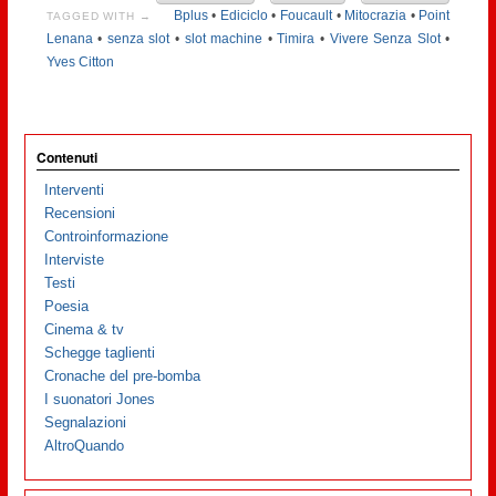
Bplus
•
Ediciclo
•
Foucault
•
Mitocrazia
•
Point
TAGGED WITH →
Lenana
•
senza slot
•
slot machine
•
Timira
•
Vivere Senza Slot
•
Yves Citton
Contenuti
Interventi
Recensioni
Controinformazione
Interviste
Testi
Poesia
Cinema & tv
Schegge taglienti
Cronache del pre-bomba
I suonatori Jones
Segnalazioni
AltroQuando