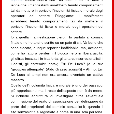
legge che i manifestanti avrebbero tenuto comportamenti
tali da mettere in pericolo l’incolumità fisica e morale degli
operatori del settore. Rileggiamo: i manifestanti
avrebbero tenuto comportamenti tali da mettere in
pericolo l’incolumità fisica e morale degli operatori del
settore.
Io a quella manifestazione c’ero. Ho parlato al comizio
finale e ne ho anche scritto su un paio di siti. Va bene che
sono ciecato, dunque reporter inaffidabile, ma, accidenti,
come ho fatto a perdermi il blocco nero in libera uscita,
gli ultras incazzati in trasferta, gli anarcoinsurrezionalisti, i
luddisti, gli estremisti notav, Erri De Luca? [o le sue
“groupies attempate” (Aldo Grasso
scripsit
)] – Ah no, Erri
De Luca ai tempi non era ancora diventato un cattivo
maestro.
Quello dell’incolumità fisica e morale è uno dei passaggi
più appariscenti, ma il resto dell’esposto non è da meno.
Si richiede addirittura di investigare circa l’eventuale
commissione del reato di associazione per delinquere da
parte dei proprietari del dominio senzaslot.it, quando il
sito senzaslot.it è registrato a nome di una sola persona.