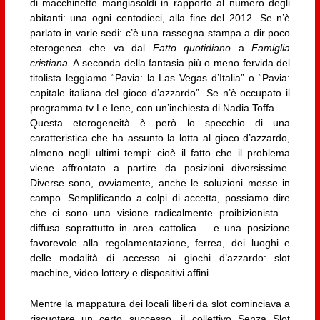
di macchinette mangiasoldi in rapporto al numero degli
abitanti: una ogni centodieci, alla fine del 2012. Se n’è
parlato in varie sedi: c’è una rassegna stampa a dir poco
eterogenea che va dal
Fatto quotidiano
a
Famiglia
cristiana
. A seconda della fantasia più o meno fervida del
titolista leggiamo “Pavia: la Las Vegas d’Italia” o “Pavia:
capitale italiana del gioco d’azzardo”. Se n’è occupato il
programma tv Le Iene, con un’inchiesta di Nadia Toffa.
Questa eterogeneità è però lo specchio di una
caratteristica che ha assunto la lotta al gioco d’azzardo,
almeno negli ultimi tempi: cioè il fatto che il problema
viene affrontato a partire da posizioni diversissime.
Diverse sono, ovviamente, anche le soluzioni messe in
campo. Semplificando a colpi di accetta, possiamo dire
che ci sono una visione radicalmente proibizionista –
diffusa soprattutto in area cattolica – e una posizione
favorevole alla regolamentazione, ferrea, dei luoghi e
delle modalità di accesso ai giochi d’azzardo: slot
machine, video lottery e dispositivi affini.
Mentre la mappatura dei locali liberi da slot cominciava a
riscuotere un certo successo, il collettivo Senza Slot