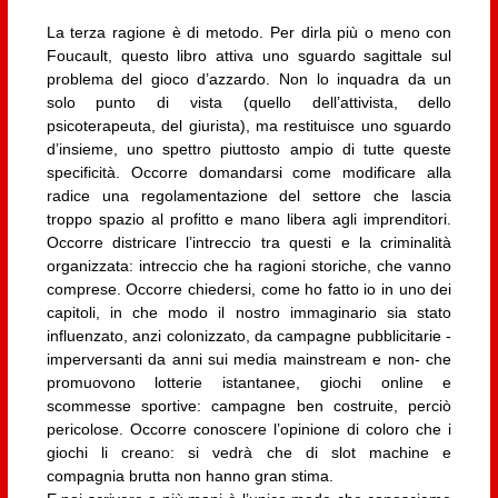
La terza ragione è di metodo. Per dirla più o meno con
Foucault, questo libro attiva uno sguardo sagittale sul
problema del gioco d’azzardo. Non lo inquadra da un
solo punto di vista (quello dell’attivista, dello
psicoterapeuta, del giurista), ma restituisce uno sguardo
d’insieme, uno spettro piuttosto ampio di tutte queste
specificità. Occorre domandarsi come modificare alla
radice una regolamentazione del settore che lascia
troppo spazio al profitto e mano libera agli imprenditori.
Occorre districare l’intreccio tra questi e la criminalità
organizzata: intreccio che ha ragioni storiche, che vanno
comprese. Occorre chiedersi, come ho fatto io in uno dei
capitoli, in che modo il nostro immaginario sia stato
influenzato, anzi colonizzato, da campagne pubblicitarie -
imperversanti da anni sui media mainstream e non- che
promuovono lotterie istantanee, giochi online e
scommesse sportive: campagne ben costruite, perciò
pericolose. Occorre conoscere l’opinione di coloro che i
giochi li creano: si vedrà che di slot machine e
compagnia brutta non hanno gran stima.