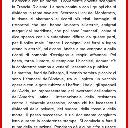
d’orecchio con un morso”. Ovviamente dovette scappare
in Francia. Ridiamo. La sera continua con i gruppi che si
dividono in tante tavolate. Scorrono i vini del Monferrato,
le risate si alternano ai ricordi più tristi. Immagini di
ristoratori che mai hanno lavorato all’eternit, emigrati
magari dal meridione, che poi sono “mancati”, come si
dice spesso con un eufemismo diffuso da queste parti,
per il solito male. “Anche i comignoli dei forni a legna
erano in eternit”, mi dicono. Anche a me vengono a galla
ricordi di bombole d’ossigeno e respiri affannosi. Poi
basta, torna l’umore, si riempiono i bicchieri, domani c’è
la conferenza stampa e venerdì l’assemblea pubblica.
La mattina, fuori dall’albergo, il mondo sembra piccolo: ci
sono i francesi dell’Andeva, tra cui spicca un vecchio
operaio con le gote rubizze e i baffoni; i belgi, gli spagnoli
dell’Avida, un rappresentante dei lavoratori dell’amianto
dell’America Latina. L’internazionale della resistenza
contro il minerale assassino, contro chi ha incassato i
dividendi della polvere, del sudore, della tosse e della
morte. Il passo successivo è un documento congiunto
letto durante la conferenza stampa. Si comincia a fare il
punto della situazione. Pondrano dà alcune cifre e riesce