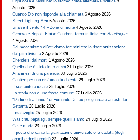
Ogni cosa e nessuna: lo stormo come alternativa politica
8
Agosto 2026
Quando Dio non risponde alla chiamata
6 Agosto 2026
Street Fighting Men
5 Agosto 2026
Si alza il vento / 4 – Zone di morte
4 Agosto 2026
Genova è Napoli: Blaise Cendrars torna in Italia con
Bourlinguer
4 Agosto 2026
Dal modernismo all’attivismo femminista: la risemantizzazione
del primitivismo
2 Agosto 2026
Difendersi dai morti
1 Agosto 2026
Quello che è stato fatto di noi
31 Luglio 2026
Anamnesi di una paranoia
30 Luglio 2026
Cantico per una dis/umanità dolente
29 Luglio 2026
Il sostenitore ideale
28 Luglio 2026
La storia non è una fossa comune
27 Luglio 2026
“Da lunedì a lunedì” di Fernando Di Leo per guardare ai resti dei
Settanta
26 Luglio 2026
I malaveglia
25 Luglio 2026
Wasichu, papalagi, sempre quelli siamo
24 Luglio 2026
Case morte
23 Luglio 2026
Il poeta che cantò la gravitazione universale e la caduta (degli
angeli e degli uomini)
22 Luglio 2026