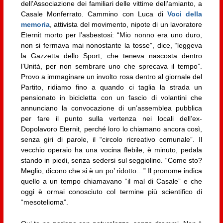
dell’Associazione dei familiari delle vittime dell’amianto, a
Casale Monferrato. Cammino con Luca di
Voci della
memoria
, attivista del movimento, nipote di un lavoratore
Eternit morto per l’asbestosi: “Mio nonno era uno duro,
non si fermava mai nonostante la tosse”, dice, “leggeva
la Gazzetta dello Sport, che teneva nascosta dentro
l’Unità, per non sembrare uno che sprecava il tempo”.
Provo a immaginare un involto rosa dentro al giornale del
Partito, ridiamo fino a quando ci taglia la strada un
pensionato in bicicletta con un fascio di volantini che
annunciano la convocazione di un’assemblea pubblica
per fare il punto sulla vertenza nei locali dell’ex-
Dopolavoro Eternit, perché loro lo chiamano ancora così,
senza giri di parole, il “circolo ricreativo comunale”. Il
vecchio operaio ha una vocina flebile, è minuto, pedala
stando in piedi, senza sedersi sul seggiolino. “Come sto?
Meglio, dicono che si è un po’ ridotto…” Il pronome indica
quello a un tempo chiamavano “il mal di Casale” e che
oggi è ormai conosciuto col termine più scientifico di
“mesotelioma”.