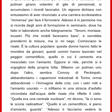
pulman girano volantini di gite di pensionati, si
accumulano i ricordi lavorativi. Un signore dichiara con
entusiasmo di aver rinunciato a una carriera ecclesiastica
“immensa” per fare il ferroviere. Adesso è in pensione ma
si ricorda degli anni di formazione in seminario, dove ha
fatto in laboratorio anche falegnameria. “Tenoni, mortase,
incastri. Più che mobili facevamo bare”, e vorrebbe
prendermi le misure, ma io mi nego. Cominciano le
risate. È la cultura popolare: queste donne hanno fatto le
mondine da giovani; questi uomini hanno lavorato nel
peggior cementificio, quello in cui il cemento era
mescolato con l’amianto. Eppure si ride, perché si è
orgogliosi della propria lotta. Sfiliamo un pulman uno
dopo l’altro, sembra Convoy di Peckinpah,
abbandoniamo i capannoni industriali di Torino ormai
abbandonati ─ l’immagine della crisi, con i vetri rotti e
l’amianto usurato ─ ci infiliamo in una striscia d’asfalto
circondata dall’acqua delle risaie che riflette il cielo.
“Quella era una centrale nucleare”, mi dicono, “là ci sono
le scorie radioattive”. “Quello è un cementificio, è pieno
d’amianto, guarda”. “Adesso ti facciamo vedere la