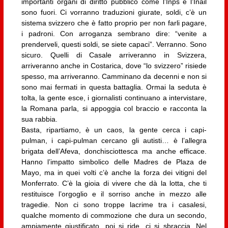
importanti organi di diritto pubblico come l’Inps e l’Inail
sono fuori. Ci vorranno traduzioni giurate, soldi, c’è un
sistema svizzero che è fatto proprio per non farli pagare,
i padroni. Con arroganza sembrano dire: “venite a
prenderveli, questi soldi, se siete capaci”. Verranno. Sono
sicuro. Quelli di Casale arriveranno in Svizzera,
arriveranno anche in Costarica, dove “lo svizzero” risiede
spesso, ma arriveranno. Camminano da decenni e non si
sono mai fermati in questa battaglia. Ormai la seduta è
tolta, la gente esce, i giornalisti continuano a intervistare,
la Romana parla, si appoggia col braccio e racconta la
sua rabbia.
Basta, ripartiamo, è un caos, la gente cerca i capi-
pulman, i capi-pulman cercano gli autisti… è l’allegra
brigata dell’Afeva, donchisciottesca ma anche efficace.
Hanno l’impatto simbolico delle Madres de Plaza de
Mayo, ma in quei volti c’è anche la forza dei vitigni del
Monferrato. C’è la gioia di vivere che dà la lotta, che ti
restituisce l’orgoglio e il sorriso anche in mezzo alle
tragedie. Non ci sono troppe lacrime tra i casalesi,
qualche momento di commozione che dura un secondo,
ampiamente giustificato, poi si ride, ci si sbraccia. Nel