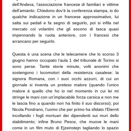
dell’Andeva, l’associazione francese di familiari e vittime
dell’amianto. Chiedono dov’è la conferenza stampa, io do
qualche indicazione in un francese approssimativo, lui
salta sui pedali e fa segno di seguirlo, poi si infila nel
mercato coi volantini che gli escono di tasca quasi
impennando la ruota anteriore, con i francesi che
arrancano per seguirlo.
Questa è una scena che le telecamere che lo scorso 3
giugno hanno occupato l’aula 1 del tribunale di Torino si
sono perse. Tante storie minute, volti anonimi che
sostengono i locomotori della resistenza casalese: la
signora Romana, con i suoi occhi azzurri, di cui un
giornale si inventa un preteso malore (quando l’unico
malore è quello che ho io nel momento in cui lei mi
stringe le mani con un’implacabile forza carsica e non me
le lascia fino a quando non ha finito il suo discorso); poi
Nicola Pondrano, l’uomo che per primo ha sfidato l’Eternit
incollando i fogli mortuari dei dipendenti sui muri dello
stabilimento; infine Bruno Pesce, che muove le mani
come in un film muto di Ejzeinstejn tagliando lo spazio