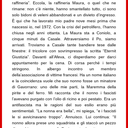
raffineria”. Eccola, la raffineria Maura, o quel che ne
rimane: non c’è niente, hanno smantellato tutto, ci sono
solo bidoni di veleni abbandonati e un divieto d’ingresso.
È qui che ha lavorato mio padre nove mesi prima che
nascessi io, nel 1972. Con la crisi del petrolifero, l’hanno
chiusa negli anni ottanta. La Maura sta a Coniolo, a
cinque minuti da Casale. Attraversiamo il Po, siamo
arrivati. Troviamo a Casale tante bandiere tese dalle
finestre: il tricolore con sovrimpresso la scritta “Eternit
Giustizia”. Davanti all’Afeva, ci disperdiamo per darci
appuntamento per la cena. Di corsa perché i tempi
stringono. In albergo incontro un membro
della’associazione di vittime francesi. Ha un nome italiano
e la coincidenza vuole che suo nonno fosse un minatore
di Gavorrano: uno delle mie parti, la Maremma della
pirite e del ferro. Mi racconta che il nonno i fascisti
l’avevano purgato con l’olio di ricino e poi pestato. Era un
antifascista ma le ragioni del suo esilio erano più
sentimentali. “La nonna era bella”, mi spiega, “e i fascisti
le si avvicinavano troppo”. Annuisco. Lui continua: “Il
nonno allora prese uno squadrista e gli staccò un pezzo