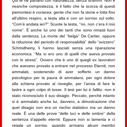
Qui te ne parlano con naturalezza, senza drammi. Non è
neanche compostezza, è il fatto che la scorza di questi
piemontesi è coriacea: gente che non fa storie e lotta fino
all’ultimo respiro, a testa alta e con un sorriso sul volto.
“Com’è andata ieri?” Scuote la testa, “no, non c’era il mio
nome”. È anche lui uno dei tanti che sono rimasti fuori
dalla sentenza. La morte del “belga” De Cartier, oppure
la riduzione del periodo di responsabilità” dello “svizzero”
Schmidheiny, li hanno lasciati senza una riparazione
economica. “Ma io ero uno di quelli che aveva provato
con lo stress”. Ovvero che è uno di quegli ex lavoratori
che avevano provato a entrare nel processo Eternit, non
ammalati, sostenendo di aver sofferto un danno
psicologico per la paura di ammalarsi, per ogni dolore
alla schiena provato al risveglio, per l’ansia di fare le
lastre a ogni colpo di tosse. Il test per lui è fallito: non è
stato riconosciuto il suo disagio. Peccato, perché intanto
si è ammalato anche lui, davvero, a dimostrazione che
quel disagio non era un rischio statistico ma un danno
reale. È una delle prove “delle luci e delle ombre” della
sentenza d’appello eternit. Eppure non si lamenta e ci
regala un sorriso, quando arrivano alcuni membri