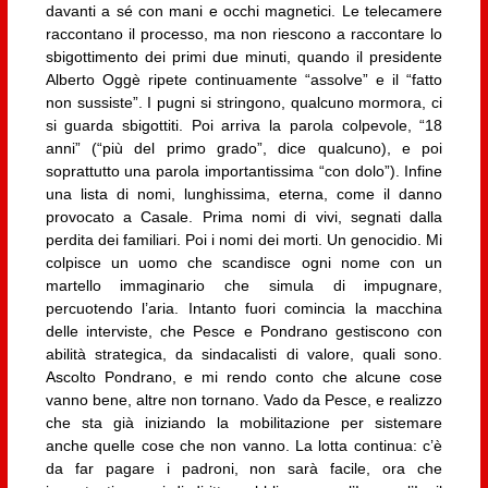
davanti a sé con mani e occhi magnetici. Le telecamere
raccontano il processo, ma non riescono a raccontare lo
sbigottimento dei primi due minuti, quando il presidente
Alberto Oggè ripete continuamente “assolve” e il “fatto
non sussiste”. I pugni si stringono, qualcuno mormora, ci
si guarda sbigottiti. Poi arriva la parola colpevole, “18
anni” (“più del primo grado”, dice qualcuno), e poi
soprattutto una parola importantissima “con dolo”). Infine
una lista di nomi, lunghissima, eterna, come il danno
provocato a Casale. Prima nomi di vivi, segnati dalla
perdita dei familiari. Poi i nomi dei morti. Un genocidio. Mi
colpisce un uomo che scandisce ogni nome con un
martello immaginario che simula di impugnare,
percuotendo l’aria. Intanto fuori comincia la macchina
delle interviste, che Pesce e Pondrano gestiscono con
abilità strategica, da sindacalisti di valore, quali sono.
Ascolto Pondrano, e mi rendo conto che alcune cose
vanno bene, altre non tornano. Vado da Pesce, e realizzo
che sta già iniziando la mobilitazione per sistemare
anche quelle cose che non vanno. La lotta continua: c’è
da far pagare i padroni, non sarà facile, ora che