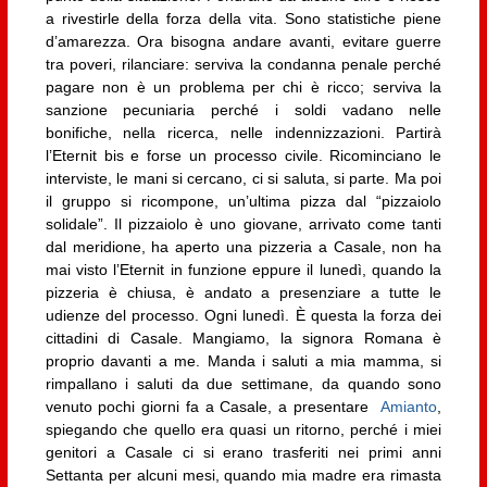
a rivestirle della forza della vita. Sono statistiche piene
d’amarezza. Ora bisogna andare avanti, evitare guerre
tra poveri, rilanciare: serviva la condanna penale perché
pagare non è un problema per chi è ricco; serviva la
sanzione pecuniaria perché i soldi vadano nelle
bonifiche, nella ricerca, nelle indennizzazioni. Partirà
l’Eternit bis e forse un processo civile. Ricominciano le
interviste, le mani si cercano, ci si saluta, si parte. Ma poi
il gruppo si ricompone, un’ultima pizza dal “pizzaiolo
solidale”. Il pizzaiolo è uno giovane, arrivato come tanti
dal meridione, ha aperto una pizzeria a Casale, non ha
mai visto l’Eternit in funzione eppure il lunedì, quando la
pizzeria è chiusa, è andato a presenziare a tutte le
udienze del processo. Ogni lunedì. È questa la forza dei
cittadini di Casale. Mangiamo, la signora Romana è
proprio davanti a me. Manda i saluti a mia mamma, si
rimpallano i saluti da due settimane, da quando sono
venuto pochi giorni fa a Casale, a presentare
Amianto
,
spiegando che quello era quasi un ritorno, perché i miei
genitori a Casale ci si erano trasferiti nei primi anni
Settanta per alcuni mesi, quando mia madre era rimasta