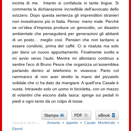
incinta di me. Intanto si confabula in tante lingue. Si
commenta la dichiarazione incredibile dell’avvocato dello
svizzero. Dopo questa sentenza gli imprenditori stranieri
non investiranno più in Italia. Penso: meno male. Perché
se un’idea d’impresa produce un genocidio, un disastro
ambientale che perseguiterà per generazioni gli abitanti
di un posto… meglio così. Pensieri che non tardano a
essere condivisi, prima del caffè. Ci si risaluta ma solo
per darsi un nuovo appuntamento. Finalmente svolto e
mi avvio verso l’auto. Mentre mi allontano continuo a
sentire l’eco di Bruno Pesce che organizza un’assemblea
parlando dentro al telefonino in vivavoce. Parto col
rammarico di non aver stretto la mano del pizzaiolo
solidale che ci ha dato da mangiare. A quell’ora Casale è
vuota. Intravedo solo un uomo in bicicletta, con un mazzo
di volantini che escono dalla tasca: spinge sui pedali in
piedi e ogni tanto dà un colpo di tosse.
Stampa
PDF
eBook
Amianto
•
appello
•
Casale Monferrato
•
TAGGED WITH →
Eternit