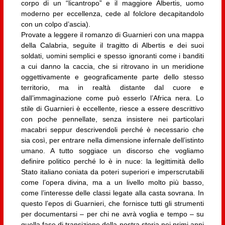
corpo di un “licantropo” e il maggiore Albertis, uomo
moderno per eccellenza, cede al folclore decapitandolo
con un colpo d’ascia).
Provate a leggere il romanzo di Guarnieri con una mappa
della Calabria, seguite il tragitto di Albertis e dei suoi
soldati, uomini semplici e spesso ignoranti come i banditi
a cui danno la caccia, che si ritrovano in un meridione
oggettivamente e geograficamente parte dello stesso
territorio, ma in realtà distante dal cuore e
dall’immaginazione come può esserlo l’Africa nera. Lo
stile di Guarnieri è eccellente, riesce a essere descrittivo
con poche pennellate, senza insistere nei particolari
macabri seppur descrivendoli perché è necessario che
sia così, per entrare nella dimensione infernale dell’istinto
umano. A tutto soggiace un discorso che vogliamo
definire politico perché lo è in nuce: la legittimità dello
Stato italiano coniata da poteri superiori e imperscrutabili
come l’opera divina, ma a un livello molto più basso,
come l’interesse delle classi legate alla casta sovrana. In
questo l’epos di Guarnieri, che fornisce tutti gli strumenti
per documentarsi – per chi ne avrà voglia e tempo – su
quella fase di transizione della nostra storia nei primi anni