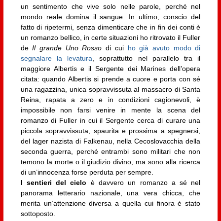
un sentimento che vive solo nelle parole, perché nel
mondo reale domina il sangue. In ultimo, conscio del
fatto di ripetermi, senza dimenticare che in fin dei conti è
un romanzo bellico, in certe situazioni ho ritrovato il Fuller
de
Il grande Uno Rosso
di cui
ho già avuto modo di
segnalare la levatura
, soprattutto nel parallelo tra il
maggiore Albertis e il Sergente dei Marines dell’opera
citata: quando Albertis si prende a cuore e porta con sé
una ragazzina, unica sopravvissuta al massacro di Santa
Reina, rapata a zero e in condizioni cagionevoli, è
impossibile non farsi venire in mente la scena del
romanzo di Fuller in cui il Sergente cerca di curare una
piccola sopravvissuta, spaurita e prossima a spegnersi,
del lager nazista di Falkenau, nella Cecoslovacchia della
seconda guerra, perché entrambi sono militari che non
temono la morte o il giudizio divino, ma sono alla ricerca
di un’innocenza forse perduta per sempre.
I sentieri del cielo
è davvero un romanzo a sé nel
panorama letterario nazionale, una vera chicca, che
merita un’attenzione diversa a quella cui finora è stato
sottoposto.