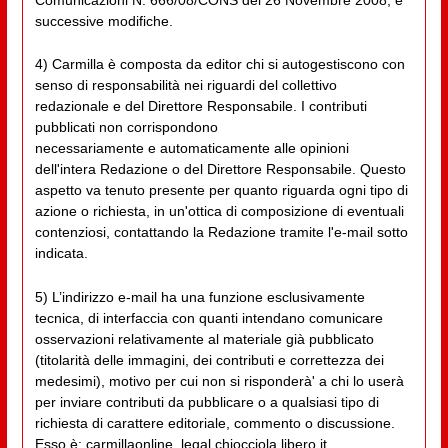
Comunicazioni N. 666/08/CONS del 26 Novembre 2008, e
successive modifiche.
4) Carmilla è composta da editor chi si autogestiscono con
senso di responsabilità nei riguardi del collettivo
redazionale e del Direttore Responsabile. I contributi
pubblicati non corrispondono
necessariamente e automaticamente alle opinioni
dell'intera Redazione o del Direttore Responsabile. Questo
aspetto va tenuto presente per quanto riguarda ogni tipo di
azione o richiesta, in un'ottica di composizione di eventuali
contenziosi, contattando la Redazione tramite l'e-mail sotto
indicata.
5) L’indirizzo e-mail ha una funzione esclusivamente
tecnica, di interfaccia con quanti intendano comunicare
osservazioni relativamente al materiale già pubblicato
(titolarità delle immagini, dei contributi e correttezza dei
medesimi), motivo per cui non si risponderà' a chi lo userà
per inviare contributi da pubblicare o a qualsiasi tipo di
richiesta di carattere editoriale, commento o discussione.
Esso è: carmillaonline_legal chiocciola libero.it