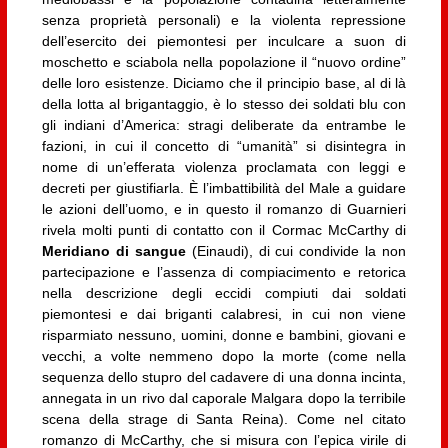
senza proprietà personali) e la violenta repressione
dell’esercito dei piemontesi per inculcare a suon di
moschetto e sciabola nella popolazione il “nuovo ordine”
delle loro esistenze. Diciamo che il principio base, al di là
della lotta al brigantaggio, è lo stesso dei soldati blu con
gli indiani d’America: stragi deliberate da entrambe le
fazioni, in cui il concetto di “umanità” si disintegra in
nome di un’efferata violenza proclamata con leggi e
decreti per giustifiarla. È l’imbattibilità del Male a guidare
le azioni dell’uomo, e in questo il romanzo di Guarnieri
rivela molti punti di contatto con il Cormac McCarthy di
Meridiano di sangue
(Einaudi), di cui condivide la non
partecipazione e l’assenza di compiacimento e retorica
nella descrizione degli eccidi compiuti dai soldati
piemontesi e dai briganti calabresi, in cui non viene
risparmiato nessuno, uomini, donne e bambini, giovani e
vecchi, a volte nemmeno dopo la morte (come nella
sequenza dello stupro del cadavere di una donna incinta,
annegata in un rivo dal caporale Malgara dopo la terribile
scena della strage di Santa Reina). Come nel citato
romanzo di McCarthy, che si misura con l’epica virile di