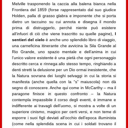
Melville trasponendo la caccia alla balena bianca nella
Frontiera del 1859 (forse rappresentato dal suo giudice
Holden, palla di grasso glabra e imponente che si porta
dietro un taccuino su cui annota e disegna il mondo
prima di distruggerlo, perché niente può esistere
all’infuori di ciò che viene trascritto su quelle pagine),
I
sentieri del cielo
è anche uno splendido libro di viaggio,
una carneficina itinerante che avvicina la Sila Grande al
Rio Grande, uno spazio mentale e dell’anima in cui
l’unico valore esistente è una pietà che ogni personaggio
descritto cerca e rinnega allo stesso tempo, ringhiando a
denti stretti la delusione per un Dio ormai inesistente, che
la Natura sovrana dei luoghi selvaggi in cui la storia si
manifesta (anche quella con la “s” maiuscola) non dà
segno di conoscere. Anche qui come in McCarthy – ma il
paragone finisce in questo confronto – la Natura
contempla impassibile il corso degli eventi, è immane e
indifferente ai travagli dell’uomo, si mostra a volte di un
superiore cinismo, magico per certi versi, e non teme di
esporre i suoi figli deviati all’occhio dell’epoca illuminista
(come nella splendida scena in cui i soldati trovano il