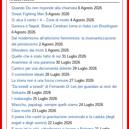
Quando Dio non risponde alla chiamata
6 Agosto 2026
Street Fighting Men
5 Agosto 2026
Si alza il vento / 4 – Zone di morte
4 Agosto 2026
Genova è Napoli: Blaise Cendrars torna in Italia con
Bourlinguer
4 Agosto 2026
Dal modernismo all’attivismo femminista: la risemantizzazione
del primitivismo
2 Agosto 2026
Difendersi dai morti
1 Agosto 2026
Quello che è stato fatto di noi
31 Luglio 2026
Anamnesi di una paranoia
30 Luglio 2026
Cantico per una dis/umanità dolente
29 Luglio 2026
Il sostenitore ideale
28 Luglio 2026
La storia non è una fossa comune
27 Luglio 2026
“Da lunedì a lunedì” di Fernando Di Leo per guardare ai resti dei
Settanta
26 Luglio 2026
I malaveglia
25 Luglio 2026
Wasichu, papalagi, sempre quelli siamo
24 Luglio 2026
Case morte
23 Luglio 2026
Il poeta che cantò la gravitazione universale e la caduta (degli
angeli e degli uomini)
22 Luglio 2026
E man int la zità, cittadinanza e lavoro a Bologna
21 Luglio