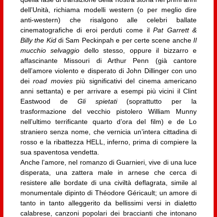
dell’Unità, richiama modelli western (o per meglio dire
anti-western) che risalgono alle celebri ballate
cinematografiche di eroi perduti come il
Pat Garrett &
Billy the Kid
di Sam Peckinpah e per certe scene anche
Il
mucchio selvaggio
dello stesso, oppure il bizzarro e
affascinante Missouri di Arthur Penn (già cantore
dell’amore violento e disperato di John Dillinger con uno
dei
road movies
più significativi del cinema americano
anni settanta) e per arrivare a esempi più vicini il Clint
Eastwood de
Gli spietati
(soprattutto per la
trasformazione del vecchio pistolero William Munny
nell’ultimo terrificante quarto d’ora del film) e de Lo
straniero senza nome, che vernicia un’intera cittadina di
rosso e la ribattezza HELL, inferno, prima di compiere la
sua spaventosa vendetta.
Anche l’amore, nel romanzo di Guarnieri, vive di una luce
disperata, una zattera male in arnese che cerca di
resistere alle bordate di una civiltà deflagrata, simile al
monumentale dipinto di Théodore Géricault; un amore di
tanto in tanto alleggerito da bellissimi versi in dialetto
calabrese, canzoni popolari dei braccianti che intonano