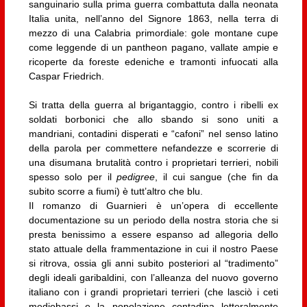
sanguinario sulla prima guerra combattuta dalla neonata
Italia unita, nell’anno del Signore 1863, nella terra di
mezzo di una Calabria primordiale: gole montane cupe
come leggende di un pantheon pagano, vallate ampie e
ricoperte da foreste edeniche e tramonti infuocati alla
Caspar Friedrich.
Si tratta della guerra al brigantaggio, contro i ribelli ex
soldati borbonici che allo sbando si sono uniti a
mandriani, contadini disperati e “cafoni” nel senso latino
della parola per commettere nefandezze e scorrerie di
una disumana brutalità contro i proprietari terrieri, nobili
spesso solo per il
pedigree
, il cui sangue (che fin da
subito scorre a fiumi) è tutt’altro che blu.
Il romanzo di Guarnieri è un’opera di eccellente
documentazione su un periodo della nostra storia che si
presta benissimo a essere espanso ad allegoria dello
stato attuale della frammentazione in cui il nostro Paese
si ritrova, ossia gli anni subito posteriori al “tradimento”
degli ideali garibaldini, con l’alleanza del nuovo governo
italiano con i grandi proprietari terrieri (che lasciò i ceti
mediobassi e la popolazione contadina letteralmente