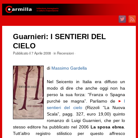
Guarnieri: I SENTIERI DEL
CIELO
Pubblicato il
7 Aprile 2008
· in
Recensioni
·
di
Massimo Gardella
Nel Seicento in Italia era diffuso un
modo di dire che anche oggi non ha
perso la sua forza: “Franza o Spagna
purché se magna”. Parliamo de
I
sentieri del cielo
(Rizzoli “La Nuova
Scala”, pagg. 327, euro 19,00) quinto
romanzo di Luigi Guarnieri, che per lo
stesso editore ha pubblicato nel 2006
La sposa ebrea
.
Tutt’altro registro stilistico per questo affresco