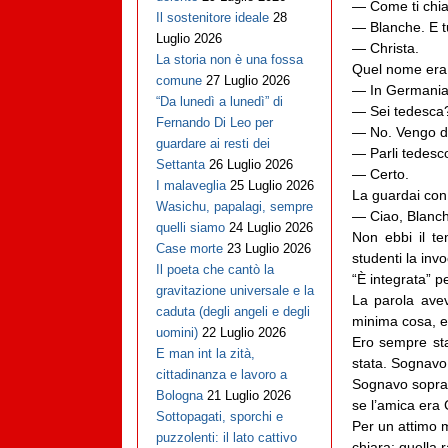
— Come ti chia
Il sostenitore ideale
28
— Blanche. E t
Luglio 2026
— Christa.
La storia non è una fossa
Quel nome era s
comune
27 Luglio 2026
— In Germania
“Da lunedì a lunedì” di
— Sei tedesca
Fernando Di Leo per
— No. Vengo dai
guardare ai resti dei
— Parli tedesc
Settanta
26 Luglio 2026
— Certo.
I malaveglia
25 Luglio 2026
La guardai con
Wasichu, papalagi, sempre
— Ciao, Blanch
quelli siamo
24 Luglio 2026
Non ebbi il te
Case morte
23 Luglio 2026
studenti la inv
Il poeta che cantò la
“È integrata” p
gravitazione universale e la
La parola avev
caduta (degli angeli e degli
minima cosa, e 
uomini)
22 Luglio 2026
Ero sempre sta
E man int la zità,
stata. Sognavo 
cittadinanza e lavoro a
Sognavo sopratt
Bologna
21 Luglio 2026
se l’amica era 
Sottopagati, sporchi e
Per un attimo m
puzzolenti: il lato cattivo
chiara: quella 