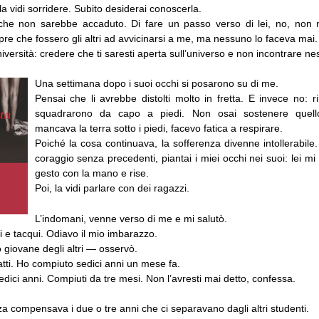
la vidi sorridere. Subito desiderai conoscerla.
he non sarebbe accaduto. Di fare un passo verso di lei, no, non 
e che fossero gli altri ad avvicinarsi a me, ma nessuno lo faceva mai.
niversità: credere che ti saresti aperta sull’universo e non incontrare n
Una settimana dopo i suoi occhi si posarono su di me.
Pensai che li avrebbe distolti molto in fretta. E invece no: r
squadrarono da capo a piedi. Non osai sostenere quell
mancava la terra sotto i piedi, facevo fatica a respirare.
Poiché la cosa continuava, la sofferenza divenne intollerabile
coraggio senza precedenti, piantai i miei occhi nei suoi: lei mi
gesto con la mano e rise.
Poi, la vidi parlare con dei ragazzi.
L’indomani, venne verso di me e mi salutò.
 e tacqui. Odiavo il mio imbarazzo.
giovane degli altri — osservò.
tti. Ho compiuto sedici anni un mese fa.
dici anni. Compiuti da tre mesi. Non l’avresti mai detto, confessa.
a compensava i due o tre anni che ci separavano dagli altri studenti.