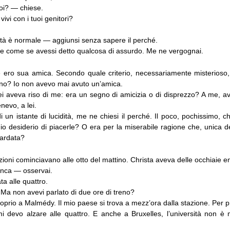
uoi? — chiese.
ivi con i tuoi genitori?
età è normale — aggiunsi senza sapere il perché.
re come se avessi detto qualcosa di assurdo. Me ne vergognai.
ero sua amica. Secondo quale criterio, necessariamente misterioso, 
uno? Io non avevo mai avuto un’amica.
ei aveva riso di me: era un segno di amicizia o di disprezzo? A me, av
nevo, a lei.
i un istante di lucidità, me ne chiesi il perché. Il poco, pochissimo, c
 mio desiderio di piacerle? O era per la miserabile ragione che, unica d
uardata?
lezioni cominciavano alle otto del mattino. Christa aveva delle occhiaie e
anca — osservai.
a alle quattro.
 Ma non avevi parlato di due ore di treno?
prio a Malmédy. Il mio paese si trova a mezz’ora dalla stazione. Per p
mi devo alzare alle quattro. E anche a Bruxelles, l’università non è m