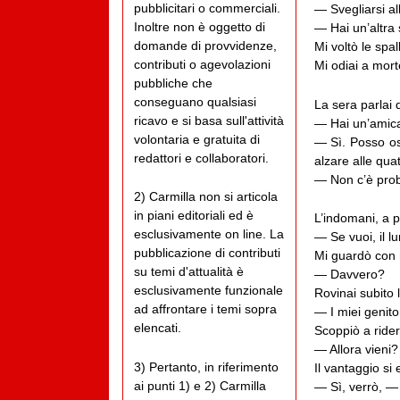
pubblicitari o commerciali.
— Svegliarsi al
Inoltre non è oggetto di
— Hai un’altra 
domande di provvidenze,
Mi voltò le spa
contributi o agevolazioni
Mi odiai a mort
pubbliche che
conseguano qualsiasi
La sera parlai 
ricavo e si basa sull'attività
— Hai un’amica
volontaria e gratuita di
— Sì. Posso osp
redattori e collaboratori.
alzare alle quat
— Non c’è prob
2) Carmilla non si articola
in piani editoriali ed è
L’indomani, a p
esclusivamente on line. La
— Se vuoi, il l
pubblicazione di contributi
Mi guardò con r
su temi d'attualità è
— Davvero?
esclusivamente funzionale
Rovinai subito 
ad affrontare i temi sopra
— I miei genito
elencati.
Scoppiò a rider
— Allora vieni?
3) Pertanto, in riferimento
Il vantaggio si 
ai punti 1) e 2) Carmilla
— Sì, verrò, — 