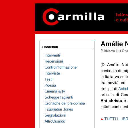
Amélie 
Contenuti
Pubblicato il
31 Ott
Interventi
Recensioni
[Di Amélie Not
Controinformazione
centinaia di mi
Interviste
in Italia va so
Testi
tra novità ed
Poesia
l’incipit di
Antic
Cinema & tv
articolo di Ce
Schegge taglienti
Antichrista
e 
Cronache del pre-bomba
lettori continent
I suonatori Jones
Segnalazioni
TUTTI I LI
AltroQuando