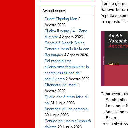
Il primo giorno 
Sapevo bene c
Articoli recenti
Aspettavo sempr
Street Fighting Men
5
Era questo, l’u
Agosto 2026
Si alza il vento / 4 – Zone
di morte
4 Agosto 2026
Genova è Napoli: Blaise
Cendrars torna in Italia con
Bourlinguer
4 Agosto 2026
Dal modernismo
all’attivismo femminista: la
risemantizzazione del
primitivismo
2 Agosto 2026
Difendersi dai morti
1
Agosto 2026
Contraccambiai
Quello che è stato fatto di
— Sembri più o 
noi
31 Luglio 2026
— Lo sono, infa
Anamnesi di una paranoia
— Anch’io ho se
30 Luglio 2026
— È vero.
Cantico per una dis/umanità
La sua sicurezz
dolente
29 Luglio 2026