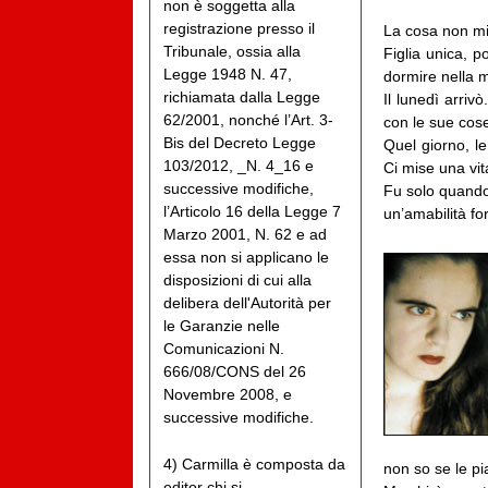
non è soggetta alla
registrazione presso il
La cosa non mi 
Tribunale, ossia alla
Figlia unica, 
Legge 1948 N. 47,
dormire nella m
richiamata dalla Legge
Il lunedì arriv
62/2001, nonché l’Art. 3-
con le sue cose
Bis del Decreto Legge
Quel giorno, le
103/2012, _N. 4_16 e
Ci mise una vit
successive modifiche,
Fu solo quando 
l’Articolo 16 della Legge 7
un’amabilità fo
Marzo 2001, N. 62 e ad
essa non si applicano le
disposizioni di cui alla
delibera dell'Autorità per
le Garanzie nelle
Comunicazioni N.
666/08/CONS del 26
Novembre 2008, e
successive modifiche.
4) Carmilla è composta da
non so se le p
editor chi si