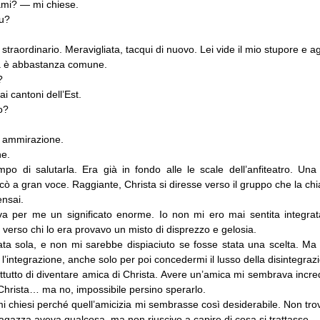
mi? — mi chiese.
u?
traordinario. Meravigliata, tacqui di nuovo. Lei vide il mio stupore e a
 è abbastanza comune.
?
 cantoni dell’Est.
o?
 ammirazione.
e.
mpo di salutarla. Era già in fondo alle le scale dell’anfiteatro. Una
ocò a gran voce. Raggiante, Christa si diresse verso il gruppo che la ch
ensai.
a per me un significato enorme. Io non mi ero mai sentita integra
verso chi lo era provavo un misto di disprezzo e gelosia.
ta sola, e non mi sarebbe dispiaciuto se fosse stata una scelta. Ma
l’integrazione, anche solo per poi concedermi il lusso della disintegraz
utto di diventare amica di Christa. Avere un’amica mi sembrava incred
Christa… ma no, impossibile persino sperarlo.
i chiesi perché quell’amicizia mi sembrasse così desiderabile. Non tro
ragazza aveva qualcosa, ma non riuscivo a capire di cosa si trattasse.