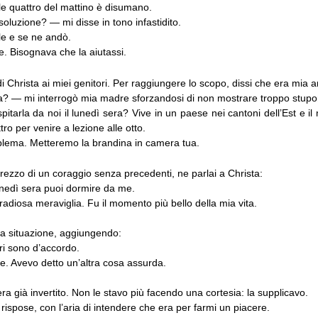
le quattro del mattino è disumano.
soluzione? — mi disse in tono infastidito.
lle e se ne andò.
e. Bisognava che la aiutassi.
di Christa ai miei genitori. Per raggiungere lo scopo, dissi che era mia 
? — mi interrogò mia madre sforzandosi di non mostrare troppo stupore
itarla da noi il lunedì sera? Vive in un paese nei cantoni dell’Est e il
tro per venire a lezione alle otto.
lema. Metteremo la brandina in camera tua.
rezzo di un coraggio senza precedenti, ne parlai a Christa:
unedì sera puoi dormire da me.
adiosa meraviglia. Fu il momento più bello della mia vita.
la situazione, aggiungendo:
ri sono d’accordo.
e. Avevo detto un’altra cosa assurda.
era già invertito. Non le stavo più facendo una cortesia: la supplicavo.
rispose, con l’aria di intendere che era per farmi un piacere.