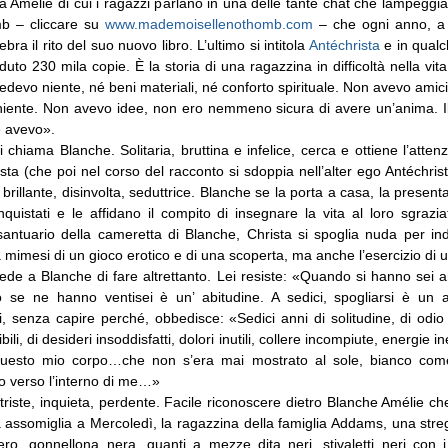
 Amélie di cui i ragazzi parlano in una delle tante chat che lampeggi
b – cliccare su
www.mademoisellenothomb.com
– che ogni anno, a 
ebra il rito del suo nuovo libro. L’ultimo si intitola
Antéchrista
e in qualc
duto 230 mila copie. È la storia di una ragazzina in difficoltà nella vit
devo niente, né beni materiali, né conforto spirituale. Non avevo amic
niente. Non avevo idee, non ero nemmeno sicura di avere un’anima. I
e avevo».
 chiama Blanche. Solitaria, bruttina e infelice, cerca e ottiene l’attenz
sta (che poi nel corso del racconto si sdoppia nell’alter ego Antéchrist
 brillante, disinvolta, seduttrice. Blanche se la porta a casa, la present
quistati e le affidano il compito di insegnare la vita al loro sgrazia
santuario della cameretta di Blanche, Christa si spoglia nuda per ind
la mimesi di un gioco erotico e di una scoperta, ma anche l’esercizio di 
de a Blanche di fare altrettanto. Lei resiste: «Quando si hanno sei a
 se ne hanno ventisei è un’ abitudine. A sedici, spogliarsi è un a
, senza capire perché, obbedisce: «Sedici anni di solitudine, di odio 
ili, di desideri insoddisfatti, dolori inutili, collere incompiute, energie
questo mio corpo…che non s’era mai mostrato al sole, bianco com
ato verso l’interno di me…»
triste, inquieta, perdente. Facile riconoscere dietro Blanche Amélie 
a assomiglia a Mercoledì, la ragazzina della famiglia Addams, una stre
ero, gonnellona nera, guanti a mezze dita neri, stivaletti neri con i