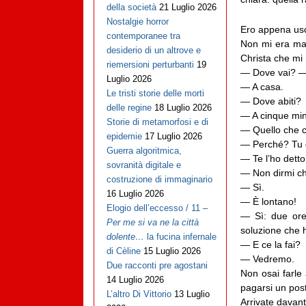
della società
21 Luglio 2026
Nostalgie horror
Ero appena usci
contemporanee tra
Non mi era mai 
desiderio di un altrove e
Christa che mi 
riemersioni perturbanti
19
— Dove vai? —
Luglio 2026
— A casa.
Le tristi storie delle morti
— Dove abiti?
delle regine
18 Luglio 2026
— A cinque minu
Storie di metamorfosi e di
— Quello che c
epidemie
17 Luglio 2026
— Perché? Tu d
Guerra algoritmica,
— Te l’ho detto:
sovranità digitale e
— Non dirmi che
costruzione di immaginario
— Sì.
16 Luglio 2026
— È lontano!
Elogio dell’eccesso / 11 –
— Sì: due ore 
Per me si va ne la città
soluzione che h
dolente…
la fucina infernale
— E ce la fai?
di Cèline
15 Luglio 2026
— Vedremo.
Due racconti pre agostani
Non osai farle
14 Luglio 2026
pagarsi un posto
L’altro Di Vittorio
13 Luglio
Arrivate davanti