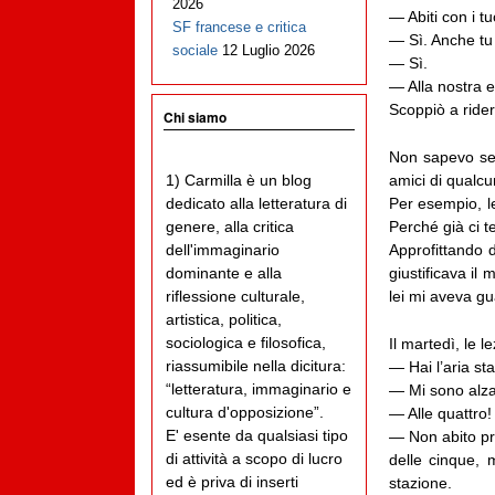
2026
— Abiti con i t
SF francese e critica
— Sì. Anche tu v
sociale
12 Luglio 2026
— Sì.
— Alla nostra 
Scoppiò a ride
Chi siamo
Non sapevo se 
amici di qualc
1) Carmilla è un blog
Per esempio, l
dedicato alla letteratura di
Perché già ci te
genere, alla critica
Approfittando d
dell'immaginario
giustificava il
dominante e alla
lei mi aveva g
riflessione culturale,
artistica, politica,
sociologica e filosofica,
Il martedì, le 
riassumibile nella dicitura:
— Hai l’aria st
“letteratura, immaginario e
— Mi sono alzat
cultura d'opposizione”.
— Alle quattro!
E' esente da qualsiasi tipo
— Non abito pro
di attività a scopo di lucro
delle cinque, 
ed è priva di inserti
stazione.