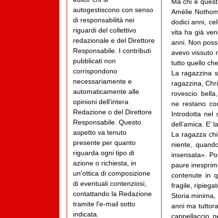
Ma chi è questa
autogestiscono con senso
Amélie Nothom
di responsabilità nei
dodici anni, cel
riguardi del collettivo
vita ha già ven
redazionale e del Direttore
anni. Non posse
Responsabile. I contributi
avevo vissuto 
pubblicati non
tutto quello ch
corrispondono
La ragazzina si
necessariamente e
ragazzina, Chri
automaticamente alle
rovescio: bella,
opinioni dell'intera
ne restano con
Redazione o del Direttore
Introdotta nel 
Responsabile. Questo
dell’amica. E’ 
aspetto va tenuto
La ragazza chie
presente per quanto
niente, quando
riguarda ogni tipo di
insensata». Poi
azione o richiesta, in
paure inesprimib
un'ottica di composizione
contenute in 
di eventuali contenziosi,
fragile, ripieg
contattando la Redazione
Storia minima, 
tramite l'e-mail sotto
anni ma tuttor
indicata.
cappellaccio n