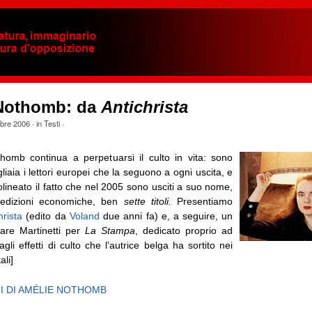
Nothomb: da
Antichrista
obre 2006
· in
Testi
·
homb continua a perpetuarsi il culto in vita: sono
gliaia i lettori europei che la seguono a ogni uscita, e
ttolineato il fatto che nel 2005 sono usciti a suo nome,
 edizioni economiche, ben
sette titoli.
Presentiamo
hrista
(edito da
Voland
due anni fa) e, a seguire, un
sare Martinetti per
La Stampa
, dedicato proprio ad
agli effetti di culto che l’autrice belga ha sortito nei
ali]
BRI DI AMÉLIE NOTHOMB