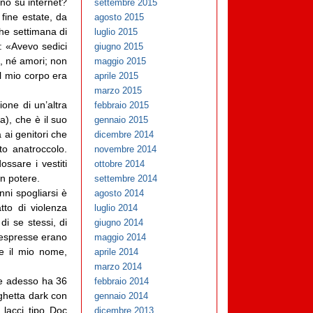
ano su internet?
settembre 2015
fine estate, da
agosto 2015
he settimana di
luglio 2015
a: «Avevo sedici
giugno 2015
i, né amori; non
maggio 2015
l mio corpo era
aprile 2015
marzo 2015
ione di un’altra
febbraio 2015
a), che è il suo
gennaio 2015
a ai genitori che
dicembre 2014
to anatroccolo.
novembre 2014
ossare i vestiti
ottobre 2014
un potere.
settembre 2014
nni spogliarsi è
agosto 2014
tto di violenza
luglio 2014
di se stessi, di
giugno 2014
 inespresse erano
maggio 2014
e il mio nome,
aprile 2014
marzo 2014
che adesso ha 36
febbraio 2014
ghetta dark con
gennaio 2014
 lacci tipo Doc
dicembre 2013