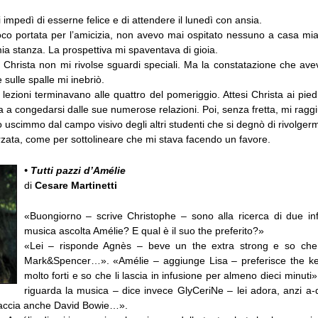
impedì di esserne felice e di attendere il lunedì con ansia.
poco portata per l’amicizia, non avevo mai ospitato nessuno a casa mi
ia stanza. La prospettiva mi spaventava di gioia.
ò. Christa non mi rivolse sguardi speciali. Ma la constatazione che av
 sulle spalle mi inebriò.
 lezioni terminavano alle quattro del pomeriggio. Attesi Christa ai piedi 
a a congedarsi dalle sue numerose relazioni. Poi, senza fretta, mi ragg
uscimmo dal campo visivo degli altri studenti che si degnò di rivolgerm
rzata, come per sottolineare che mi stava facendo un favore.
• Tutti pazzi d’Amélie
di
Cesare Martinetti
«Buongiorno – scrive Christophe – sono alla ricerca di due in
musica ascolta Amélie? E qual è il suo the preferito?»
«Lei – risponde Agnès – beve un the extra strong e so ch
Mark&Spencer…». «Amélie – aggiunge Lisa – preferisce the ken
molto forti e so che li lascia in infusione per almeno dieci minuti
riguarda la musica – dice invece GlyCeriNe – lei adora, anzi a-
iaccia anche David Bowie…».