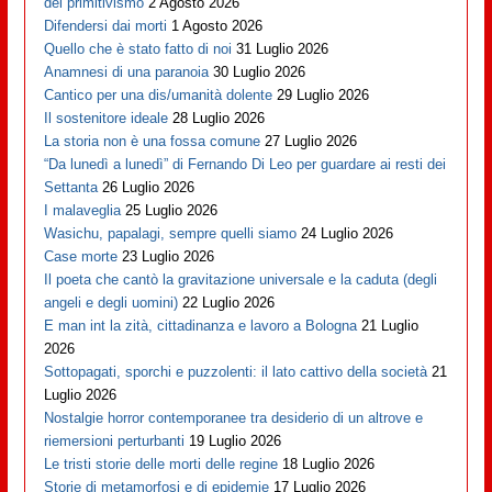
del primitivismo
2 Agosto 2026
Difendersi dai morti
1 Agosto 2026
Quello che è stato fatto di noi
31 Luglio 2026
Anamnesi di una paranoia
30 Luglio 2026
Cantico per una dis/umanità dolente
29 Luglio 2026
Il sostenitore ideale
28 Luglio 2026
La storia non è una fossa comune
27 Luglio 2026
“Da lunedì a lunedì” di Fernando Di Leo per guardare ai resti dei
Settanta
26 Luglio 2026
I malaveglia
25 Luglio 2026
Wasichu, papalagi, sempre quelli siamo
24 Luglio 2026
Case morte
23 Luglio 2026
Il poeta che cantò la gravitazione universale e la caduta (degli
angeli e degli uomini)
22 Luglio 2026
E man int la zità, cittadinanza e lavoro a Bologna
21 Luglio
2026
Sottopagati, sporchi e puzzolenti: il lato cattivo della società
21
Luglio 2026
Nostalgie horror contemporanee tra desiderio di un altrove e
riemersioni perturbanti
19 Luglio 2026
Le tristi storie delle morti delle regine
18 Luglio 2026
Storie di metamorfosi e di epidemie
17 Luglio 2026