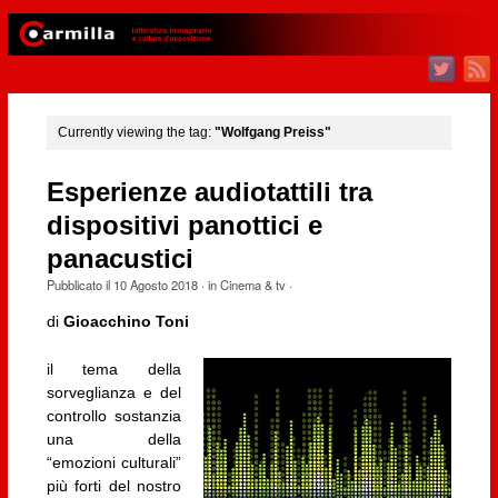
Currently viewing the tag:
"Wolfgang Preiss"
Esperienze audiotattili tra
dispositivi panottici e
panacustici
Pubblicato il
10 Agosto 2018
· in
Cinema & tv
·
di
Gioacchino Toni
il tema della
sorveglianza e del
controllo sostanzia
una della
“emozioni culturali”
più forti del nostro