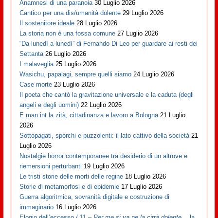
Anamnesi di una paranoia
30 Luglio 2026
Cantico per una dis/umanità dolente
29 Luglio 2026
Il sostenitore ideale
28 Luglio 2026
La storia non è una fossa comune
27 Luglio 2026
“Da lunedì a lunedì” di Fernando Di Leo per guardare ai resti dei
Settanta
26 Luglio 2026
I malaveglia
25 Luglio 2026
Wasichu, papalagi, sempre quelli siamo
24 Luglio 2026
Case morte
23 Luglio 2026
Il poeta che cantò la gravitazione universale e la caduta (degli
angeli e degli uomini)
22 Luglio 2026
E man int la zità, cittadinanza e lavoro a Bologna
21 Luglio
2026
Sottopagati, sporchi e puzzolenti: il lato cattivo della società
21
Luglio 2026
Nostalgie horror contemporanee tra desiderio di un altrove e
riemersioni perturbanti
19 Luglio 2026
Le tristi storie delle morti delle regine
18 Luglio 2026
Storie di metamorfosi e di epidemie
17 Luglio 2026
Guerra algoritmica, sovranità digitale e costruzione di
immaginario
16 Luglio 2026
Elogio dell’eccesso / 11 –
Per me si va ne la città dolente…
la