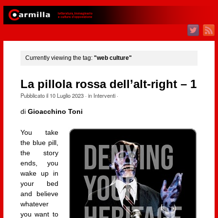
Currently viewing the tag:
"web culture"
La pillola rossa dell’alt-right – 1
Pubblicato il
10 Luglio 2023
· in
Interventi
·
di
Gioacchino Toni
You take
the blue pill,
the story
ends, you
wake up in
your bed
and believe
whatever
you want to