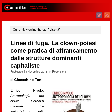
Currently viewing the tag:
"viseità"
Linee di fuga. La clown-poiesi
come pratica di affrancamento
dalle strutture dominanti
capitaliste
Pubblicato il
3 Novembre 2016
· in
Recensioni
·
di
Gioacchino Toni
Enrico Nivolo,
Antropologia dei
clown. Percorsi
rizomatici tra
liminalità e anti-