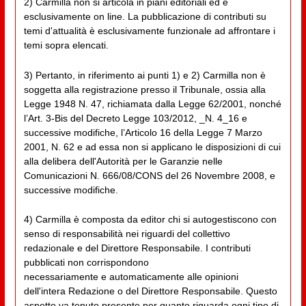
2) Carmilla non si articola in piani editoriali ed è
esclusivamente on line. La pubblicazione di contributi su
temi d'attualità è esclusivamente funzionale ad affrontare i
temi sopra elencati.
3) Pertanto, in riferimento ai punti 1) e 2) Carmilla non è
soggetta alla registrazione presso il Tribunale, ossia alla
Legge 1948 N. 47, richiamata dalla Legge 62/2001, nonché
l’Art. 3-Bis del Decreto Legge 103/2012, _N. 4_16 e
successive modifiche, l’Articolo 16 della Legge 7 Marzo
2001, N. 62 e ad essa non si applicano le disposizioni di cui
alla delibera dell'Autorità per le Garanzie nelle
Comunicazioni N. 666/08/CONS del 26 Novembre 2008, e
successive modifiche.
4) Carmilla è composta da editor chi si autogestiscono con
senso di responsabilità nei riguardi del collettivo
redazionale e del Direttore Responsabile. I contributi
pubblicati non corrispondono
necessariamente e automaticamente alle opinioni
dell'intera Redazione o del Direttore Responsabile. Questo
aspetto va tenuto presente per quanto riguarda ogni tipo di