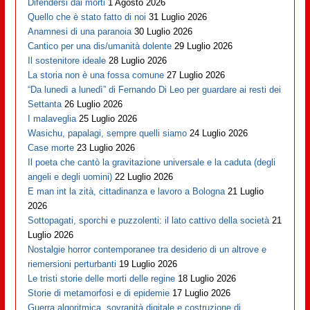
Difendersi dai morti
1 Agosto 2026
Quello che è stato fatto di noi
31 Luglio 2026
Anamnesi di una paranoia
30 Luglio 2026
Cantico per una dis/umanità dolente
29 Luglio 2026
Il sostenitore ideale
28 Luglio 2026
La storia non è una fossa comune
27 Luglio 2026
“Da lunedì a lunedì” di Fernando Di Leo per guardare ai resti dei
Settanta
26 Luglio 2026
I malaveglia
25 Luglio 2026
Wasichu, papalagi, sempre quelli siamo
24 Luglio 2026
Case morte
23 Luglio 2026
Il poeta che cantò la gravitazione universale e la caduta (degli
angeli e degli uomini)
22 Luglio 2026
E man int la zità, cittadinanza e lavoro a Bologna
21 Luglio
2026
Sottopagati, sporchi e puzzolenti: il lato cattivo della società
21
Luglio 2026
Nostalgie horror contemporanee tra desiderio di un altrove e
riemersioni perturbanti
19 Luglio 2026
Le tristi storie delle morti delle regine
18 Luglio 2026
Storie di metamorfosi e di epidemie
17 Luglio 2026
Guerra algoritmica, sovranità digitale e costruzione di