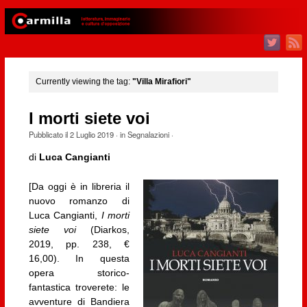
Currently viewing the tag:
"Villa Mirafiori"
I morti siete voi
Pubblicato il
2 Luglio 2019
· in
Segnalazioni
·
di
Luca Cangianti
[Da oggi è in libreria il
nuovo romanzo di
Luca Cangianti,
I morti
siete voi
(Diarkos,
2019, pp. 238, €
16,00). In questa
opera storico-
fantastica troverete: le
avventure di Bandiera