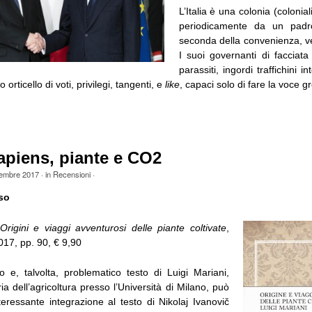
L’Italia è una colonia (colonia
periodicamente da un padro
seconda della convenienza, v
I suoi governanti di facciat
parassiti, ingordi traffichini i
 orticello di voti, privilegi, tangenti, e
like
, capaci solo di fare la voce gr
piens, piante e CO2
tembre 2017
· in
Recensioni
·
so
Origini e viaggi avventurosi delle piante coltivate
,
017, pp. 90, € 9,90
ico e, talvolta, problematico testo di Luigi Mariani,
ia dell’agricoltura presso l’Università di Milano, può
nteressante integrazione al testo di Nikolaj Ivanovič