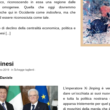
ico, riconoscendo in essa una regione dalle
iche omogenee. Quella che oggi dovremmo
anche qui in Occidente come
indosfera
, ma che
d essere riconosciuta come tale.
i declino della centralità economica, politica e
si [...]
inesi
zo 2019
· in
Schegge taglienti
·
Daniele
L’imperatore Xi Jinping è ven
dare un’occhiata ai suoi nuov
e tutta la politica nostrana
apparsa tristemente per quel p
di moschini della merda che 