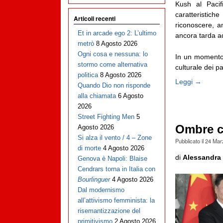
Kush al Pacif
caratterist
Articoli recenti
riconoscere, 
Et in arcade ego 2: L’ultimo
ancora tarda a
metrò
8 Agosto 2026
Ogni cosa e nessuna: lo
In un momento d
stormo come alternativa
culturale dei pae
politica
8 Agosto 2026
Leggi →
Quando Dio non risponde
alla chiamata
6 Agosto
2026
Street Fighting Men
5
Ombre c
Agosto 2026
Si alza il vento / 4 – Zone
Pubblicato il
24 Mar
di morte
4 Agosto 2026
di
Alessandra 
Genova è Napoli: Blaise
Cendrars torna in Italia con
Bourlinguer
4 Agosto 2026
Dal modernismo
all’attivismo femminista: la
risemantizzazione del
primitivismo
2 Agosto 2026