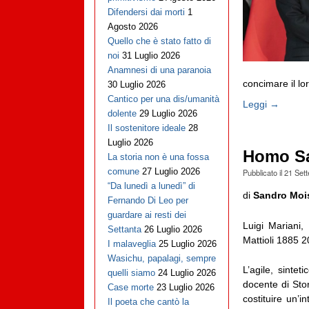
Difendersi dai morti
1
Agosto 2026
Quello che è stato fatto di
noi
31 Luglio 2026
Anamnesi di una paranoia
concimare il loro
30 Luglio 2026
Cantico per una dis/umanità
Leggi →
dolente
29 Luglio 2026
Il sostenitore ideale
28
Luglio 2026
Homo Sa
La storia non è una fossa
comune
27 Luglio 2026
Pubblicato il
21 Set
“Da lunedì a lunedì” di
di
Sandro Moi
Fernando Di Leo per
guardare ai resti dei
Luigi Mariani,
Settanta
26 Luglio 2026
Mattioli 1885 2
I malaveglia
25 Luglio 2026
Wasichu, papalagi, sempre
L’agile, sintet
quelli siamo
24 Luglio 2026
docente di Stor
Case morte
23 Luglio 2026
costituire un’i
Il poeta che cantò la