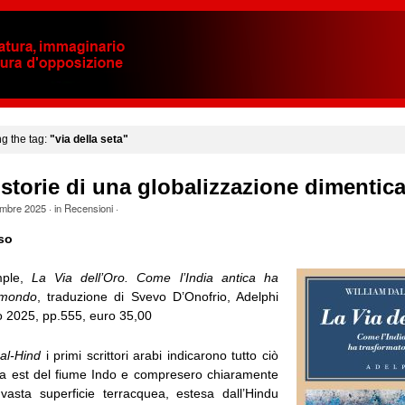
ng the tag:
"via della seta"
 storie di una globalizzazione dimentica
mbre 2025
· in
Recensioni
·
so
mple,
La Via dell’Oro. Come l’India antica ha
 mondo
, traduzione di Svevo D’Onofrio, Adelphi
no 2025, pp.555, euro 35,00
a
al-Hind
i primi scrittori arabi indicarono tutto ciò
 a est del fiume Indo e compresero chiaramente
 vasta superficie terracquea, estesa dall’Hindu