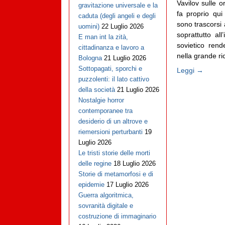
Vavilov sulle o
gravitazione universale e la
fa proprio qui
caduta (degli angeli e degli
sono trascorsi 
uomini)
22 Luglio 2026
soprattutto all
E man int la zità,
sovietico rend
cittadinanza e lavoro a
nella grande ric
Bologna
21 Luglio 2026
Sottopagati, sporchi e
Leggi →
puzzolenti: il lato cattivo
della società
21 Luglio 2026
Nostalgie horror
contemporanee tra
desiderio di un altrove e
riemersioni perturbanti
19
Luglio 2026
Le tristi storie delle morti
delle regine
18 Luglio 2026
Storie di metamorfosi e di
epidemie
17 Luglio 2026
Guerra algoritmica,
sovranità digitale e
costruzione di immaginario