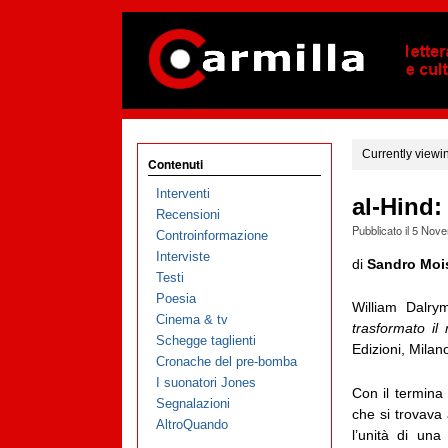
Currently viewi
Contenuti
Interventi
al-Hind:
Recensioni
Pubblicato il
5 Nove
Controinformazione
Interviste
di
Sandro Moi
Testi
Poesia
William Dalry
Cinema & tv
trasformato il
Schegge taglienti
Edizioni, Mila
Cronache del pre-bomba
I suonatori Jones
Con il termin
Segnalazioni
che si trovava
AltroQuando
l’unità di una