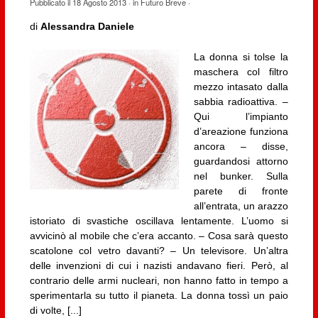
Pubblicato il
18 Agosto 2013
· in
Futuro Breve
·
di
Alessandra Daniele
La donna si tolse la
maschera col filtro
mezzo intasato dalla
sabbia radioattiva. –
Qui l’impianto
d’areazione funziona
ancora – disse,
guardandosi attorno
nel bunker. Sulla
parete di fronte
all’entrata, un arazzo
istoriato di svastiche oscillava lentamente. L’uomo si
avvicinò al mobile che c’era accanto. – Cosa sarà questo
scatolone col vetro davanti? – Un televisore. Un’altra
delle invenzioni di cui i nazisti andavano fieri. Però, al
contrario delle armi nucleari, non hanno fatto in tempo a
sperimentarla su tutto il pianeta. La donna tossì un paio
di volte, [...]