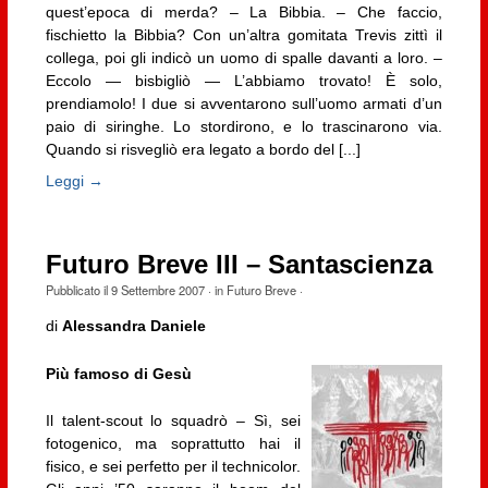
quest’epoca di merda? – La Bibbia. – Che faccio,
fischietto la Bibbia? Con un’altra gomitata Trevis zittì il
collega, poi gli indicò un uomo di spalle davanti a loro. –
Eccolo — bisbigliò — L’abbiamo trovato! È solo,
prendiamolo! I due si avventarono sull’uomo armati d’un
paio di siringhe. Lo stordirono, e lo trascinarono via.
Quando si risvegliò era legato a bordo del [...]
Leggi →
Futuro Breve III – Santascienza
Pubblicato il
9 Settembre 2007
· in
Futuro Breve
·
di
Alessandra Daniele
Più famoso di Gesù
Il talent-scout lo squadrò – Sì, sei
fotogenico, ma soprattutto hai il
fisico, e sei perfetto per il technicolor.