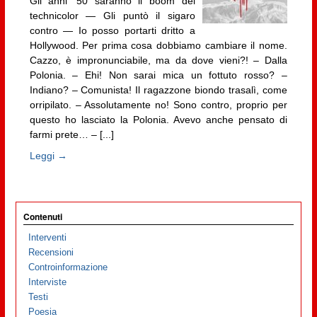
Gli anni ’50 saranno il boom del
technicolor — Gli puntò il sigaro
contro — Io posso portarti dritto a
Hollywood. Per prima cosa dobbiamo cambiare il nome.
Cazzo, è impronunciabile, ma da dove vieni?! – Dalla
Polonia. – Ehi! Non sarai mica un fottuto rosso? –
Indiano? – Comunista! Il ragazzone biondo trasalì, come
orripilato. – Assolutamente no! Sono contro, proprio per
questo ho lasciato la Polonia. Avevo anche pensato di
farmi prete… – [...]
Leggi →
Contenuti
Interventi
Recensioni
Controinformazione
Interviste
Testi
Poesia