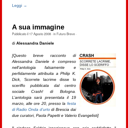
Leggi →
A sua immagine
Pubblicato il
17 Agosto 2008
· in
Futuro Breve
·
di
Alessandra Daniele
[Questo breve racconto di
Alessandra Daniele è compreso
nell’antologia falsamente e
perfidamente attribuita a Philip K.
Dick,
Scorrete lacrime disse lo
sceriffo
pubblicata dal centro
sociale Crash! di Bologna.
L’antologia sarà presentata il 19
marzo, alle ore 20, presso la
festa
di Radio Onda d’urto
di Brescia dai
due curatori, Paola Papetti e Valerio Evangelisti]
Il sindaco Seldrig ispezionava con aria soddisfatta il