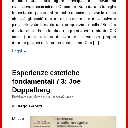
è stato una delle figure principali dei movimenti
rivoluzionari socialisti dell’Ottocento. Nato da una famiglia
benestante, passò dal repubblicanesimo giovanile (cosa
che già gli costò due anni di carcere per della polvere
pirica ritrovata durante una perquisizione nella “Société
des familles” da lui fondata nei primi anni Trenta del XIX
secolo) al socialismo di carattere comunista proprio
durante gli anni della prima detenzione. Che [...]
Leggi →
Esperienze estetiche
fondamentali / 3: Joe
Doppelberg
Pubblicato il
31 Marzo 2023
· in
AltroQuando
·
di
Diego Gabutti
Mezzo