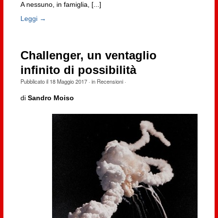
A nessuno, in famiglia, [...]
Leggi →
Challenger, un ventaglio
infinito di possibilità
Pubblicato il
18 Maggio 2017
· in
Recensioni
·
di
Sandro Moiso