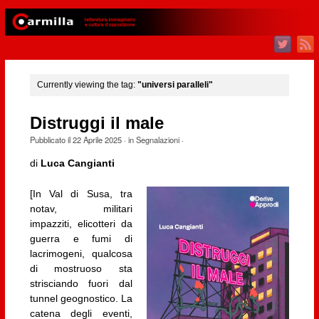
Currently viewing the tag:
"universi paralleli"
Distruggi il male
Pubblicato il
22 Aprile 2025
· in
Segnalazioni
·
di
Luca Cangianti
[In Val di Susa, tra
notav, militari
impazziti, elicotteri da
guerra e fumi di
lacrimogeni, qualcosa
di mostruoso sta
strisciando fuori dal
tunnel geognostico. La
catena degli eventi,