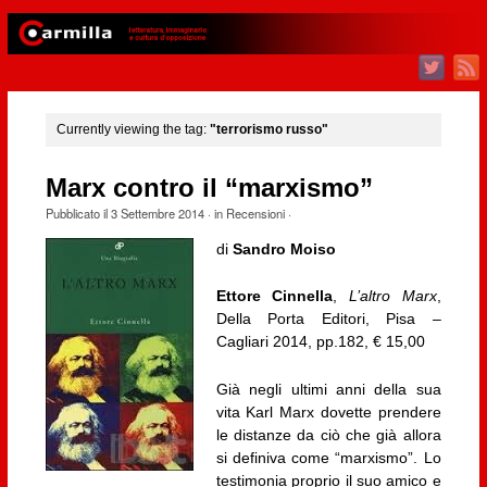
Currently viewing the tag:
"terrorismo russo"
Marx contro il “marxismo”
Pubblicato il
3 Settembre 2014
· in
Recensioni
·
di
Sandro Moiso
Ettore Cinnella
,
L’altro Marx
,
Della Porta Editori, Pisa –
Cagliari 2014, pp.182, € 15,00
Già negli ultimi anni della sua
vita Karl Marx dovette prendere
le distanze da ciò che già allora
si definiva come “marxismo”. Lo
testimonia proprio il suo amico e