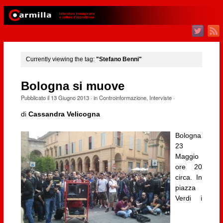
Currently viewing the tag:
"Stefano Benni"
Bologna si muove
Pubblicato il
13 Giugno 2013
· in
Controinformazione
,
Interviste
·
di
Cassandra Velicogna
Bologna
23
Maggio
ore 20
circa. In
piazza
Verdi i